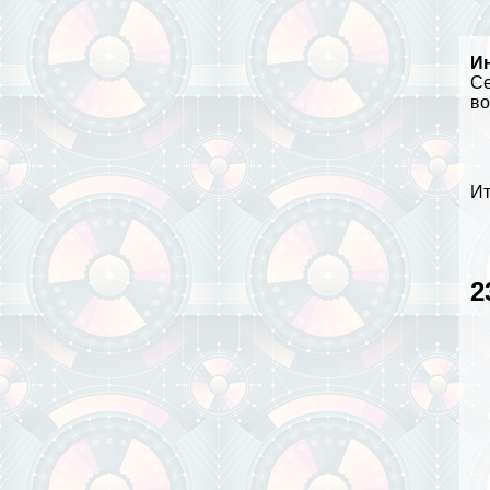
И
Се
в
Ит
2