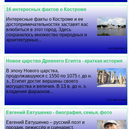
16 интересных фактов о Костроме
Интересные факты о Костроме и ее
достопримечательностях заставят вас
влюбиться в этот город. Здесь
сохранилось множество природных и
архитектурных...
24 07 2026 6:56:17
Новое царство Древнего Египта - краткая история
В эпоху Нового царства,
продолжавшуюся с 1550 по 1075 г. до н.
э., Египет достиг вершины своего
могущества и величия. В 13 в. до н. э.
владения фараонов...
22 07 2026 22:14:46
Евгений Евтушенко - биография, семья, фото
Евгений Евтушенко – русский поэт и
прозаик, режиссёр и сценарист,