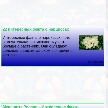
22 интересных факта о нарциссах
Интересные факты о нарциссах – это
замечательная возможность узнать
больше о растениях. Они обладают
сильным сладким запахом, по причине
чего их с...
20 07 2026 6:33:26
Меценаты России – Интересные факты