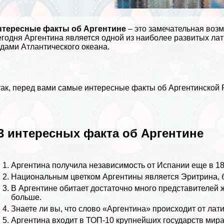
нтересные факты об Аргентине
– это замечательная воз
годня Аргентина является одной из наиболее развитых ла
одами
Атлантического океана
.
ак, перед вами самые интересные факты об Аргентинской 
3 интересных факта об Аргентине
Аргентина получила независимость от
Испании
еще в 18
Национальным цветком Аргентины является Эритрина, б
В Аргентине обитает достаточно много представителей ж
больше.
Знаете ли вы, что слово «Аргентина» происходит от лати
Аргентина входит в ТОП-10 крупнейших государств мира