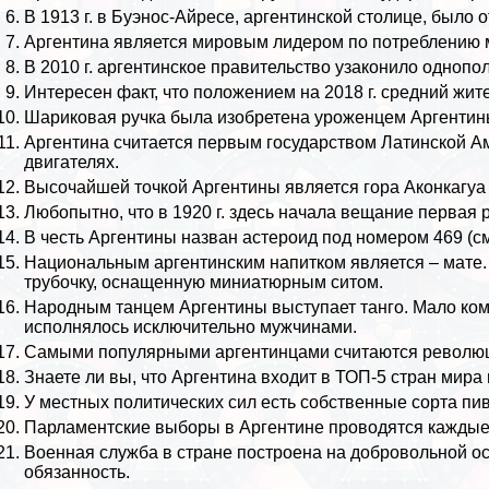
В 1913 г. в Буэнос-Айресе, аргентинской столице, было
Аргентина является мировым лидером по потрeблению 
В 2010 г. аргентинское правительство узаконило однопо
Интересен факт, что положением на 2018 г. средний жит
Шариковая ручка была изобретена уроженцем Аргентин
Аргентина считается первым государством Латинской А
двигателях.
Высочайшей точкой Аргентины является гора Аконкагуа 
Любопытно, что в 1920 г. здесь начала вещание первая 
В честь Аргентины назван астероид под номером 469 (с
Национальным аргентинским напитком является – мате. 
трубочку, оснащенную миниатюрным ситом.
Народным танцем Аргентины выступает танго. Мало кому
исполнялось исключительно мужчинами.
Самыми популярными аргентинцами считаются революц
Знаете ли вы, что Аргентина входит в ТОП-5 стран мира
У местных политических сил есть собственные сорта пив
Парламентские выборы в Аргентине проводятся каждые 
Военная служба в стране построена на добровольной осн
обязанность.