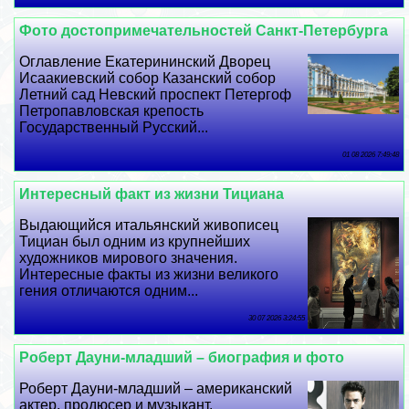
Фото достопримечательностей Санкт-Петербурга
Оглавление Екатерининский Дворец
Исаакиевский собор Казанский собор
Летний сад Невский проспект Петергоф
Петропавловская крепость
Государственный Русский...
01 08 2026 7:49:48
Интересный факт из жизни Тициана
Выдающийся итальянский живописец
Тициан был одним из крупнейших
художников мирового значения.
Интересные факты из жизни великого
гения отличаются одним...
30 07 2026 3:24:55
Роберт Дayни-младший – биография и фото
Роберт Дayни-младший – американский
актер, продюсер и музыкант.