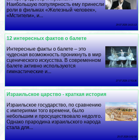
Наибольшую популярность ему принесли
роли в фильмах «Железный человек»,
«Мстители», и...
29 07 2026 14:21:13
12 интересных фактов о балете
Интересные факты о балете – это
чудесная возможность проникнуть в мир
сценического искусства. В современном
балете активно используются
гимнастические и...
27 07 2026 17:53:36
Израильское царство - краткая история
Израильское государство, по сравнению
с империями того времени, было
небольшим и просуществовало недолго.
Однако прародина израильского народа
стала для...
25 07 2026 0:52:58