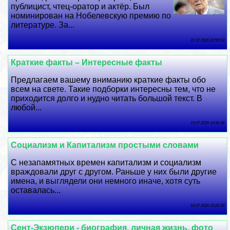
публицист, чтец-оратор и актёр. Был
номинирован на Нобелевскую премию по
литературе. За...
21 07 2026 22:56:53
Краткие факты – Интересные факты
Предлагаем вашему вниманию краткие факты обо
всем на свете. Такие подборки интересны тем, что не
приходится долго и нудно читать большой текст. В
любой...
19 07 2026 14:56:38
Социализм и Капитализм простыми словами
С незапамятных времен капитализм и социализм
враждовали друг с другом. Раньше у них были другие
имена, и выглядели они немного иначе, хотя суть
оставалась...
18 07 2026 15:25:39
Сент-Экзюпери - биография, личная жизнь, фото