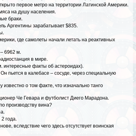
 открыто первое метро на территории
Латинской Америки
.
мяса на душу населения.
лые бpaки.
ель Аргентины заpaбатывает $835.
ы.
мерики, где
самолеты
начали летать на реактивных
– 6962 м.
радиостанция в мире.
м.
интересные факты об астероидах
).
Он пьется в калебасе – сосуде, через специальную
 известно о том факте, что изначально танго
ионер Че Гевара и футболист
Диего Марадона
.
 по производству вина?
а.
2 года.
ове, вследствие чего здесь отсутствует воинская