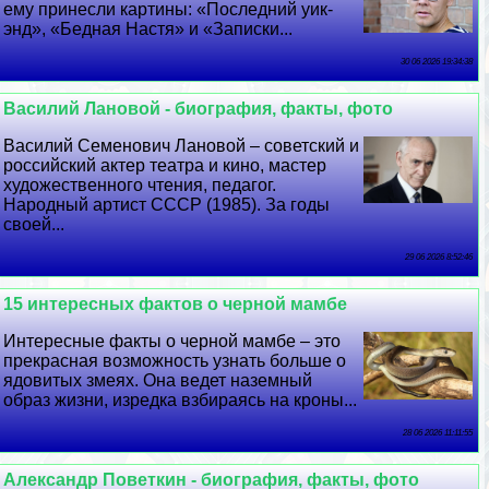
ему принесли картины: «Последний уик-
энд», «Бедная Настя» и «Записки...
30 06 2026 19:34:38
Василий Лановой - биография, факты, фото
Василий Семенович Лановой – советский и
российский актер театра и кино, мастер
художественного чтения, педагог.
Народный артист СССР (1985). За годы
своей...
29 06 2026 8:52:46
15 интересных фактов о черной мамбе
Интересные факты о черной мамбе – это
прекрасная возможность узнать больше о
ядовитых змеях. Она ведет наземный
образ жизни, изредка взбираясь на кроны...
28 06 2026 11:11:55
Александр Поветкин - биография, факты, фото