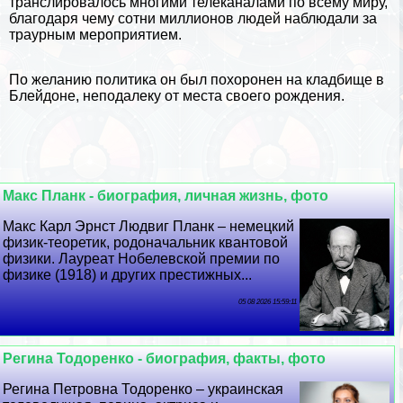
трaнcлировалось многими телеканалами по всему миру,
благодаря чему сотни миллионов людей наблюдали за
траурным мероприятием.
По желанию политика он был похоронен на кладбище в
Блейдоне, неподалеку от места своего рождения.
Макс Планк - биография, личная жизнь, фото
Макс Карл Эрнст Людвиг Планк – немецкий
физик-теоретик, родоначальник квантовой
физики. Лауреат Нобелевской премии по
физике (1918) и других престижных...
05 08 2026 15:59:11
Регина Тодоренко - биография, факты, фото
Регина Петровна Тодоренко – украинская