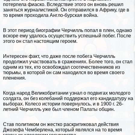
потерпела фиаско. Вследствие этого он вновь решил
заняться журналистикой. Он отправился в
Африку
, где в
то время проходила Англо-бурская война.
В этот период биографии Черчилль попал в плен, однако
вскоре ему удалось осуществить успешный побег. После
этого он стал настоящим героем.
Интересен факт, что даже после побега Черчилль
продолжил участвовать в сражениях. Более того, он стал
одним из тех, кто освобождал соотечественников из
тюрьмы, в которой он сам находился во время своего
пленения.
Когда народ
Великобритании
узнал о подвигах молодого
солдата, он без колебаний поддержал его кандидатуру на
выборах. Колесо
истории
повернулось, и в 1900 г. 26-
летний Черчилль уже был члeном Палаты общин.
Став политиком он жестко раскритиковал действия
Джозефа Чемберлена, который являлся на то время