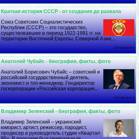
Краткая история СССР - от создания до развала
Союз Советских Социалистических
Республик (СССР) – это государство,
существовавшее в период 1922-1991 гг. на
территории Восточной Европы, Северной Азии,...
16 07 2026 22:25:57
Анатолий Чубайс - биография, факты, фото
Анатолий Борисович Чубайс – советский и
российский государственный деятель,
экономист и топ-менеджер. Гендиректор
госкорпорации «Российская корпорация...
15 07 2026 12:19:14
Владимир Зеленский - биография, факты, фото
Владимир Зеленский – украинский
юморист, артист, режиссер, пародист,
продюсер и руководитель студии «Квартал
95». В прошлом был генеральным