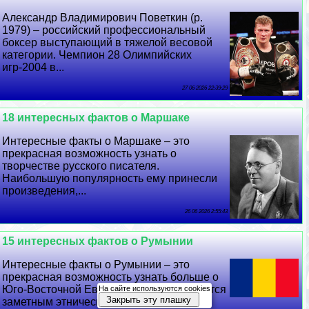
Александр Владимирович Поветкин (р.
1979) – российский профессиональный
боксер выступающий в тяжелой весовой
категории. Чемпион 28 Олимпийских
игр-2004 в...
27 06 2026 22:39:29
18 интересных фактов о Маршаке
Интересные факты о Маршаке – это
прекрасная возможность узнать о
творчестве русского писателя.
Наибольшую популярность ему принесли
произведения,...
26 06 2026 2:55:43
15 интересных фактов о Румынии
Интересные факты о Румынии – это
прекрасная возможность узнать больше о
Юго-Восточной Европе. Страна отличается
На сайте используются cookies
Закрыть эту плашку
заметным этническим и культурным...