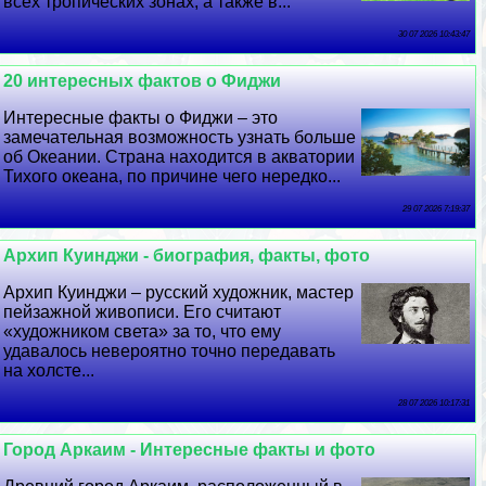
всех тропических зонах, а также в...
30 07 2026 10:43:47
20 интересных фактов о Фиджи
Интересные факты о Фиджи – это
замечательная возможность узнать больше
об Океании. Страна находится в акватории
Тихого океана, по причине чего нередко...
29 07 2026 7:19:37
Архип Куинджи - биография, факты, фото
Архип Куинджи – русский художник, мастер
пейзажной живописи. Его считают
«художником света» за то, что ему
удавалось невероятно точно передавать
на холсте...
28 07 2026 10:17:31
Город Аркаим - Интересные факты и фото