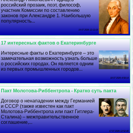
российский прозаик, поэт, философ,
участник Комиссии по составлению
законов при Александре 1. Наибольшую
популярность...
19 07 2026 12:13:19
17 интересных фактов о Екатеринбурге
Интересные факты о Екатеринбурге – это
замечательная возможность узнать больше
о российских городах. Он является одним
из первых промышленных городов...
18 07 2026 4:58:14
Пакт Молотова-Риббентропа - Кратко суть пакта
Договор о ненападении между Германией
и СССР (также известен как пакт
Молотова-Риббентропа или пакт Гитлера-
Сталина) – межправительственное
соглашение,...
17 07 2026 12:52:40