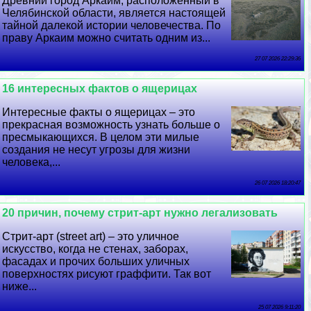
Древний город Аркаим, расположенный в
Челябинской области, является настоящей
тайной далекой истории человечества. По
праву Аркаим можно считать одним из...
27 07 2026 22:29:36
16 интересных фактов о ящерицах
Интересные факты о ящерицах – это
прекрасная возможность узнать больше о
пресмыкающихся. В целом эти милые
создания не несут угрозы для жизни
человека,...
26 07 2026 18:20:47
20 причин, почему стрит-арт нужно легализовать
Стрит-арт (street art) – это уличное
искусство, когда не стенах, заборах,
фасадах и прочих больших уличных
поверхностях рисуют граффити. Так вот
ниже...
25 07 2026 9:11:20