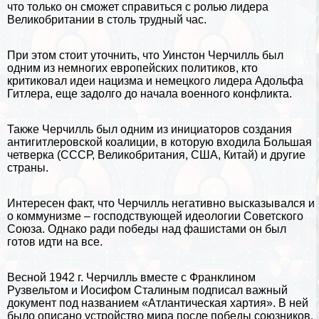
что только он сможет справиться с ролью лидера
Великобритании в столь трудный час.
При этом стоит уточнить, что Уинстон Черчилль был
одним из немногих европейских политиков, кто
критиковал идеи нацизма и немецкого лидера
Адольфа
Гитлера
, еще задолго до начала военного конфликта.
Также Черчилль был одним из инициаторов создания
антигитлеровской коалиции, в которую входила Большая
четверка (
СССР
, Великобритания,
США
,
Китай
) и другие
страны.
Интересен факт, что Черчилль негативно высказывался и
о коммунизме – господствующей идеологии Советского
Союза. Однако ради победы над фашистами он был
готов идти на все.
Весной 1942 г. Черчилль вместе с
Франклином
Рузвельтом
и
Иосифом Сталиным
подписал важный
документ под названием «Атлантическая хартия». В ней
было описано устройство мира после победы союзников.