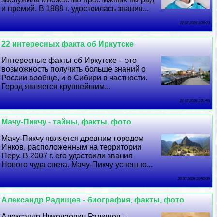
и премий. В 1988 г. удостоилась звания...
22 07 2026 3:36:23
22 интересных факта об Иркутске
Интересные факты об Иркутске – это
возможность получить больше знаний о
России вообще, и о Сибири в частности.
Город является крупнейшим...
21 07 2026 2:21:59
Мачу-Пикчу - тайны, факты, фото
Мачу-Пикчу является древним городом
Инков, расположенным на территории
Перу. В 2007 г. его удостоили звания
Нового чуда света. Мачу-Пикчу успешно...
20 07 2026 22:50:39
Александр Радищев - биография, факты, фото
Александр Николаевич Радищев –