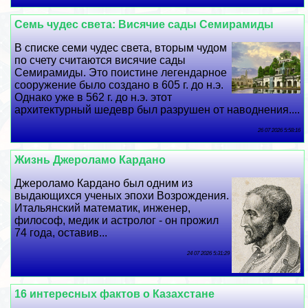
Семь чудес света: Висячие сады Семирамиды
В списке семи чудес света, вторым чудом
по счету считаются висячие сады
Семирамиды. Это поистине легендарное
сооружение было создано в 605 г. до н.э.
Однако уже в 562 г. до н.э. этот
архитектурный шедевр был разрушен от наводнения....
26 07 2026 5:58:16
Жизнь Джероламо Кардано
Джероламо Кардано был одним из
выдающихся ученых эпохи Возрождения.
Итальянский математик, инженер,
философ, медик и астролог - он прожил
74 года, оставив...
24 07 2026 5:31:29
16 интересных фактов о Казахстане