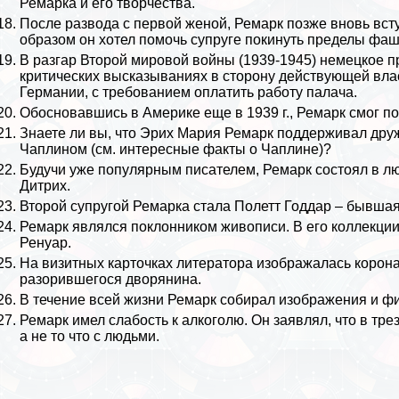
Ремарка и его творчества.
После развода с первой женой, Ремарк позже вновь вступ
образом он хотел помочь супруге покинуть пределы фа
В разгар
Второй мировой войны
(1939-1945) немецкое п
критических высказываниях в сторону действующей влас
Германии, с требованием оплатить работу палача.
Обосновавшись в
Америке
еще в 1939 г., Ремарк смог п
Знаете ли вы, что Эрих Мария Ремарк поддерживал дру
Чаплином (см.
интересные факты о Чаплине
)?
Будучи уже популярным писателем, Ремарк состоял в л
Дитрих.
Второй супругой Ремарка стала Полетт Годдар – бывша
Ремарк являлся поклонником живописи. В его коллекции
Ренуар
.
На визитных карточках литератора изображалась корона
разорившегося дворянина.
В течение всей жизни Ремарк собирал изображения и фи
Ремарк имел слабость к алкоголю. Он заявлял, что в тр
а не то что с людьми.