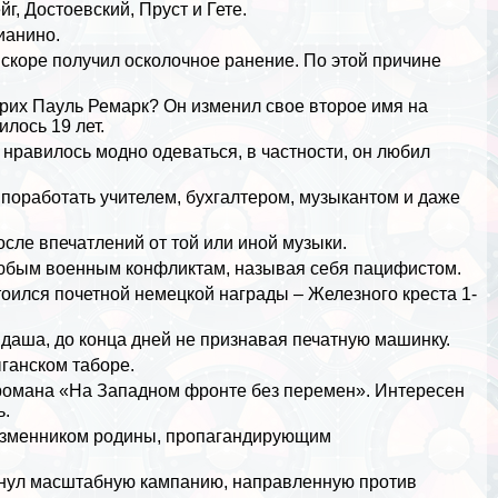
йг,
Достоевский
, Пруст и
Гете
.
пианино
.
вскоре получил осколочное ранение. По этой причине
Эрих Пауль Ремарк? Он изменил свое второе имя на
лось 19 лет.
нравилось модно одеваться, в частности, он любил
 поработать учителем, бухгалтером, музыкантом и даже
осле впечатлений от той или иной музыки.
любым военным конфликтам, называя себя пацифистом.
оился почетной немецкой награды – Железного креста 1-
аша, до конца дней не признавая печатную машинку.
ганском таборе.
 романа «На Западном фронте без перемен». Интересен
ь.
изменником родины, пропагандирующим
рнул масштабную кампанию, направленную против