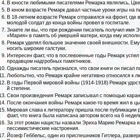
В юности любимыми писателями Ремарка являлись, Цве
В юном возрасте Ремарк давал частные уроки
игры на 
В 18-летнем возрасте Ремарк отправился на фронт, где 
молодой солдат до конца войны провел в госпитале.
Знаете ли вы, что при рождении писатель получил имя 
«Мария» в память об умершей матери, когда ему исполни
Ремарк уделял большое значение своей внешности. Ему 
носить широкие галстуки.
Интересен факт, что в послевоенные годы Ремарк успел
продавцом надгробных памятников.
Однажды писатель признался, что свои книги он писал п
Любопытно, что Ремарк крайне негативно относился к 
В годы Первой мировой войны (1914-1918) Ремарк удост
й степени.
Свои произведения Ремарк записывал с помощью каранд
После окончания войны Ремарк какое-то время жил в цы
Мировая слава к литератору пришла после публикации
факт, что книга была написана автором всего на 6 недел
За этот роман нацисты назвали Эриха Марию Ремарка 
пессимистические настроения.
Йозеф Геббельс, один из приспешников
Гитлера
, разве