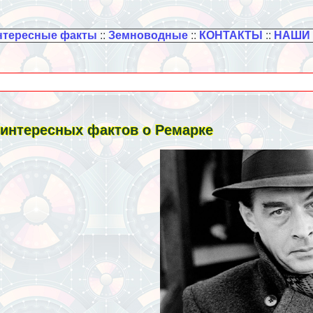
нтересные факты
::
Земноводные
::
КОНТАКТЫ
::
НАШИ
 интересных фактов о Ремарке