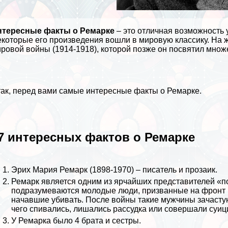
нтересные факты о Ремарке
– это отличная возможность 
которые его произведения вошли в мировую классику. На 
ровой войны (1914-1918), которой позже он посвятил множ
ак, перед вами самые интересные факты о Ремарке.
7 интересных фактов о Ремарке
Эрих Мария Ремарк
(1898-1970) – писатель и прозаик.
Ремарк является одним из ярчайших представителей «п
подразумеваются молодые люди, призванные на фронт в 
начавшие убивать. После войны такие мужчины зачастую
чего спивались, лишались рассудка или совершали суиц
У Ремарка было 4 брата и сестры.