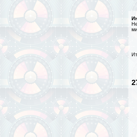
И
Не
ми
Ит
2