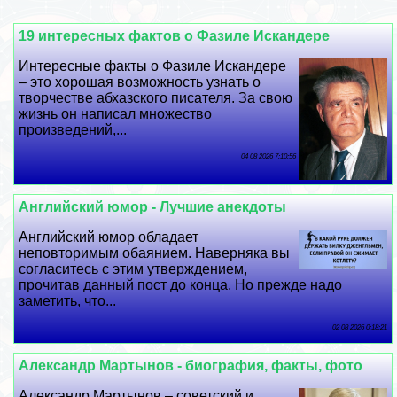
19 интересных фактов о Фазиле Искандере
Интересные факты о Фазиле Искандере
– это хорошая возможность узнать о
творчестве абхазского писателя. За свою
жизнь он написал множество
произведений,...
04 08 2026 7:10:56
Английский юмор - Лучшие анекдоты
Английский юмор обладает
неповторимым обаянием. Наверняка вы
согласитесь с этим утверждением,
прочитав данный пост до конца. Но прежде надо
заметить, что...
02 08 2026 0:18:21
Александр Мартынов - биография, факты, фото
Александр Мартынов – советский и