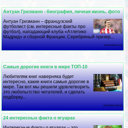
Антуан Гризманн - биография, личная жизнь, фото
Антуан Гризманн – французский
футболист (см. интересные факты про
футбол), нападающий клуба «Атлетико
Мадрид» и сборной Франции. Серебряный призер...
05 08 2026 4:15:12
Самые дорогие книги в мире ТОП-10
Любителям книг наверняка будет
интересно, какие книги самые дорогие в
мире. Так вот мы решили удовлетворить
это любопытство читателей, и сделать
подборку...
03 08 2026 14:25:11
24 интересных факта о ягуарах
Интересные факты о ягуарах – это