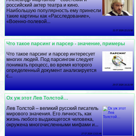
российский актер театра и кино.
Наибольшую популярность ему принесли
такие картины как «Расследование»,
«Военно-полевой...
31 07 2026 22:23:58
Что такое парсинг и парсер - значение, примеры
Что такое парсинг и парсер интересует
многих людей. Под парсингом следует
понимать процесс, во время которого
определенный документ анализируется
с...
29 07 2026 16:31:59
Ох уж этот Лев Толстой…
Лев Толстой – великий русский писатель
мирового значения. Его личность, как
жизнь любого выдающегося человека,
окружена многочисленными мифами и...
27 07 2026 13:21:46