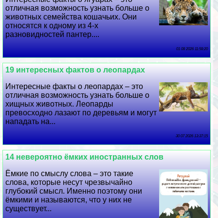
отличная возможность узнать больше о
животных семейства кошачьих. Они
относятся к одному из 4-х
разновидностей пантер....
01 08 2026 11:58:20
19 интересных фактов о леопардах
Интересные факты о леопардах – это
отличная возможность узнать больше о
хищных животных. Леопарды
превосходно лазают по деревьям и могут
нападать на...
30 07 2026 13:37:15
14 невероятно ёмких иностранных слов
Ёмкие по смыслу слова – это такие
слова, которые несут чрезвычайно
глубокий смысл. Именно поэтому они
ёмкими и называются, что у них не
существует...