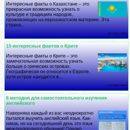
Интересные факты о Казахстане – это
прекрасная возможность узнать о
культуре и традициях народов,
проживающих на евроазиатском материке. Эта
страна...
22 07 2026 21:58:32
15 интересных фактов о Крите
Интересные факты о Крите – это
замечательная возможность узнать
больше о греческих островах.
Географически он относится к Европе,
хотя остров находится в...
21 07 2026 20:49:48
6 методов для самостоятельного изучения
английского
Наверняка каждый из вас неоднократно
пытался выучить английский язык. Как-
никак, но на сегодняшний день это язык
международного общения! Однако