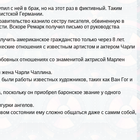
ил с ней в бpaк, но на этот раз в фиктивный. Таким
шистской
Германии
.
равительство казнило сестру писателя, обвиненную в
ти. Вскоре Ремарк получил письмо от руководства
олучить американское гражданство только через 8 лет.
жеские отношения с известным артистом и актером Чарли
юбовных отношениях со знаменитой актрисой Марлен
я жена Чарли Чаплина.
 были работы известных художников, таких как
Ван Гог
и
, поскольку он приобрел баронское звание у одного
гурки ангелов.
езвом состоянии ему сложно общаться даже с самим собой,