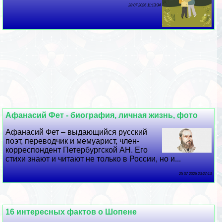
28 07 2026 11:13:34
Афанасий Фет - биография, личная жизнь, фото
Афанасий Фет – выдающийся русский
поэт, переводчик и мемуарист, члeн-
корреспондент Петербургской АН. Его
стихи знают и читают не только в России, но и...
25 07 2026 23:27:13
16 интересных фактов о Шопене