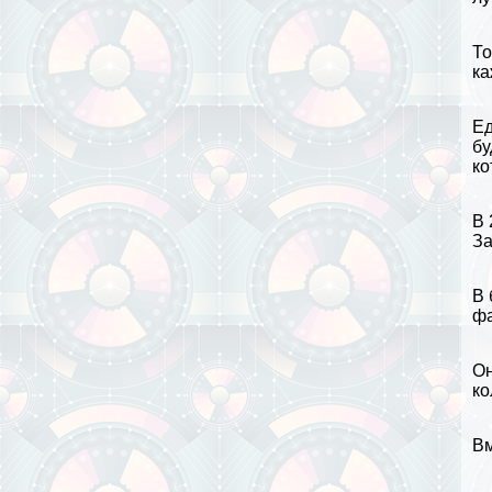
То
ка
Ед
бу
ко
В 
За
В 
фа
Он
ко
Вм