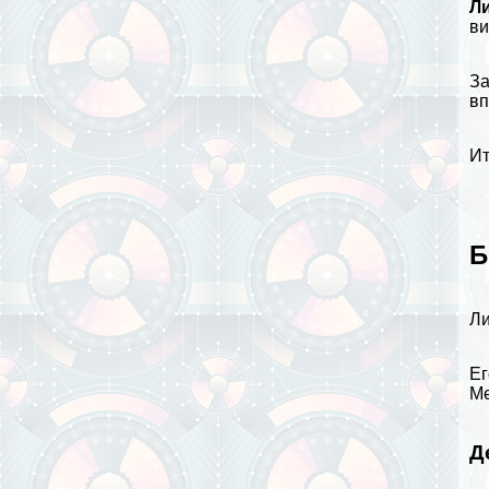
Л
ви
За
вп
Ит
Б
Ли
Ег
Ме
Д