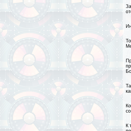
За
от
Ин
То
Ме
Пр
пр
Бо
Та
ка
Ко
со
К 
по