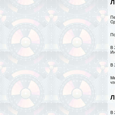
Л
Пе
Од
По
В 
Ин
В 
Ме
чт
Л
В 