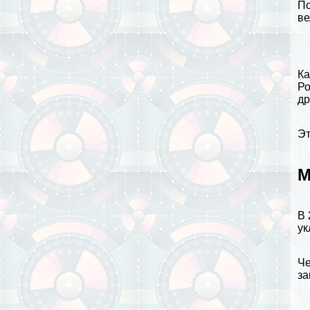
По
ве
Ка
Ро
др
Эт
М
В 
ук
Че
за