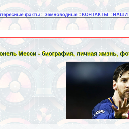
нтересные факты
::
Земноводные
::
КОНТАКТЫ
::
НАШИ
онель Месси - биография, личная жизнь, фо