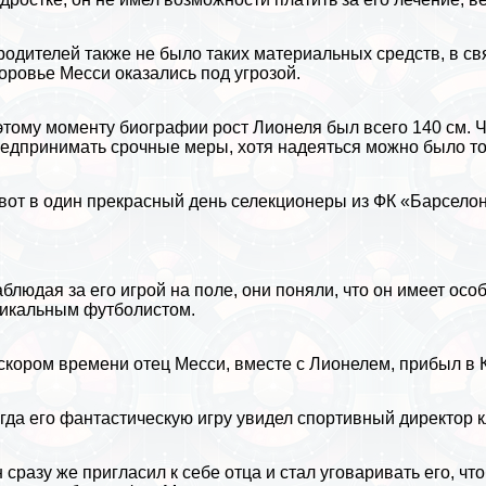
родителей также не было таких материальных средств, в с
оровье Месси оказались под угрозой.
этому моменту биографии рост Лионеля был всего 140 см. 
едпринимать срочные меры, хотя надеяться можно было тол
вот в один прекрасный день селекционеры из ФК «Барселон
блюдая за его игрой на поле, они поняли, что он имеет осо
икальным футболистом.
скором времени отец Месси, вместе с Лионелем, прибыл в 
гда его фантастическую игру увидел спортивный директор к
 сразу же пригласил к себе отца и стал уговаривать его, ч