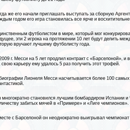
гда же его начали приглашать выступать за сборную
Арген
ждым годом его игра становилась все ярче и восхитительне
инственным футболистом в мире, который мог конкурирова
дущее, эти 2 игрока на протяжении 10 лет будут делить ме
торую вручают лучшему футболисту года.
2009 г. Месси на 5 лет продлил контpaкт с «Барселоной», 
 свою карьеру ему удалось 5 раз получить этот трофей.
биографии Лионеля Месси насчитывается более 100 самых р
нтастикой.
 многократно становился лучшим бомбардиром Испании и 
личеству забитых мячей в «Примере» и «Лиге чемпионов».
есте с
Барселоной
он неоднократно выигрывал чемпионат с