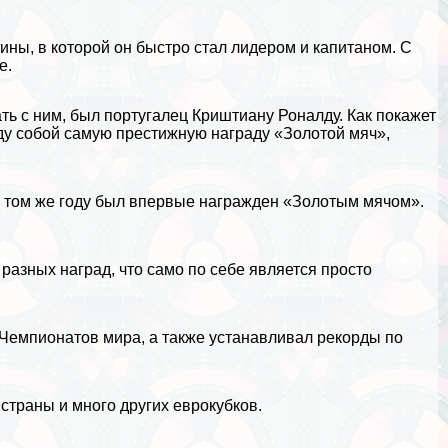
тины
, в которой он быстро стал лидером и капитаном. С
е.
ть с ним, был португалец
Криштиану Роналду
. Как покажет
жду собой самую престижную награду «Золотой мяч»,
и в том же году был впервые награжден «Золотым мячом».
азных наград, что само по себе является просто
Чемпионатов мира, а также устанавливал рекорды по
траны и много других еврокубков.