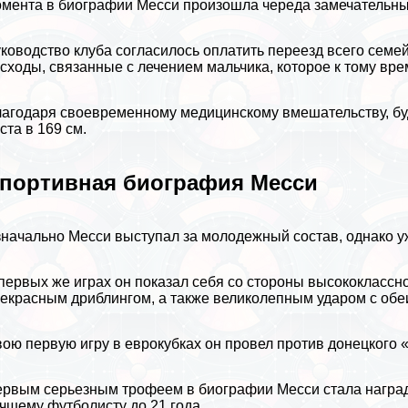
мента в биографии Месси произошла череда замечательны
ководство клуба согласилось оплатить переезд всего семе
сходы, связанные с лечением мальчика, которое к тому вре
агодаря своевременному медицинскому вмешательству, бу
ста в 169 см.
портивная биография Месси
начально Месси выступал за молодежный состав, однако уж
первых же играх он показал себя со стороны высококлассн
екрасным дриблингом, а также великолепным ударом с обеи
ою первую игру в еврокубках он провел против донецкого «
рвым серьезным трофеем в биографии Месси стала награда 
чшему футболисту до 21 года.