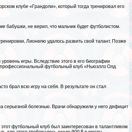
орском клубе «Грандоли», который тогда тренировал его
оме бабушки, не верил, что мальчик будет футболистом.
тренировки, Лионелю удалось развить свой талант. Позже
 уровень игры. Вследствие этого в его биографии
в профессиональный футбольный клуб «Ньюэллз Олд
о брал всю игру на себя. В результате он стал
на серьезной болезнью. Врачи обнаружили у него дефицит
 этот футбольный клуб был заинтересован в талантливом
едь для этого требовалось около 900 $ в месяц.