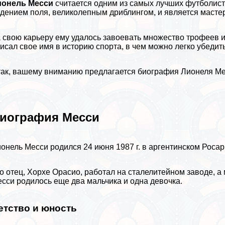
ионель Месси
считается одним из самых лучших футболист
дением поля, великолепным дриблингом, и является масте
 свою карьеру ему удалось завоевать множество трофеев и
исал свое имя в историю
спорта
, в чем можно легко убеди
ак, вашему вниманию предлагается биография Лионеля Ме
иография Месси
онель Месси родился 24 июня 1987 г. в аргентинском Росар
о отец, Хорхе Орасио, работал на сталелитейном заводе, а
сси родилось еще два мальчика и одна дeвoчка.
етство и юность