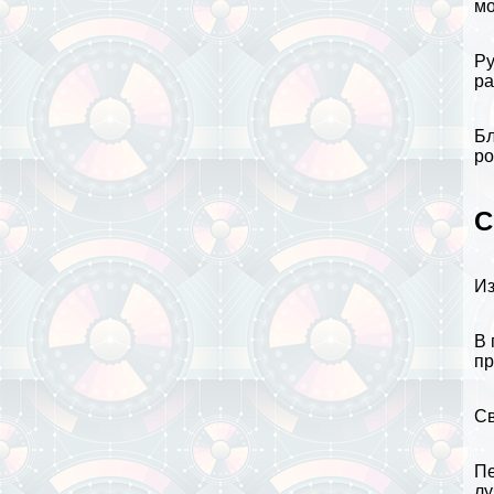
мо
Ру
ра
Бл
ро
С
Из
В 
пр
Св
Пе
лу