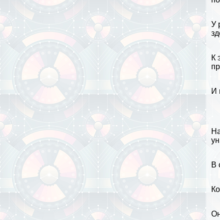
У 
зд
К 
пр
И 
На
ун
В 
Ко
Он