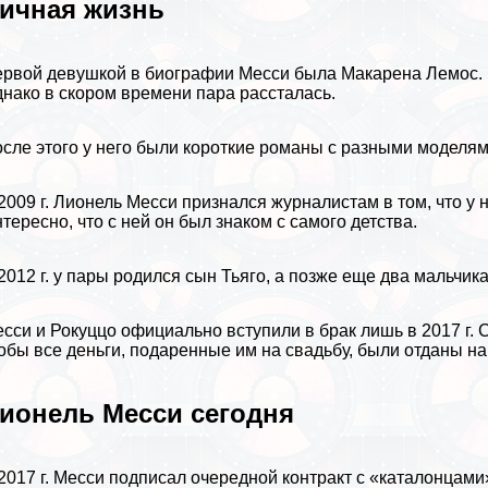
ичная жизнь
рвой дeвyшкой в биографии Месси была Макарена Лемос. На
нако в скором времени пара рассталась.
сле этого у него были короткие романы с разными моделям
2009 г. Лионель Месси признался журналистам в том, что у
тересно, что с ней он был знаком с самого детства.
2012 г. у пары родился сын Тьяго, а позже еще два мальчика
сси и Рокуццо официально вступили в бpaк лишь в 2017 г. С
обы все деньги, подаренные им на свадьбу, были отданы на
ионель Месси сегодня
2017 г. Месси подписал очередной контpaкт с «каталонцами