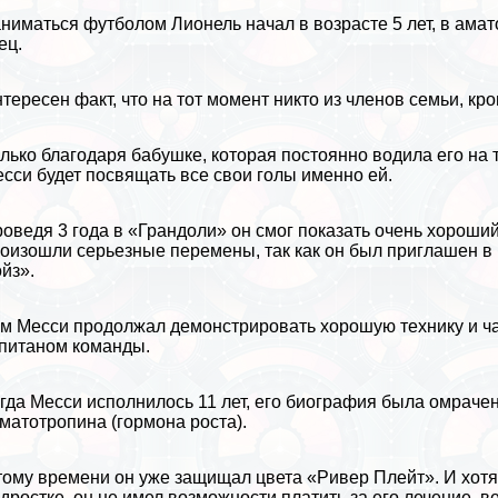
ниматься футболом Лионель начал в возрасте 5 лет, в амат
ец.
тересен факт, что на тот момент никто из члeнов семьи, кр
лько благодаря бабушке, которая постоянно водила его на 
сси будет посвящать все свои голы именно ей.
оведя 3 года в «Грандоли» он смог показать очень хороший
оизошли серьезные перемены, так как он был приглашен 
йз».
м Месси продолжал демонстрировать хорошую технику и част
питаном комaнды.
гда Месси исполнилось 11 лет, его биография была омраче
матотропина (гормона роста).
тому времени он уже защищал цвета «Ривер Плейт». И хотя
дростке, он не имел возможности платить за его лечение, в