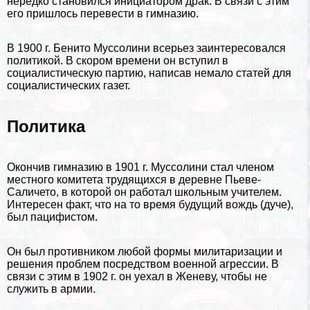
нередко становился инициатором дpaк. В связи с этим
его пришлось перевести в гимназию.
В 1900 г. Бенито Муссолини всерьез заинтересовался
политикой. В скором времени он вступил в
социалистическую партию, написав немало статей для
социалистических газет.
Политика
Окончив гимназию в 1901 г. Муссолини стал члeном
местного комитета трудящихся в деревне Пьеве-
Саличето, в которой он работал школьным учителем.
Интересен факт, что на то время будущий вождь (дуче),
был
пацифистом
.
Он был противником любой формы милитаризации и
решения проблем посредством военной агрессии. В
связи с этим в 1902 г. он уехал в Женеву, чтобы не
служить в армии.