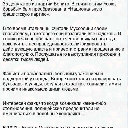
35 депутатов из партии Бенито. В связи с этим «союз
борьбы» был преобразован в «Национальную
фашистскую партию».
В то время итальянцы считали Муссолини своим
спасителем, на которого они возлагали все надежды. В
своих речах он обещал соотечественникам навсегда
покончить с несправедливостью, ликвидировать
действующую власть и привести страну к процветанию и
благополучию. Послушать его выступления приходили
десятки тысяч людей.
Фашисты пользовались большим уважением и
поддержкой у народа. Вскоре они стали патрулировать
бульвары и улицы, вступая в схватки с социалистами и
прочими инакомыслящими людьми.
Интересен факт, что когда возникали какие-либо
столкновения, полицейские предпочитали не
вмешиваться в подобные конфликты.
В 1922 г. Бенито Муссолини со своими соратниками