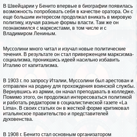
В
Швейцарии
у Бенито впервые в биографии появилась
возможность попробовать себя в качестве оратора. Он с
еще большим интересом продолжал вникать в мировую
политику, изучая разные формы власти. Там же он
познакомился с марксистами, в том числе и с
Владимиром Лениным
.
Муссолини много читал и изучал новые политические
течения. В результате он стал приверженцем марксизма-
социализма, проникшись идеей насильно избавить
Италию от
капитализма
.
В 1903 г. по запросу Италии, Муссолини был арестован и
отправлен на родину для прохождения воинской службы.
Вернувшись из армии, он начал преподавать в колледже.
Помимо этого, он продолжал интересоваться политикой
и работать редактором в социалистической газете «La
Lima». В своих статьях он в жесткой форме критиковал
итальянское правительство и представителей
духовенства.
В 1908 г. Бенито стал основным организатором