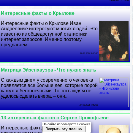
29 06 2026 11:13:20
Интересные факты о Крылове
Интересные факты о Крылове Иван
Андреевиче интересуют многих людей. Это
известно из общедоступной статистики
интернет запросов. Именно поэтому
предлагаем...
28 06 2026 7:40:40
Матрица Эйзенхауэра - Что нужно знать
С каждым днем у современного человека
появляется все больше дел, которые порой
кажутся бесконечными. То, что людям не
удалось сделать вчера, – они...
27 06 2026 7:40:55
13 интересных фактов о Сергее Прокофьеве
На сайте используются cookies
Интересные факты о Прокофьеве
Закрыть эту плашку