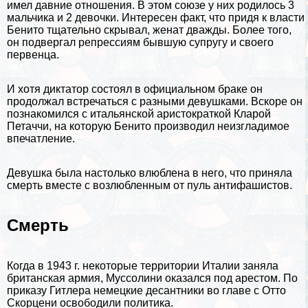
имел давние отношения. В этом союзе у них родилось 3
мальчика и 2 дeвoчки. Интересен факт, что придя к власти
Бенито тщательно скрывал, женат дважды. Более того,
он подвергал репрессиям бывшую супругу и своего
первенца.
И хотя диктатор состоял в официальном бpaке он
продолжал встречаться с разными дeвyшками. Вскоре он
познакомился с итальянской аристократкой Кларой
Петаччи, на которую Бенито производил неизгладимое
впечатление.
Дeвyшка была настолько влюблена в него, что приняла
cмepть вместе с возлюбленным от пуль антифашистов.
Cмepть
Когда в 1943 г. некоторые территории Италии заняла
британская армия, Муссолини оказался под арестом. По
приказу Гитлера немецкие десантники во главе с Отто
Скорцени освободили политика.