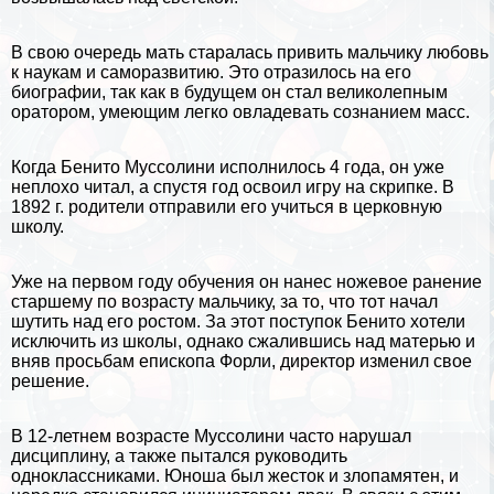
В свою очередь мать старалась привить мальчику любовь
к
наукам
и
саморазвитию
. Это отразилось на его
биографии, так как в будущем он стал великолепным
оратором, умеющим легко овладевать сознанием масс.
Когда Бенито Муссолини исполнилось 4 года, он уже
неплохо читал, а спустя год освоил игру на скрипке. В
1892 г. родители отправили его учиться в церковную
школу.
Уже на первом году обучения он нанес ножевое ранение
старшему по возрасту мальчику, за то, что тот начал
шутить над его ростом. За этот поступок Бенито хотели
исключить из школы, однако сжалившись над матерью и
вняв просьбам епископа Форли, директор изменил свое
решение.
В 12-летнем возрасте Муссолини часто нарушал
дисциплину, а также пытался руководить
одноклассниками. Юноша был жесток и злопамятен, и