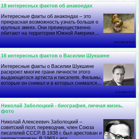
18 интересных фактов об анакондах
Интересные факты об анакондах – это
прекрасная возможность узнать больше о
крупных змеях. Они преимущественно
обитают на территории Южной Америки....
24 07 2026 18:51:58
16 интересных фактов о Василии Шукшине
Интересные факты о Василии Шукшине
раскроют многие грани личности этого
выдающегося артиста и писателя. Фильмы,
которые он снимал и в которых снимался...
23 07 2026 2:57:25
Николай Заболоцкий - биография, личная жизнь,
фото
Николай Алексеевич Заболоцкий –
советский поэт, переводчик, члeн Союза
писателей СССР. В 1938 г. был арестован и
репрессирован. В 1963 г. его...