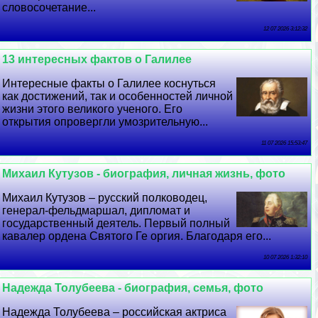
словосочетание...
12 07 2026 3:12:32
13 интересных фактов о Галилее
Интересные факты о Галилее коснуться
как достижений, так и особенностей личной
жизни этого великого ученого. Его
открытия опровергли умозрительную...
11 07 2026 15:53:47
Михаил Кутузов - биография, личная жизнь, фото
Михаил Кутузов – русский полководец,
генерал-фельдмаршал, дипломат и
государственный деятель. Первый полный
кавалер ордена Святого Ге opгия. Благодаря его...
10 07 2026 1:32:10
Надежда Толубеева - биография, семья, фото
Надежда Толубеева – российская актриса