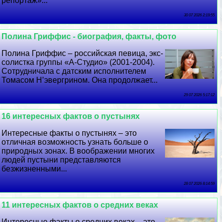
репортаж»...
30 07 2026 2:19:55
Полина Гриффис - биография, факты, фото
Полина Гриффис – российская певица, экс-
солистка группы «А-Студио» (2001-2004).
Сотрудничала с датским исполнителем
Томасом Н’эвергрином. Она продолжает...
29 07 2026 5:17:12
16 интересных фактов о пустынях
Интересные факты о пустынях – это
отличная возможность узнать больше о
природных зонах. В воображении многих
людей пустыни представляются
безжизненными...
28 07 2026 8:14:59
11 интересных фактов о средних веках
Интересные факты о средних веках – это