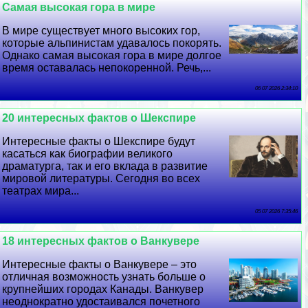
Самая высокая гора в мире
В мире существует много высоких гор,
которые альпинистам удавалось покорять.
Однако самая высокая гора в мире долгое
время оставалась непокоренной. Речь,...
06 07 2026 2:34:10
20 интересных фактов о Шекспире
Интересные факты о Шекспире будут
касаться как биографии великого
драматурга, так и его вклада в развитие
мировой литературы. Сегодня во всех
театрах мира...
05 07 2026 7:35:46
18 интересных фактов о Ванкувере
Интересные факты о Ванкувере – это
отличная возможность узнать больше о
крупнейших городах Канады. Ванкувер
неоднократно удостаивался почетного