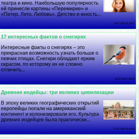
театра и кино. Наибольшую популярность
ей принесли картины «Перемирие» и
«Питер. Лето. Любовь». Детство и юность...
09 07 2026 21:18:47
17 интересных фактов о снегирях
Интересные факты о снегирях – это
прекрасная возможность узнать больше о
певчих птицах. Снегири обладают ярким
окрасом, по которому их не сложно
отличить...
08 07 2026 2:58:23
Древние индейцы: три великих цивилизации
В эпоху великих географических открытий
европейцы попали на американский
континент и колонизировали его. Культура
древних индейцев была пpaктически...
07 07 2026 21:40:39