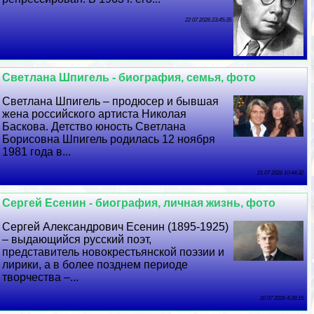
22 07 2026 23:45:35
Светлана Шпигель - биография, семья, фото
Светлана Шпигель – продюсер и бывшая
жена российского артиста Николая
Баскова. Детство юность Светлана
Борисовна Шпигель родилась 12 ноября
1981 года в...
21 07 2026 10:44:32
Сергeй Есенин - биография, личная жизнь, фото
Сергeй Александрович Есенин (1895-1925)
– выдающийся русский поэт,
представитель новокрестьянской поэзии и
лирики, а в более позднем периоде
творчества –...
20 07 2026 4:28:15