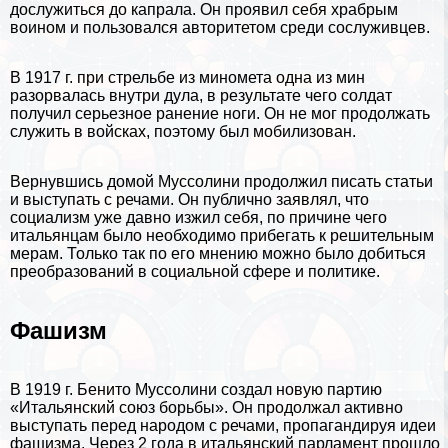
дослужиться до капрала. Он проявил себя храбрым
воином и пользовался авторитетом среди сослуживцев.
В 1917 г. при стрельбе из миномета одна из мин
разорвалась внутри дула, в результате чего солдат
получил серьезное ранение ноги. Он не мог продолжать
служить в войсках, поэтому был мобилизован.
Вернувшись домой Муссолини продолжил писать статьи
и выступать с речами. Он публично заявлял, что
социализм уже давно изжил себя, по причине чего
итальянцам было необходимо прибегать к решительным
мерам. Только так по его мнению можно было добиться
преобразований в социальной сфере и политике.
Фашизм
В 1919 г. Бенито Муссолини создал новую партию
«Итальянский союз борьбы». Он продолжал активно
выступать перед народом с речами, пропагандируя идеи
фашизма. Через 2 года в итальянский парламент прошло