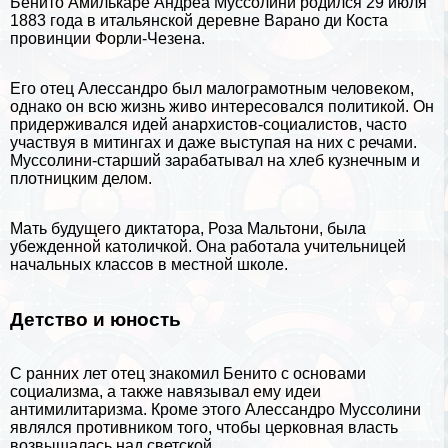
Бенито Амилькаре Андреа Муссолини родился 29 июля
1883 года в итальянской деревне Варано ди Коста
провинции Форли-Чезена.
Его отец Алессандро был малограмотным человеком,
однако он всю жизнь живо интересовался политикой. Он
придерживался идей анархистов-социалистов, часто
участвуя в митингах и даже выступая на них с речами.
Муссолини-старший заpaбатывал на хлеб кузнечным и
плотницким делом.
Мать будущего диктатора, Роза Мальтони, была
убежденной католичкой. Она работала учительницей
начальных классов в местной школе.
Детство и юность
С ранних лет отец знакомил Бенито с основами
социализма, а также навязывал ему идеи
антимилитаризма. Кроме этого Алессандро Муссолини
являлся противником того, чтобы церковная власть
возвышалась над светской.