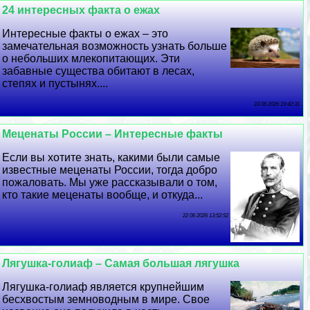
24 интересных факта о ежах
Интересные факты о ежах – это
замечательная возможность узнать больше
о небольших млекопитающих. Эти
забавные существа обитают в лесах,
степях и пустынях....
23 06 2026 19:42:31
Меценаты России – Интересные факты
Если вы хотите знать, какими были самые
известные меценаты России, тогда добро
пожаловать. Мы уже рассказывали о том,
кто такие меценаты вообще, и откуда...
22 06 2026 13:52:52
Лягушка-голиаф – Самая большая лягушка
Лягушка-голиаф является крупнейшим
бесхвостым земноводным в мире. Свое