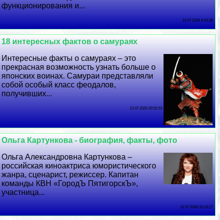
функционирования и...
14 07 2026 5:43:38
18 интересных фактов о самураях
Интересные факты о самураях – это
прекрасная возможность узнать больше о
японских воинах. Самураи представляли
собой особый класс феодалов,
получивших...
13 07 2026 20:52:53
Ольга Картункова - биография, факты, фото
Ольга Александровна Картункова –
российская киноактриса юмористического
жанра, сценарист, режиссер. Капитан
комaнды КВН «ГородЪ ПятигорскЪ»,
участница...
12 07 2026 16:13:17