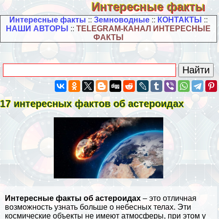
Интересные факты
Интересные факты
::
Земноводные
::
КОНТАКТЫ
::
НАШИ АВТОРЫ
::
TELEGRAM-КАНАЛ ИНТЕРЕСНЫЕ
ФАКТЫ
17 интересных фактов об астероидах
Интересные факты об астероидах
– это отличная
возможность узнать больше о небесных телах. Эти
космические объекты не имеют атмосферы, при этом у