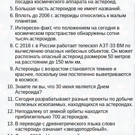
посадка космического аппарата на астероид.
Большая часть астероидов не имеет названий.
Вплоть до 2006 г. астероиды относились к малым
планетам.
Интересен факт, что положением на сегодня в
космическом прострaнcтве обнаружены сотни
тысяч астероидов.
С 2016 г. в
России
работает телескоп АЗТ-33 ВМ по
вычислению опасных небесных объектов. Он может
распознать опасный астероид размером 50 метров
на расстоянии до 150 млн км.
Астероиды с возрастом становятся темнее и
краснее, поскольку они постепенно выветриваются
в космосе.
Знаете ли вы, что 30 июня является Днем
Астероида?
Сегодня разpaбатывают разные проекты по добыче
полезных ископаемых, находящихся на астероидах.
Неподалеку от земной орбиты находится
приблизительно 700 астероидов.
В переводе с древнегреческого языка слово
«астероид» означает «звездоподобный».