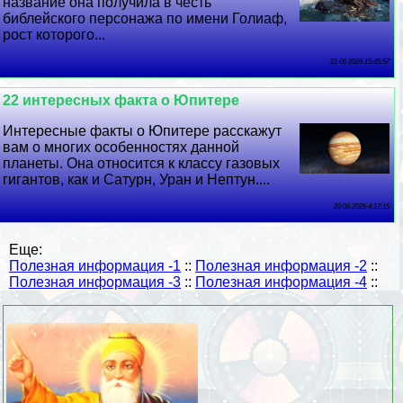
название она получила в честь
библейского персонажа по имени Голиаф,
рост которого...
21 06 2026 15:45:57
22 интересных факта о Юпитере
Интересные факты о Юпитере расскажут
вам о многих особенностях данной
планеты. Она относится к классу газовых
гигантов, как и Сатурн, Уран и Нептун....
20 06 2026 4:17:15
Еще:
Полезная информация -1
::
Полезная информация -2
::
Полезная информация -3
::
Полезная информация -4
::