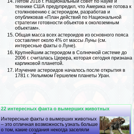
Летом 2018 г. Национальный совет по науке и
технике
США
предупредил, что Америка не готова к
столкновению с астероидом, разработав и
опубликовав «План действий по Национальной
стратегии готовности объектов к околоземным
объектам».
Общая масса всех астероидов из основного пояса
составляет около 4% от массы Луны (см.
интересные факты о Луне
).
Крупнейшим астероидом в
Солнечной системе
до
2006 г. считалась Церера, которая сегодня признана
карликовой планетой.
Изучение астероидов началось после открытия в
1781 г. Уильямом Гершелем
планеты Уран
.
22 интересных факта о вымерших животных
Интересные факты о вымерших животных
– это отличная возможность узнать больше
о том, какие создания некогда заселяли