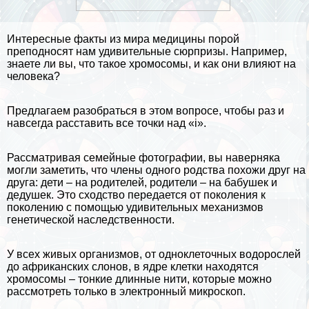
Интересные факты из мира
медицины
порой
преподносят нам удивительные сюрпризы. Например,
знаете ли вы, что такое хромосомы, и как они влияют на
человека
?
Предлагаем разобраться в этом вопросе, чтобы раз и
навсегда расставить все точки над «i».
Рассматривая семейные фотографии, вы наверняка
могли заметить, что члeны одного родства похожи друг на
друга: дети – на родителей, родители – на бабушек и
дедушек. Это сходство передается от поколения к
поколению с помощью удивительных механизмов
генетической наследственности
.
У всех живых организмов, от одноклеточных
водорослей
до африканских слонов, в ядре клетки находятся
хромосомы – тонкие длинные нити, которые можно
рассмотреть только в электронный микроскоп.