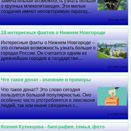
замечательная возможность узнать больше
о крупных млекопитающих. Эти милые
создания имеют неповторимую окраску,...
03 07 2026 1:29:12
18 интересных фактов о Нижнем Новгороде
Интересные факты о Нижнем Новгороде –
это отличная возможность узнать больше о
городах России. Он считается одним из
древнейших городов в государстве....
02 07 2026 11:15:13
Что такое донат - значение и примеры
Что такое донат? Это слово сегодня
пользуется большой популярностью. Оно
особенно часто употрeбляется в лексиконе
людей, так или иначе связанных с...
01 07 2026 14:40:28
Ксения Кузнецова - биография, семья, фото