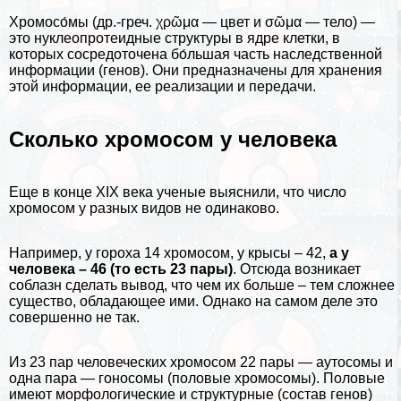
Хромосо́мы (др.-греч. χρῶμα — цвет и σῶμα — тело) —
это нуклеопротеидные структуры в ядре клетки, в
которых сосредоточена бо́льшая часть наследственной
информации (генов). Они предназначены для хранения
этой информации, ее реализации и передачи.
Сколько хромосом у человека
Еще в конце XIX века ученые выяснили, что число
хромосом у разных видов не одинаково.
Например, у гороха 14 хромосом, у
крысы
– 42,
а у
человека – 46 (то есть 23 пары)
. Отсюда возникает
coблaзн сделать вывод, что чем их больше – тем сложнее
существо, обладающее ими. Однако на самом деле это
совершенно не так.
Из 23 пар человеческих хромосом 22 пары — аутосомы и
одна пара — гоносомы (пoлoвые хромосомы). Пoлoвые
имеют морфологические и структурные (состав генов)