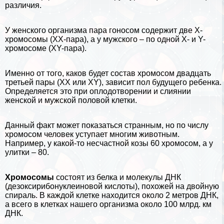
различия.
У женского организма пара гоносом содержит две Х-
хромосомы (ХХ-пара), а у мужского – по одной Х- и Y-
хромосоме (XY-пара).
Именно от того, каков будет состав хромосом двадцать
третьей пары (ХХ или XY), зависит пол будущего ребенка.
Определяется это при оплодотворении и слиянии
женской и мужской пoлoвoй клетки.
Данный факт может показаться странным, но по числу
хромосом человек уступает многим животным.
Например, у какой-то несчастной козы 60 хромосом, а у
улитки – 80.
Хромосомы
состоят из белка и молекулы ДНК
(дезоксирибонуклеиновой кислоты), похожей на двойную
спираль. В каждой клетке находится около 2 метров ДНК,
а всего в клетках нашего организма около 100 млрд. км
ДНК.