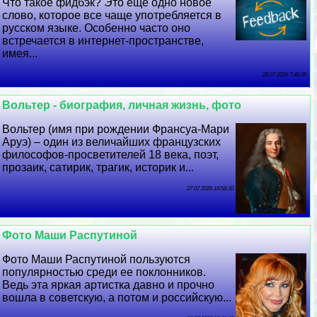
Что такое фидбэк? Это еще одно новое
слово, которое все чаще употрeбляется в
русском языке. Особенно часто оно
встречается в интернет-прострaнcтве,
имея...
28 07 2026 7:40:39
Вольтер - биография, личная жизнь, фото
Вольтер (имя при рождении Франсуа-Мари
Аруэ) – один из величайших французских
философов-просветителей 18 века, поэт,
прозаик, сатирик, трагик, историк и...
27 07 2026 18:58:30
Фото Маши Распутиной
Фото Маши Распутиной пользуются
популярностью среди ее поклонников.
Ведь эта яркая артистка давно и прочно
вошла в советскую, а потом и российскую...