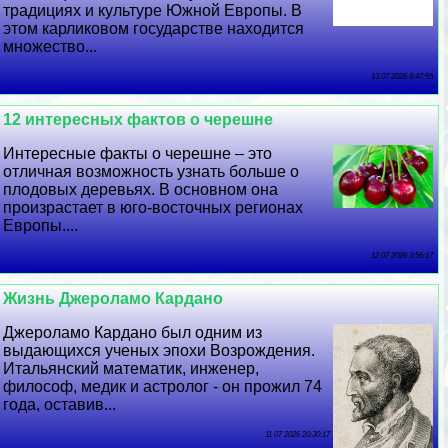
традициях и культуре Южной Европы. В
этом карликовом государстве находится
множество...
13 07 2026 8:47:55
12 интересных фактов о черешне
Интересные факты о черешне – это
отличная возможность узнать больше о
плодовых деревьях. В основном она
произрастает в юго-восточных регионах
Европы....
12 07 2026 3:56:17
Жизнь Джероламо Кардано
Джероламо Кардано был одним из
выдающихся ученых эпохи Возрождения.
Итальянский математик, инженер,
философ, медик и астролог - он прожил 74
года, оставив...
11 07 2026 20:30:17