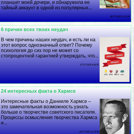
планшет моей дочери, и обнаружила ее
тайный аккаунт в одной из популярных...
08 07 2026 11:19:24
6 причин всех твоих неудач
В чем причины наших неудач, и есть ли на
этот вопрос однозначный ответ? Почему
психология до сих пор не может со
стопроцентной гарантией утверждать, что...
07 07 2026 8:36:55
24 интересных факта о Хармсе
Интересные факты о Данииле Хармсе –
это замечательная возможность узнать
больше о творчестве советского писателя.
Процессы осмысления творчества Хармса
и...
06 07 2026 11:18:58