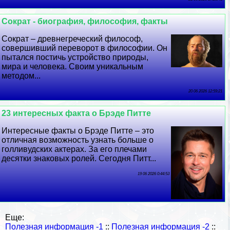
Сократ - биография, философия, факты
Сократ – древнегреческий философ,
совершивший переворот в философии. Он
пытался постичь устройство природы,
мира и человека. Своим уникальным
методом...
20 06 2026 12:59:21
23 интересных факта о Брэде Питте
Интересные факты о Брэде Питте – это
отличная возможность узнать больше о
голливудских актерах. За его плечами
десятки знаковых ролей. Сегодня Питт...
19 06 2026 0:44:53
Еще:
Полезная информация -1
::
Полезная информация -2
::