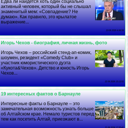
Едва ли найдется хоть один социально
активный человек, который бы не слышал
знаменитый мем: «Совпадение? Не
думаю». Как правило, это крылатое
выражение...
23 06 2026 4:36:59
Игорь Чехов - биография, личная жизнь, фото
Игорь Чехов – российский стенд-ап-комик,
шоумен, резидент «Comedy Club» и
участник юмористического дуэта
«Кукота&Чехов». Детство и юность Игорь
Чехов...
22 06 2026 15:13:51
19 интересных фактов о Барнауле
Интересные факты о Барнауле – это
замечательная возможность узнать больше
об Алтайском крае. Немало туристов перед
тем как посетить Алтай, приезжают в...
21 06 2026 17:20:41