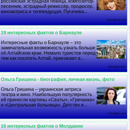
российская эстрадная певица, композитор-
песенник, эстрадный режиссёр, продюсер,
киноактриса и телеведущая. Пугачева...
29 06 2026 21:37:23
19 интересных фактов о Барнауле
Интересные факты о Барнауле – это
замечательная возможность узнать больше
об Алтайском крае. Немало туристов перед
тем как посетить Алтай, приезжают в...
28 06 2026 0:32:27
Ольга Гришина - биография, личная жизнь, фото
Ольга Гришина – украинская актриса
театра и кино. Наибольшую популярность
ей принесли картины «Сваты», «Гречанка»
и «Центральная больница». Детство и...
27 06 2026 2:13:23
16 интересных фактов о Молдавии