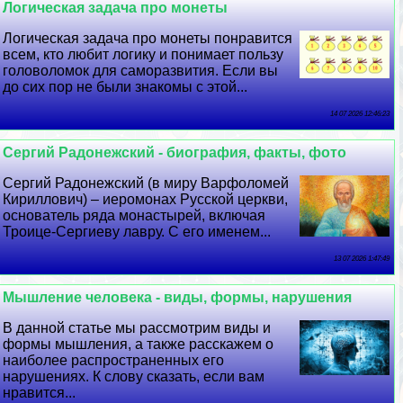
Логическая задача про монеты
Логическая задача про монеты понравится
всем, кто любит логику и понимает пользу
головоломок для саморазвития. Если вы
до сих пор не были знакомы с этой...
14 07 2026 12:46:23
Сергий Радонежский - биография, факты, фото
Сергий Радонежский (в миру Варфоломей
Кириллович) – иеромонах Русской церкви,
основатель ряда монастырей, включая
Троице-Сергиеву лавру. С его именем...
13 07 2026 1:47:49
Мышление человека - виды, формы, нарушения
В данной статье мы рассмотрим виды и
формы мышления, а также расскажем о
наиболее распространенных его
нарушениях. К слову сказать, если вам
нравится...