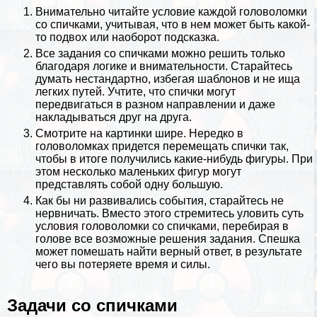
Внимательно читайте условие каждой головоломки
со спичками, учитывая, что в нем может быть какой-
то подвох или наоборот подсказка.
Все задания со спичками можно решить только
благодаря
логике
и внимательности. Старайтесь
думать нестандартно, избегая шаблонов и не ища
легких путей. Учтите, что спички могут
передвигаться в разном направлении и даже
накладываться друг на друга.
Смотрите на картинки шире. Нередко в
головоломках придется перемещать спички так,
чтобы в итоге получились какие-нибудь фигуры. При
этом несколько маленьких фигур могут
представлять собой одну большую.
Как бы ни развивались события, старайтесь не
нервничать. Вместо этого стремитесь уловить суть
условия головоломки со спичками, перебирая в
голове все возможные решения задания. Спешка
может помешать найти верный ответ, в результате
чего вы потеряете время и силы.
Задачи со спичками