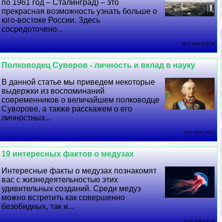
по 1961 год – Сталинград) – это
прекрасная возможность узнать больше о
юго-востоке России. Здесь
сосредоточено...
04 07 2026 23:42:59
Полководец Суворов - личность и вклад в науку
В данной статье мы приведем некоторые
выдержки из воспоминаний
современников о величайшем полководце
Суворове, а также расскажем о его
личностных...
03 07 2026 2:49:13
19 интересных фактов о медузах
Интересные факты о медузах познакомят
вас с жизнедеятельностью этих
удивительных созданий. Среди медуз
можно встретить как совершенно
безобидных, так и...
02 07 2026 2:27:55