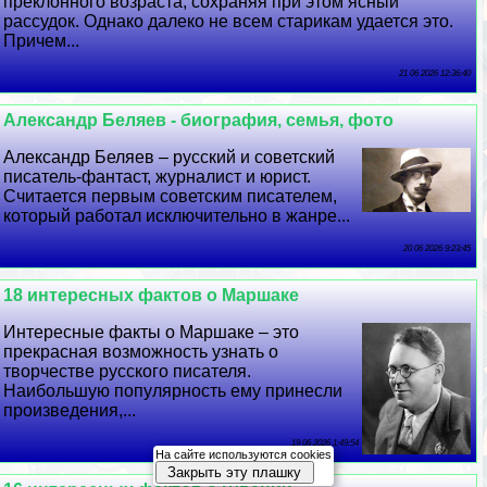
преклонного возраста, сохраняя при этом ясный
рассудок. Однако далеко не всем старикам удается это.
Причем...
21 06 2026 12:36:40
Александр Беляев - биография, семья, фото
Александр Беляев – русский и советский
писатель-фантаст, журналист и юрист.
Считается первым советским писателем,
который работал исключительно в жанре...
20 06 2026 9:23:45
18 интересных фактов о Маршаке
Интересные факты о Маршаке – это
прекрасная возможность узнать о
творчестве русского писателя.
Наибольшую популярность ему принесли
произведения,...
19 06 2026 1:49:54
На сайте используются cookies
Закрыть эту плашку