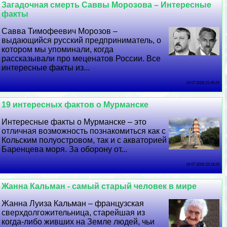
Загадочная cмepть Саввы Морозова – Интересные
факты
Савва Тимофеевич Морозов –
выдающийся русский предприниматель, о
котором мы упоминали, когда
рассказывали про меценатов России. Все
интересные факты из...
19 07 2026 21:45:25
19 интересных фактов о Мурманске
Интересные факты о Мурманске – это
отличная возможность познакомиться как с
Кольским полуостровом, так и с акваторией
Баренцева моря. За оборону от...
18 07 2026 22:18:24
Жанна Кальман - самый старый человек в мире
Жанна Луиза Кальман – французская
сверхдолгожительница, старейшая из
когда-либо живших на Земле людей, чьи