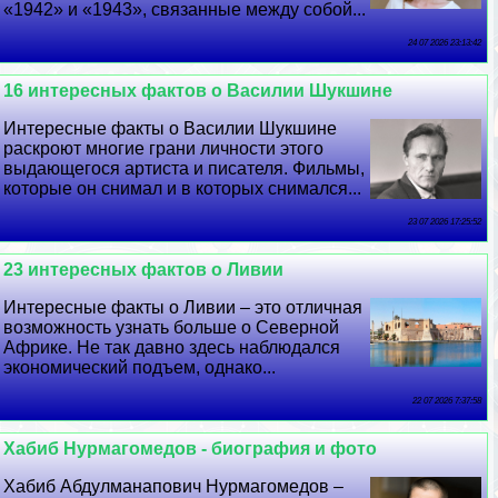
«1942» и «1943», связанные между собой...
24 07 2026 23:13:42
16 интересных фактов о Василии Шукшине
Интересные факты о Василии Шукшине
раскроют многие грани личности этого
выдающегося артиста и писателя. Фильмы,
которые он снимал и в которых снимался...
23 07 2026 17:25:52
23 интересных фактов о Ливии
Интересные факты о Ливии – это отличная
возможность узнать больше о Северной
Африке. Не так давно здесь наблюдался
экономический подъем, однако...
22 07 2026 7:37:58
Хабиб Нурмагомедов - биография и фото
Хабиб Абдулманапович Нурмагомедов –