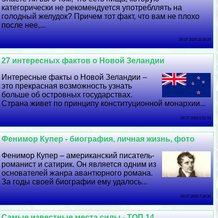
категорически не рекомендуется употрeбллять на
голодный желудок? Причем тот факт, что вам не плохо
после нее,...
05 07 2026 11:18:35
27 интересных фактов о Новой Зеландии
Интересные факты о Новой Зеландии –
это прекрасная возможность узнать
больше об островных государствах.
Страна живет по принципу конституционной монархии...
04 07 2026 6:51:53
Фенимор Купер - биография, личная жизнь, фото
Фенимор Купер – американский писатель-
романист и сатирик. Он является одним из
основателей жанра авантюрного романа.
За годы своей биографии ему удалось...
03 07 2026 7:38:36
Самые известные места силы - ТОП 14