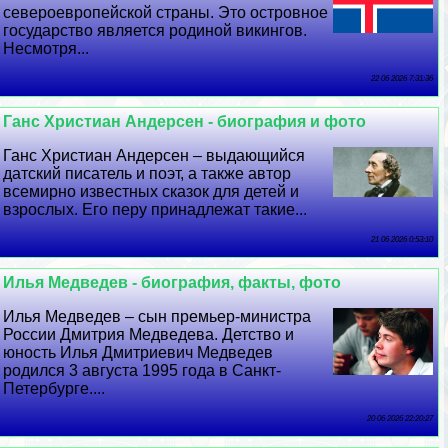
североевропейской страны. Это островное
государство является родиной викингов.
Несмотря...
22 06 2026 7:31:36
Ганс Христиан Андерсен - биография и фото
Ганс Христиан Андерсен – выдающийся
датский писатель и поэт, а также автор
всемирно известных сказок для детей и
взрослых. Его перу принадлежат такие...
21 06 2026 0:53:10
Илья Медведев - биография, факты, фото
Илья Медведев – сын премьер-министра
России Дмитрия Медведева. Детство и
юность Илья Дмитриевич Медведев
родился 3 августа 1995 года в Санкт-
Петербурге....
20 06 2026 22:20:27