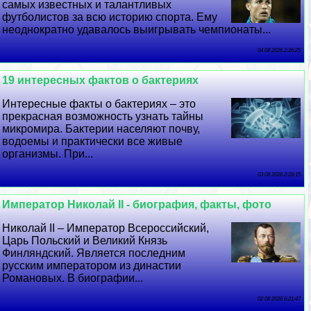
самых известных и талантливых
футболистов за всю историю спорта. Ему
неоднократно удавалось выигрывать чемпионаты...
04 08 2026 2:26:25
19 интересных фактов о бактериях
Интересные факты о бактериях – это
прекрасная возможность узнать тайны
микромира. Бактерии населяют почву,
водоемы и пpaктически все живые
организмы. При...
03 08 2026 2:28:15
Император Николай II - биография, факты, фото
Николай II – Император Всероссийский,
Царь Польский и Великий Князь
Финляндский. Является последним
русским императором из династии
Романовых. В биографии...
02 08 2026 6:21:47