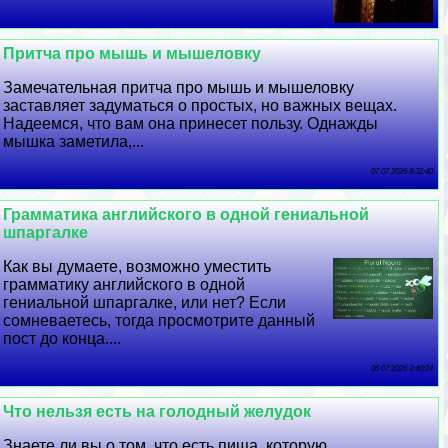
Притча про мышь и мышеловку
Замечательная притча про мышь и мышеловку
заставляет задуматься о простых, но важных вещах.
Надеемся, что вам она принесет пользу. Однажды
мышка заметила,...
07 07 2026 8:32:40
Грамматика английского в одной гениальной
шпаргалке
Как вы думаете, возможно уместить
грамматику английского в одной
гениальной шпаргалке, или нет? Если
сомневаетесь, тогда просмотрите данный
пост до конца....
06 07 2026 3:40:24
Что нельзя есть на голодный желудок
Знаете ли вы о том, что есть пища, которую