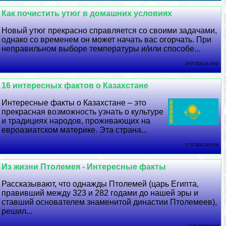
Как почистить утюг в домашних условиях
Новый утюг прекрасно справляется со своими задачами,
однако со временем он может начать вас огорчать. При
неправильном выборе температуры и/или способе...
18 07 2026 21:24:52
16 интересных фактов о Казахстане
Интересные факты о Казахстане – это
прекрасная возможность узнать о культуре
и традициях народов, проживающих на
евроазиатском материке. Эта страна...
17 07 2026 18:50:26
Из жизни Птолемея - Интересные факты
Рассказывают, что однажды Птолемей (царь Египта,
правивший между 323 и 282 годами до нашей эры и
ставший основателем знаменитой династии Птолемеев),
решил...