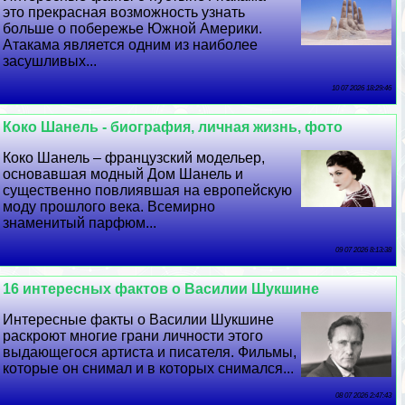
это прекрасная возможность узнать
больше о побережье Южной Америки.
Атакама является одним из наиболее
засушливых...
10 07 2026 18:29:46
Коко Шанель - биография, личная жизнь, фото
Коко Шанель – французский модельер,
основавшая модный Дом Шанель и
существенно повлиявшая на европейскую
моду прошлого века. Всемирно
знаменитый парфюм...
09 07 2026 8:13:38
16 интересных фактов о Василии Шукшине
Интересные факты о Василии Шукшине
раскроют многие грани личности этого
выдающегося артиста и писателя. Фильмы,
которые он снимал и в которых снимался...
08 07 2026 2:47:43