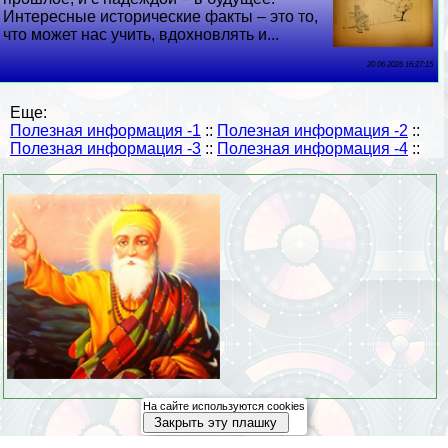
Интересные исторические факты – это то,
что может нас учить, вдохновлять и...
20 06 2026 16:27:15
Еще:
Полезная информация -1
::
Полезная информация -2
::
Полезная информация -3
::
Полезная информация -4
::
На сайте используются cookies
Закрыть эту плашку