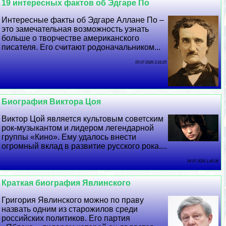
19 интересных фактов об Эдгаре По
Интересные факты об Эдгаре Аллане По –
это замечательная возможность узнать
больше о творчестве американского
писателя. Его считают родоначальником...
05 07 2026 3:16:25
Биография Виктора Цоя
Виктор Цой является культовым советским
рок-музыкантом и лидером легендарной
группы «Кино». Ему удалось внести
огромный вклад в развитие русского рока....
04 07 2026 1:40:36
Краткая биография Явлинского
Григория Явлинского можно по праву
назвать одним из старожилов среди
российских политиков. Его партия