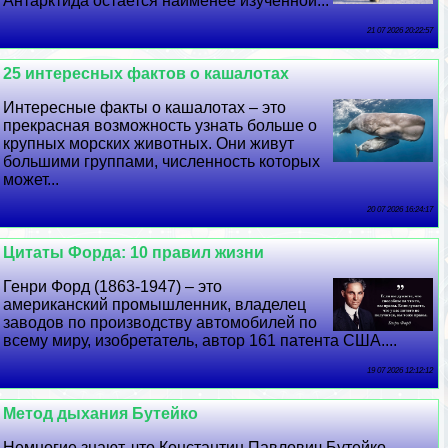
Антарктида остается наименее изученной...
21 07 2026 20:22:57
25 интересных фактов о кашалотах
Интересные факты о кашалотах – это
прекрасная возможность узнать больше о
крупных морских животных. Они живут
большими группами, численность которых
может...
20 07 2026 16:24:17
Цитаты Форда: 10 правил жизни
Генри Форд (1863-1947) – это
американский промышленник, владелец
заводов по производству автомобилей по
всему миру, изобретатель, автор 161 патента США....
19 07 2026 12:12:12
Метод дыхания Бутейко
Немногие знают, что Константин Павлович Бутейко,