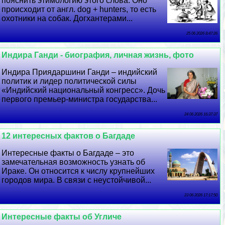
пояснить этимологию этого слова. Оно
происходит от англ. dog + hunters, то есть
охотники на собак. Догхантерами...
25 06 2026 8:47:26
Индира Ганди - биография, личная жизнь, фото
Индира Приядаршини Ганди – индийский
политик и лидер политической силы
«Индийский национальный конгресс». Дочь
первого премьер-министра государства...
24 06 2026 16:37:37
12 интересных фактов о Багдаде
Интересные факты о Багдаде – это
замечательная возможность узнать об
Иpaке. Он относится к числу крупнейших
городов мира. В связи с неустойчивой...
23 06 2026 17:17:50
Интересные факты об Угличе