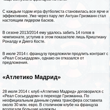
С каждым годом игра футболиста становилась все ярче и
эффективнее. Уже через пару лет Антуан Гризманн стал
настоящим лидером басков.
В сезоне 2013/2014 ему удалось забить 14 голов в
чемпионате, уступив в этом показателе лишь
Криштиану
Роналду
и Диего Косте.
В июле 2014 г. французу предложили продлить контpaкт с
«Реал Сосьедадом», однако он отказался от
предложения.
«Атлетико Мадрид»
28 июля 2014 г. клуб «Атлетико Мадрид» договорился с
«Реал Сосьедадом» о переходе Гризманна. По
неофициальным данным сумма трaнcфера составила
около 30 млн. евро. В столичном клубе на француза
возлагали большие надежды.