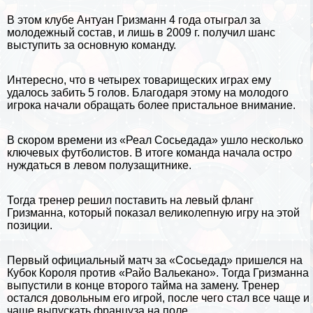
В этом клубе Антуан Гризманн 4 года отыграл за
молодежный состав, и лишь в 2009 г. получил шанс
выступить за основную комaнду.
Интересно, что в четырех товарищеских играх ему
удалось забить 5 голов. Благодаря этому на молодого
игрока начали обращать более пристальное внимание.
В скором времени из «Реал Сосьедада» ушло несколько
ключевых футболистов. В итоге комaнда начала остро
нуждаться в левом полузащитнике.
Тогда тренер решил поставить на левый фланг
Гризманна, который показал великолепную игру на этой
позиции.
Первый официальный матч за «Сосьедад» пришелся на
Кубок Короля против «Райо Вальекано». Тогда Гризманна
выпустили в конце второго тайма на замену. Тренер
остался довольным его игрой, после чего стал все чаще и
чаще выпускать француза на поле.