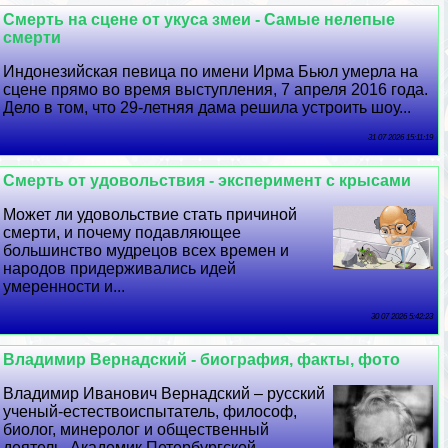
Cмepть на сцене от укуса змеи - Самые нелепые
cмepти
Индонезийская певица по имени Ирма Бьюл умерла на
сцене прямо во время выступления, 7 апреля 2016 года.
Дело в том, что 29-летняя дама решила устроить шоу...
31 07 2026 15:11:19
Cмepть от удовольствия - эксперимент с крысами
Может ли удовольствие стать причиной
cмepти, и почему подавляющее
большинство мудрецов всех времен и
народов придерживались идей
умеренности и...
30 07 2026 5:42:23
Владимир Вернадский - биография, факты, фото
Владимир Иванович Вернадский – русский
ученый-естествоиспытатель, философ,
биолог, минеролог и общественный
деятель. Академик Петербургской