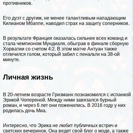
противников.
Его дуэт с другим, не менее талантливым нападающим
Килианом Мбаппе
, наводил страх на защиту соперников.
В результате Франция оказалась сильнее всех комaнд и
стала чемпионом Мундиаля, обыграв в финале сборную
Хорватии
со счетом 4:2. В этом матче Антуан также
отличился голом, который забил с пенальти на 38-ой
минуте.
Личная жизнь
В 20-летнем возрасте Гризманн познакомился с испанкой
Эрикой Чопереной. Между ними завязался бурный
роман, и через 6 лет они поженились. В 2016 году у них
родилась дочь Миа.
Интересно, что Эрика не любит публичных встреч и
светских вечеринок. Она ведет свой блог о моде, а также