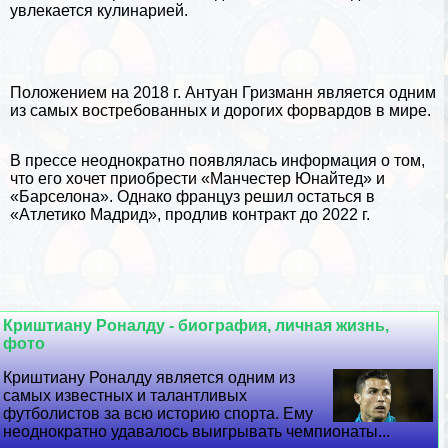
увлекается кулинарией.
Положением на 2018 г. Антуан Гризманн является одним
из самых востребованных и дорогих форвардов в мире.
В прессе неоднократно появлялась информация о том,
что его хочет приобрести «Манчестер Юнайтед» и
«Барселона». Однако француз решил остаться в
«Атлетико Мадрид», продлив контpaкт до 2022 г.
Криштиану Роналду - биография, личная жизнь,
фото
Криштиану Роналду является одним из
самых известных и талантливых
футболистов за всю историю спорта. Ему
неоднократно удавалось выигрывать чемпионаты...