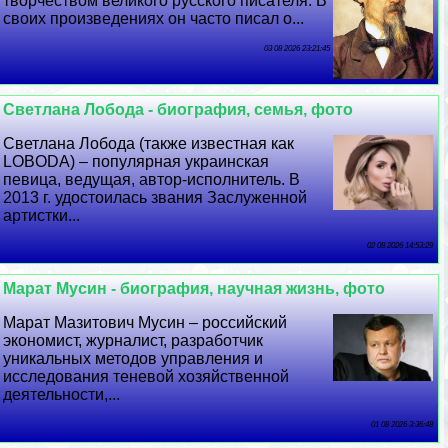
творчеством великого русского писателя. В
своих произведениях он часто писал о...
03 08 2026 23:21:45
Светлана Лобода - биография, семья, фото
Светлана Лобода (также известная как
LOBODA) – популярная украинская
певица, ведущая, автор-исполнитель. В
2013 г. удостоилась звания Заслуженной
артистки...
02 08 2026 14:53:29
Марат Мусин - биография, научная жизнь, фото
Марат Мазитович Мусин – российский
экономист, журналист, разработчик
уникальных методов управления и
исследования теневой хозяйственной
деятельности,...
01 08 2026 3:36:48