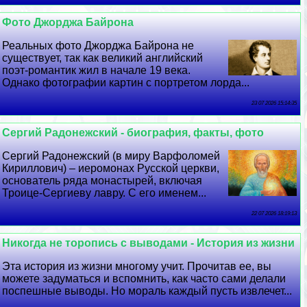
Фото Джорджа Байрона
Реальных фото Джорджа Байрона не
существует, так как великий английский
поэт-романтик жил в начале 19 века.
Однако фотографии картин с портретом лорда...
23 07 2026 15:14:35
Сергий Радонежский - биография, факты, фото
Сергий Радонежский (в миру Варфоломей
Кириллович) – иеромонах Русской церкви,
основатель ряда монастырей, включая
Троице-Сергиеву лавру. С его именем...
22 07 2026 18:19:13
Никогда не торопись с выводами - История из жизни
Эта история из жизни многому учит. Прочитав ее, вы
можете задуматься и вспомнить, как часто сами делали
поспешные выводы. Но мораль каждый пусть извлечет...