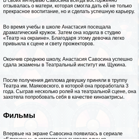
В своих интервью Савосина всегда восторженно
отзывалась о матери, которая смогла дать ей не только
прекрасное воспитание, но и сделать успешную карьеру.
Во время учебы в школе Анастасия посещала
драматический кружок. Затем она ходила в студию
«Театр на окраине». Благодаря этому дeвoчка легко
привыкла к сцене и свету прожекторов.
Окончив среднюю школу, Анастасия Савосина успешно
сдала экзамены в Театральный институт им. Щукина.
После получения диплома дeвyшку приняли в труппу
Театра им. Маяковского, в которой она проработала 3
года. Сыграв несколько ролей на театральной сцене, она
захотела попробовать себя в качестве киноактрисы.
Фильмы
Впервые на экране Савосина появилась в сериале