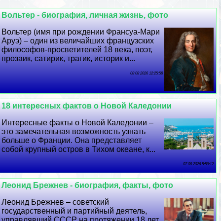
Вольтер - биография, личная жизнь, фото
Вольтер (имя при рождении Франсуа-Мари
Аруэ) – один из величайших французских
философов-просветителей 18 века, поэт,
прозаик, сатирик, трагик, историк и...
08 08 2026 12:25:58
18 интересных фактов о Новой Каледонии
Интересные факты о Новой Каледонии –
это замечательная возможность узнать
больше о Франции. Она представляет
собой крупный остров в Тихом океане, к...
07 08 2026 5:59:12
Леонид Брежнев - биография, факты, фото
Леонид Брежнев – советский
государственный и партийный деятель,
управлявший СССР на протяжении 18 лет.