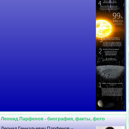
Леонид Парфенов - биография, факты, фото
Леонид Геннадьевич Парфенов –