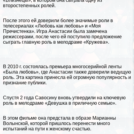
«Близнецы», в котором она сыграла одну из
второстепенных ролей.
После этого ей доверили более значимые роли в
телесериалах «Любовь как любовь» и «Моя
Пречистенка». Игра Анастасии была замечена
режиссерами, после чего ей поступило предложение
сыграть главную роль в мелодраме «Кружева».
В 2010 г. состоялась премьера многосерийной ленты
«Была любовь», где Анастасии также доверили ведущую
роль. Эта картина принесла ей огромную популярность и
признание публики.
Спустя 2 года Савосину вновь утвердили на ключевую
роль в мелодраме «Дeвyшка в приличную семью».
В этом фильме она предстала в образе Марианны
Волынской, которой пришлось перенести много
испытаний на пути к женскому счастью.