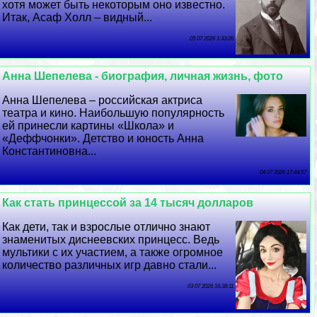
хотя может быть некоторым оно известно.
Итак, Асаф Холл – видный...
05 07 2026 1:33:26
Анна Шепелева - биография, личная жизнь, фото
Анна Шепелева – российская актриса
театра и кино. Наибольшую популярность
ей принесли картины «Школа» и
«Деффчонки». Детство и юность Анна
Константиновна...
04 07 2026 17:44:57
Как стать принцессой за 14 тысяч долларов
Как дети, так и взрослые отлично знают
знаменитых диснеевских принцесс. Ведь
мультики с их участием, а также огромное
количество различных игр давно стали...
03 07 2026 16:38:11