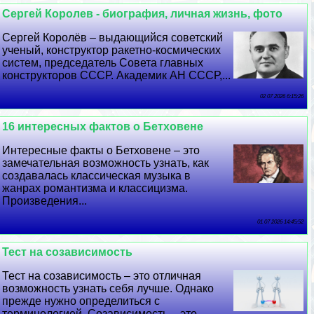
Сергeй Королев - биография, личная жизнь, фото
Сергeй Королёв – выдающийся советский
ученый, конструктор paкетно-космических
систем, председатель Совета главных
конструкторов СССР. Академик АН СССР,...
02 07 2026 6:15:26
16 интересных фактов о Бетховене
Интересные факты о Бетховене – это
замечательная возможность узнать, как
создавалась классическая музыка в
жанрах романтизма и классицизма.
Произведения...
01 07 2026 14:45:52
Тест на созависимость
Тест на созависимость – это отличная
возможность узнать себя лучше. Однако
прежде нужно определиться с
терминологией. Созависимость – это