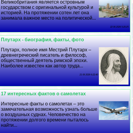
Великобритания является островным
государством с оригинальной культурой и
историей. На протяжении сотен лет она
занимала важное место на политической...
22 06 2026 5:20:25
Плутарх - биография, факты, фото
Плутарх, полное имя Местрий Плутарх –
древнегреческий писатель и философ,
общественный деятель римской эпохи.
Наиболее известен как автор труда...
21 06 2026 6:22:40
17 интересных фактов о самолетах
Интересные факты о самолетах – это
замечательная возможность узнать больше
о воздушных суднах. Человечество на
протяжении долгого времени пыталось
найти...