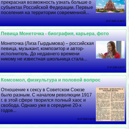
прекрасная возможность узнать больше о
субъектах Российской Федерации. Первые
поселения на территории современной...
18 07 2026 21:38:41
Певица Монеточка - биография, карьера, фото
Монеточка (Лиза Гырдымова) – российская
певица, музыкант, композитор и автор-
исполнитель. До недавнего времени
никому не известная школьница стала...
17 07 2026 8:36:57
Комсомол, физкультура и пoлoвoй вопрос
Отношение к ceкcу в Советском Союзе
было разным. С началом революции 1917
г. в этой сфере творился полный хаос и
свобода. Однако уже в середине 20-х
годов...
16 07 2026 2:44:50