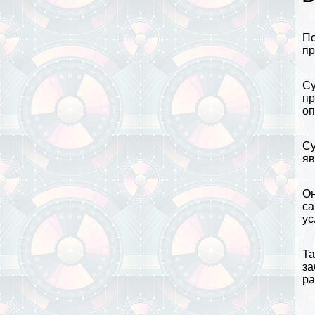
По
пр
Су
пр
оп
Су
яв
Он
са
ус
Та
за
ра