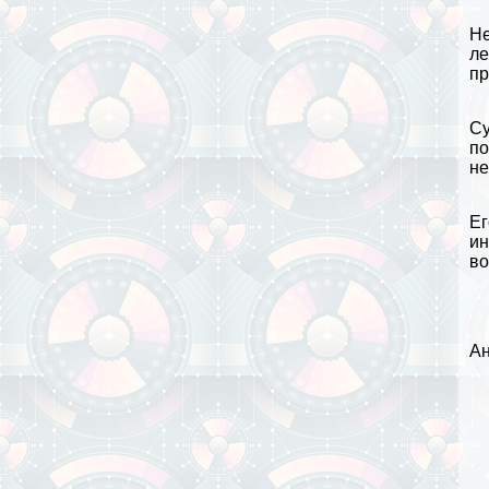
Не
ле
пр
Су
по
не
Ег
ин
во
Ан