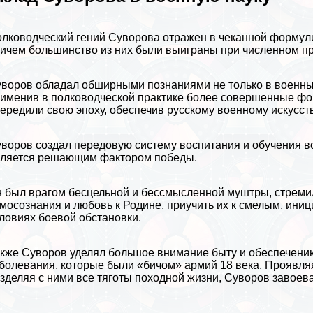
лководческий гений Суворова отражен в чеканной формул
ичем большинство из них были выиграны при численном п
воров обладал обширными познаниями не только в военных 
именив в полководческой пpaктике более совершенные фо
ередили свою эпоху, обеспечив русскому военному искусст
воров создал передовую систему воспитания и обучения во
ляется решающим фактором победы.
 был врагом бесцельной и бессмысленной муштры, стремил
мосознания и любовь к Родине, приучить их к смелым, ин
ловиях боевой обстановки.
кже Суворов уделял большое внимание быту и обеспечению 
болевания, которые были «бичом» армий 18 века. Проявляя
зделяя с ними все тяготы походной жизни, Суворов завоев