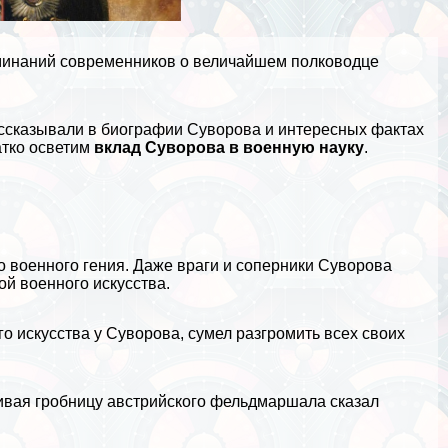
минаний современников о величайшем полководце
ассказывали в
биографии Суворова
и
интересных фактах
атко осветим
вклад Суворова в военную науку
.
 военного гения. Даже враги и соперники Суворова
ой военного искусства.
о искусства у Суворова, сумел разгромить всех своих
ивая гробницу австрийского фельдмаршала сказал