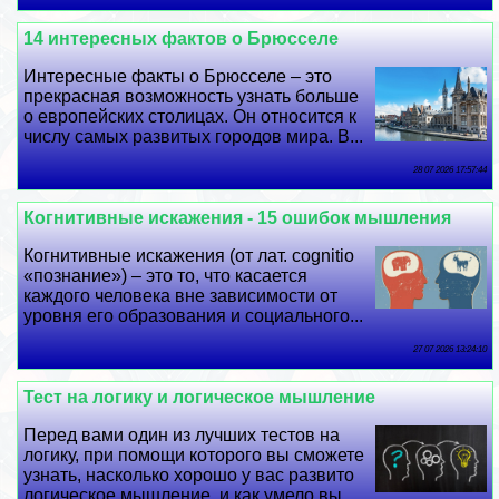
14 интересных фактов о Брюсселе
Интересные факты о Брюсселе – это
прекрасная возможность узнать больше
о европейских столицах. Он относится к
числу самых развитых городов мира. В...
28 07 2026 17:57:44
Когнитивные искажения - 15 ошибок мышления
Когнитивные искажения (от лат. cognitiо
«познание») – это то, что касается
каждого человека вне зависимости от
уровня его образования и социального...
27 07 2026 13:24:10
Тест на логику и логическое мышление
Перед вами один из лучших тестов на
логику, при помощи которого вы сможете
узнать, насколько хорошо у вас развито
логическое мышление, и как умело вы...