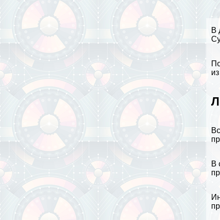
В 
Су
По
из
Л
Вс
пр
В 
пр
Ин
пр