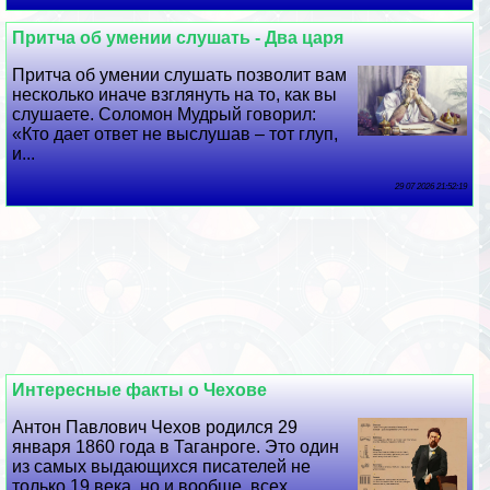
Притча об умении слушать - Два царя
Притча об умении слушать позволит вам
несколько иначе взглянуть на то, как вы
слушаете. Соломон Мудрый говорил:
«Кто дает ответ не выслушав – тот глуп,
и...
29 07 2026 21:52:19
Интересные факты о Чехове
Антон Павлович Чехов родился 29
января 1860 года в Таганроге. Это один
из самых выдающихся писателей не
только 19 века, но и вообще, всех