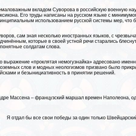
маловажным вкладом Суворова в российскую военную наук
ксикона. Его труды написаны на русском языке с минимум
инципиальным использованием русской системы мер, что б
воров, сам зная несколько иностранных языков, с чрезвы
дчинённым, которые в своей устной речи старались блесну
понятные солдатам слова.
о выражение «проклятая немогузнайка» адресовано именно
оземных слов и модных неологизмов призвано было прикры
йсками и безынициативность в принятии решений.
дре Массена – французский маршал времен Наполеона, од
Я отдал бы все свои победы за один только Швейцарски