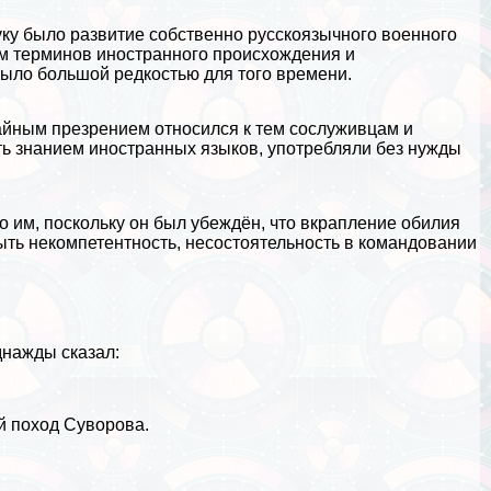
у было развитие собственно русскоязычного военного
ом терминов иностранного происхождения и
ыло большой редкостью для того времени.
чайным презрением относился к тем сослуживцам и
ть знанием иностранных языков, употрeбляли без нужды
 им, поскольку он был убеждён, что вкрапление обилия
ть некомпетентность, несостоятельность в комaндовании
нажды сказал:
й поход Суворова.