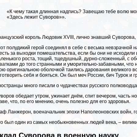
«К чему такая длинная надпись? Завещаю тебе волю мою
«Здесь лежит Суворов»».
анцузский король Людовик XVIII, лично знавший Суворова,
от полудикий герой соединял в себе с весьма невзрачной 
есть за выходки помешательства, если бы они не исходили 
ленького роста, тощий, тщедушный, дурно-сложенный, с о
ватками до того странными и уморительно-забавными, что н
ою оригинальною оболочкой таились дарования великого во
готворить себя и бояться. Он был меч России, бич Турок и г
остранцы много писали о чудачествах русского полководца
воров обедает утром, ужинает днём, спит вечером, часть ноч
аве, что, по его мнению, очень полезно для его здоровья.
аф Ланжерон, военачальник эпохи Наполеоновских войн, г
о был один из самых необыкновенных людей века, – велики
клад Суворова в военную науку