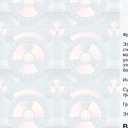
Фр
Эт
сч
ма
ух
эт
бо
Ин
Су
тр
Гр
Эт
В