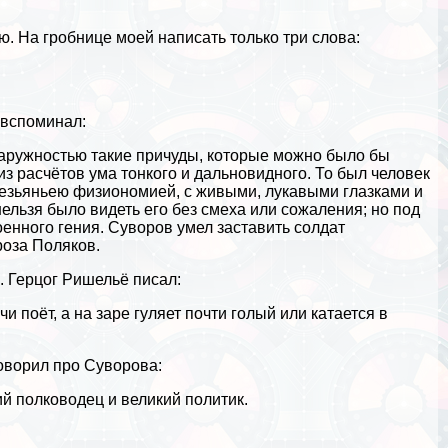
. На гробнице моей написать только три слова:
 вспоминал:
наружностью такие причуды, которые можно было бы
из расчётов ума тонкого и дальновидного. То был человек
безьяньею физиономией, с живыми, лукавыми глазками и
ельзя было видеть его без смеха или сожаления; но под
енного гения. Суворов умел заставить солдат
роза Поляков.
. Герцог Ришельё писал:
и поёт, а на заре гуляет почти гoлый или катается в
оворил про Суворова:
й полководец и великий политик.