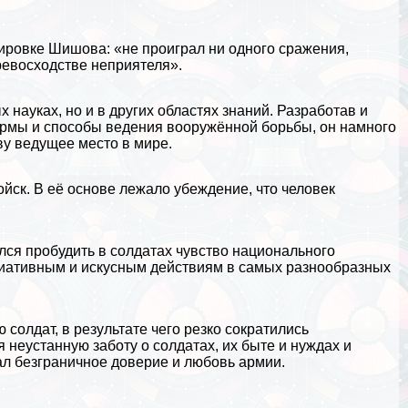
ировке Шишова: «не проиграл ни одного сражения,
ревосходстве неприятеля».
науках, но и в других областях знаний. Разработав и
рмы и способы ведения вооружённой борьбы, он намного
ву ведущее место в мире.
йск. В её основе лежало убеждение, что человек
ся пробудить в солдатах чувство национального
ициативным и искусным действиям в самых разнообразных
солдат, в результате чего резко сократились
 неустанную заботу о солдатах, их быте и нуждах и
ал безграничное доверие и любовь армии.