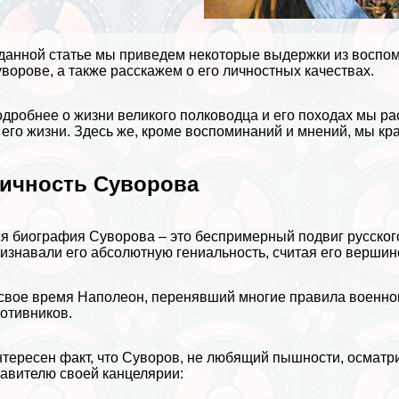
данной статье мы приведем некоторые выдержки из воспо
ворове, а также расскажем о его личностных качествах.
дробнее о жизни великого полководца и его походах мы р
 его жизни
. Здесь же, кроме воспоминаний и мнений, мы кр
ичность Суворова
я биография Суворова – это беспримерный подвиг русского
изнавали его абсолютную гениальность, считая его вершин
свое время
Наполеон
, перенявший многие правила военног
отивников.
тересен факт, что Суворов, не любящий пышности, осматр
авителю своей канцелярии: