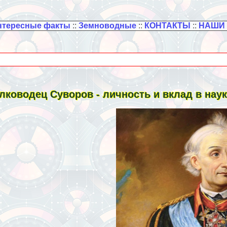
нтересные факты
::
Земноводные
::
КОНТАКТЫ
::
НАШИ
лководец Суворов - личность и вклад в нау