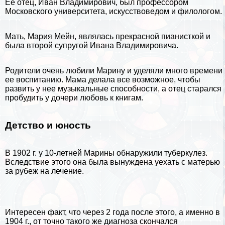
Ее отец, Иван Владимирович, был профессором
Московского университета, искусствоведом и
филологом
.
Мать, Мария Мейн, являлась прекрасной пианисткой и
была второй супругой Ивана Владимировича.
Родители очень любили Марину и уделяли много времени
ее воспитанию. Мама делала все возможное, чтобы
развить у нее музыкальные способности, а отец старался
пробудить у дочери любовь к
книгам
.
Детство и юность
В 1902 г. у 10-летней Марины обнаружили туберкулез.
Вследствие этого она была вынуждена уехать с матерью
за рубеж на лечение.
Интересен факт, что через 2 года после этого, а именно в
1904 г., от точно такого же диагноза скончался