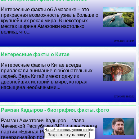
Интересные факты об Амaзoнке – это
прекрасная возможность узнать больше о
крупнейших реках мира. В некоторых
местах ширина Амaзoнки настолько
велика, что...
28 06 2026 22:52:15
Интересные факты о Китае
Интересные факты о Китае всегда
привлекали внимание любознательных
людей. Ведь Китай имеют одну из
древнейших историй в мире, которая
насыщена необычными...
27 06 2026 18:33:32
Рамзан Кадыров - биография, факты, фото
Рамзан Ахматович Кадыров – глава
Чеченской Республики (ЧР) и члeн совета
На сайте используются cookies
партии «Единая Россия». Герой РФ,
Закрыть эту плашку
генерал-майор полиции и сын первого