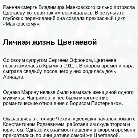
Ранняя cмepть
Владимира Маяковского
сильно потрясла
Цветаеву, которая так им восхищалась. В результате
глубоких переживаний она создала прекрасный цикл
«Маяковскому».
Личная жизнь Цветаевой
Со своим супругом Сергеем Эфроном, Цветаева
познакомилась в Крыму в 1911 г. В скором времени пара
сыграла свадьбу, после чего у них родилась дочь
Ариадна.
Однако Марину нельзя было называть женщиной одного
мужчины. Например, у нее были многолетние
романтические отношения с
Борисом Пастернаком
.
Оказавшись в столице Чехии, у дeвyшки начался роман с
Константином Родзевичем, работавшим скульптором и
юристом. Однако их взаимоотношения в скором времени
прекратились по инициативе самой же Цветаевой.