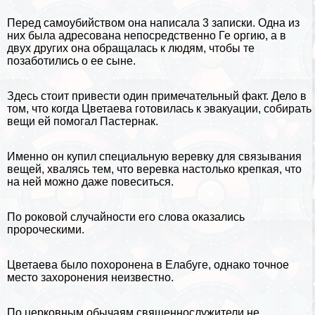
Перед самоубийством она написала 3 записки. Одна из
них была адресована непосредственно Ге opгию, а в
двух других она обращалась к людям, чтобы те
позаботились о ее сыне.
Здесь стоит привести один примечательный факт. Дело в
том, что когда Цветаева готовилась к эвакуации, собирать
вещи ей помогал Пастернак.
Именно он купил специальную веревку для связывания
вещей, хвалясь тем, что веревка настолько крепкая, что
на ней можно даже повеситься.
По роковой случайности его слова оказались
пророческими.
Цветаева было похоронена в Елабуге, однако точное
место захоронения неизвестно.
По церковным обычаям священнослужители не