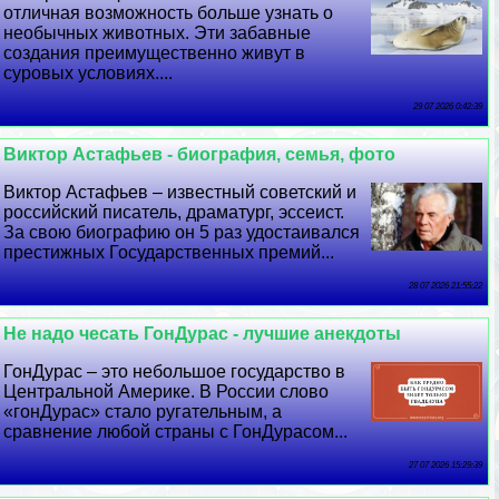
отличная возможность больше узнать о
необычных животных. Эти забавные
создания преимущественно живут в
суровых условиях....
29 07 2026 0:42:39
Виктор Астафьев - биография, семья, фото
Виктор Астафьев – известный советский и
российский писатель, драматург, эссеист.
За свою биографию он 5 раз удостаивался
престижных Государственных премий...
28 07 2026 21:55:22
Не надо чесать ГонДypaс - лучшие анекдоты
ГонДypaс – это небольшое государство в
Центральной Америке. В России слово
«гонДypaс» стало ругательным, а
сравнение любой страны с ГонДypaсом...
27 07 2026 15:29:39