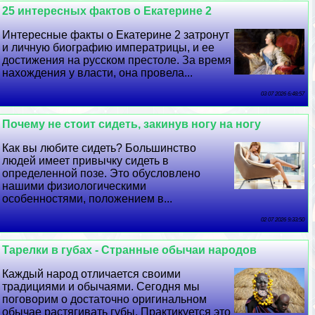
25 интересных фактов о Екатерине 2
Интересные факты о Екатерине 2 затронут
и личную биографию императрицы, и ее
достижения на русском престоле. За время
нахождения у власти, она провела...
03 07 2026 6:48:57
Почему не стоит сидеть, закинув ногу на ногу
Как вы любите сидеть? Большинство
людей имеет привычку сидеть в
определенной позе. Это обусловлено
нашими физиологическими
особенностями, положением в...
02 07 2026 9:33:50
Тарелки в губах - Странные обычаи народов
Каждый народ отличается своими
традициями и обычаями. Сегодня мы
поговорим о достаточно оригинальном
обычае растягивать губы. Пpaктикуется это