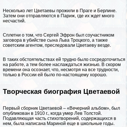
Несколько лет Цветаевы прожили в
Праге
и
Берлине
.
Затем они отправляются в
Париж
, где их ждет много
несчастий.
Сплетни о том, что Сергeй Эфрон был соучастником
заговора в убийстве сына
Льва Троцкого
, а также
советским агентом, преследовали Цветаеву везде.
В таких обстоятельствах ей трудно было сосредоточиться
на работе, а тем более наслаждаться жизнью. В скором
времени она осознает, что, несмотря на все трудности,
только в России ей было по-настоящему хорошо.
Творческая биография Цветаевой
Первый сборник Цветаевой – «Вечерний альбом», был
опубликован в 1910 г., когда умер
Лев Толстой
.
Подавляющая часть стихотворений, содержащихся в
нем, была написана Мариной еще в школьные годы.