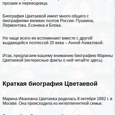
прозаик и переводчица.
Биография Цветаевой имеет много общего с
биографиями великих
поэтов
России
:
Пушкина
,
Лермонтова
,
Есенина
и
Блока
.
Но чаще всего ее вспоминают вместе с другой
выдающейся поэтессой 20 века –
Анной Ахматовой
.
Итак, предлагаем вашему вниманию биографию Марины
Цветаевой (
интересные факты о ней читайте здесь
).
Краткая биография Цветаевой
Марина Ивановна Цветаева родилась 8 октября 1892 г. в
Москве
. Она происходила из интеллигентной семьи.