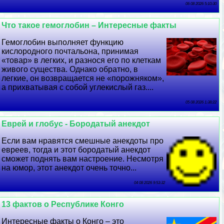
06 08 2026 5:10:30
Что такое гемоглобин – Интересные факты
Гемоглобин выполняет функцию
кислородного почтальона, принимая
«товар» в легких, и разнося его по клеткам
живого существа. Однако обратно, в
легкие, он возвращается не «порожняком»,
а прихватывая с собой углекислый газ....
05 08 2026 1:38:22
Еврей и глобус - Бородатый анекдот
Если вам нравятся смешные анекдоты про
евреев, тогда и этот бородатый анекдот
сможет поднять вам настроение. Несмотря
на юмор, этот анекдот очень точно...
04 08 2026 9:53:32
13 фактов о Республике Конго
Интересные факты о Конго – это