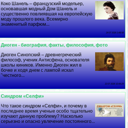
Коко Шанель – французский модельер,
основавшая модный Дом Шанель и
существенно повлиявшая на европейскую
моду прошлого века. Всемирно
знаменитый парфюм...
24 07 2026 3:48:58
Диоген - биография, факты, философия, фото
Диоген Синопский – древнегреческий
философ, ученик Антисфена, основателя
школы киников. Именно Диоген жил в
бочке и ходя днем с лампой искал
"честного...
23 07 2026 10:44:29
Синдром «Селфи»
Что такое синдром «Селфи», и почему в
последнее время ученые особо тщательно
изучают данную проблему? Насколько
серьезно и опасно увлечение постоянного...