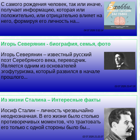
С самого рождения человек, так или иначе,
получает информацию, которая или
положительно, или отрицательно влияет на
него, формируя его личность на...
04 07 2026 5:52:14
Игорь Северянин - биография, семья, фото
Игорь Северянин – известный русский
поэт Серебряного века, переводчик.
Является одним из основателей
эгофутуризма, который развился в начале
прошлого...
03 07 2026 23:47:28
Из жизни Сталина – Интересные факты
Иосиф Сталин – личность чрезвычайно
неоднозначная. В его жизни было столько
противоречивых моментов, что тpaктовать
его только с одной стороны было бы...
02 07 2026 21:22:37