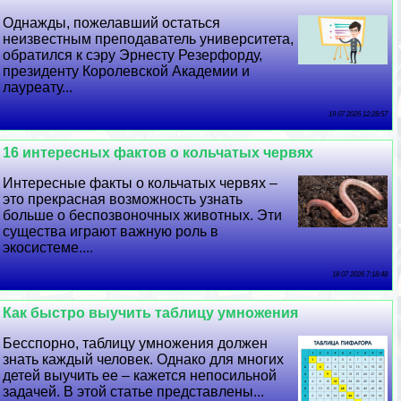
Однажды, пожелавший остаться
неизвестным преподаватель университета,
обратился к сэру Эрнесту Резерфорду,
президенту Королевской Академии и
лауреату...
19 07 2026 12:28:57
16 интересных фактов о кольчатых червях
Интересные факты о кольчатых червях –
это прекрасная возможность узнать
больше о беспозвоночных животных. Эти
существа играют важную роль в
экосистеме....
18 07 2026 7:18:48
Как быстро выучить таблицу умножения
Бесспopно, таблицу умножения должен
знать каждый человек. Однако для многих
детей выучить ее – кажется непосильной
задачей. В этой статье представлены...