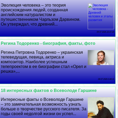
Эволюция человека – это теория
происхождения людей, созданная
английским натуралистом и
путешественником Чарльзом Дарвином.
Он утверждал, что древний...
09 07 2026 22:47:24
Регина Тодоренко - биография, факты, фото
Регина Петровна Тодоренко – украинская
телеведущая, певица, актриса и
композитор. Наиболее успешным
телепроектом в ее биографии стал «Орел и
решка»,...
08 07 2026 0:40:11
18 интересных фактов о Всеволоде Гаршине
Интересные факты о Всеволоде Гаршине
– это замечательная возможность узнать
больше о творчестве русского писателя. За
годы своей недолгой жизни он успел...