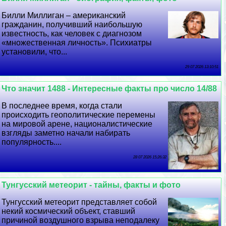
Билли Миллиган – американский
гражданин, получивший наибольшую
известность, как человек с диагнозом
«множественная личность». Психиатры
установили, что...
29 07 2026 13:10:51
Что значит 1488 - Интересные факты про число 14/88
В последнее время, когда стали
происходить геополитические перемены
на мировой арене, националистические
взгляды заметно начали набирать
популярность....
28 07 2026 15:26:32
Тунгусский метеорит - тайны, факты и фото
Тунгусский метеорит представляет собой
некий космический объект, ставший
причиной воздушного взрыва неподалеку