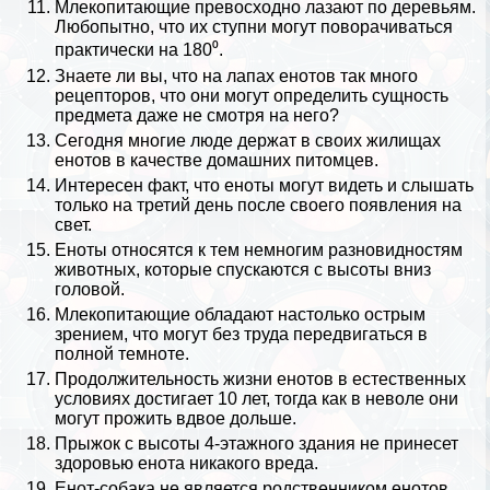
Млекопитающие превосходно лазают по деревьям.
Любопытно, что их ступни могут поворачиваться
пpaктически на 180⁰.
Знаете ли вы, что на лапах енотов так много
рецепторов, что они могут определить сущность
предмета даже не смотря на него?
Сегодня многие люде держат в своих жилищах
енотов в качестве домашних питомцев.
Интересен факт, что еноты могут видеть и слышать
только на третий день после своего появления на
свет.
Еноты относятся к тем немногим разновидностям
животных, которые спускаются с высоты вниз
головой.
Млекопитающие обладают настолько острым
зрением, что могут без труда передвигаться в
полной темноте.
Продолжительность жизни енотов в естественных
условиях достигает 10 лет, тогда как в неволе они
могут прожить вдвое дольше.
Прыжок с высоты 4-этажного здания не принесет
здоровью енота никакого вреда.
Енот-собака не является родственником енотов.