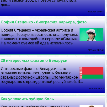
вести весной 2002 г. Потеря супруга стала
для...
25 06 2026 16:46:57
София Стеценко - биография, карьера, фото
София Стеценко – украинская актриса и
певица. Первую известность она получила,
снявшись в комедийном сериале «Сваты».
На момент съемок ей едва исполнилось...
24 06 2026 14:19:46
20 интересных фактов о Беларуси
Интересные факты о Беларуси – это
отличная возможность узнать больше о
странах Восточной Европы. Это унитарное
государство с президентской республикой. В...
23 06 2026 0:52:13
Как успокоить зубную боль