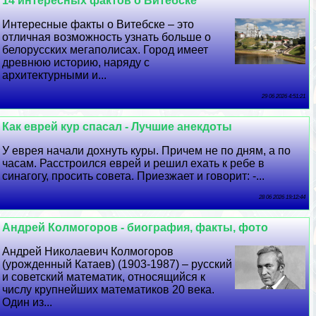
14 интересных фактов о Витебске
Интересные факты о Витебске – это
отличная возможность узнать больше о
белорусских мегаполисах. Город имеет
древнюю историю, наряду с
архитектурными и...
29 06 2026 4:51:21
Как еврей кур спасал - Лучшие анекдоты
У еврея начали дохнуть куры. Причем не по дням, а по
часам. Расстроился еврей и решил ехать к ребе в
синагогу, просить совета. Приезжает и говорит: -...
28 06 2026 19:12:44
Андрей Колмогоров - биография, факты, фото
Андрей Николаевич Колмогоров
(урожденный Катаев) (1903-1987) – русский
и советский математик, относящийся к
числу крупнейших математиков 20 века.
Один из...