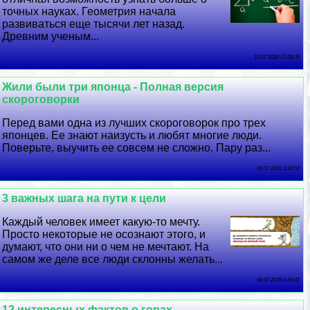
точных науках. Геометрия начала
развиваться еще тысячи лет назад.
Древним ученым...
10 07 2026 17:28:35
Жили были три японца - Полная версия
скороговорки
Перед вами одна из лучших скороговорок про трех
японцев. Ее знают наизусть и любят многие люди.
Поверьте, выучить ее совсем не сложно. Пару раз...
09 07 2026 3:24:52
3 важных шага на пути к цели
Каждый человек имеет какую-то мечту.
Просто некоторые не осознают этого, и
думают, что они ни о чем не мечтают. На
самом же деле все люди склонны желать...
08 07 2026 6:30:42
12 интересных фактов о горах