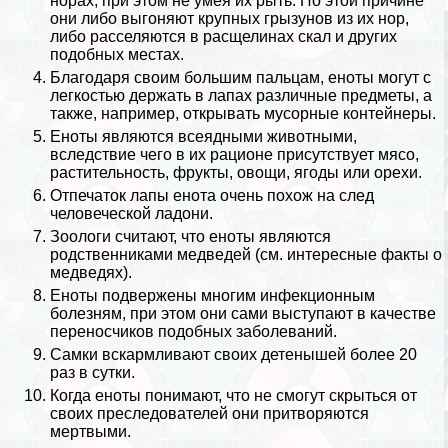
норах, при этом не умея их рыть. По этой причине
они либо выгоняют крупных грызунов из их нор,
либо расселяются в расщелинах скал и других
подобных местах.
Благодаря своим большим пальцам, еноты могут с
легкостью держать в лапах различные предметы, а
также, например, открывать мусорные контейнеры.
Еноты являются всеядными животными,
вследствие чего в их рационе присутствует мясо,
растительность, фрукты, овощи, ягоды или орехи.
Отпечаток лапы енота очень похож на след
человеческой ладони.
Зоологи считают, что еноты являются
родственниками медведей (см.
интересные факты о
медведях
).
Еноты подвержены многим инфекционным
болезням, при этом они сами выступают в качестве
переносчиков подобных заболеваний.
Самки вскармливают своих детенышей более 20
раз в сутки.
Когда еноты понимают, что не смогут скрыться от
своих преследователей они притворяются
мертвыми.