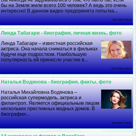
бы на Земле жили всего 100 человек? А ведь это очень
интересно! В данном видео предпринята попытка...
02 07 2026 8:26:32
Линда Табагари - биография, личная жизнь, фото
Линда Табагари – известная российская
актриса. Она начала сниматься в фильмах
будучи еще подростком. Наибольшую
популярность ей принесло участие в...
01 07 2026 22:59:21
Наталья Водянова - биография, факты, фото
Наталья Михайловна Водянова –
российская супермодель, актриса и
филантроп. Является официальным лицом
нескольких престижных модных домов. В
биографии...
30 06 2026 17:34:22