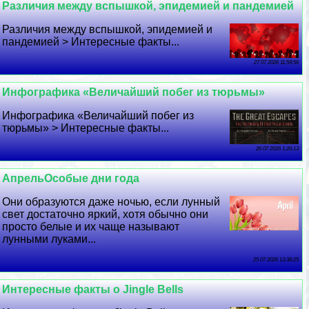
Различия между вспышкой, эпидемией и пандемией
Различия между вспышкой, эпидемией и
пандемией > Интересные факты...
27 07 2026 11:59:56
Инфографика «Величайший побег из тюрьмы»
Инфографика «Величайший побег из
тюрьмы» > Интересные факты...
26 07 2026 1:26:13
АпрельОсобые дни года
Они образуются даже ночью, если лунный
свет достаточно яркий, хотя обычно они
просто белые и их чаще называют
лунными луками...
25 07 2026 13:38:25
Интересные факты о Jingle Bells