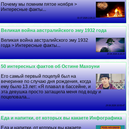
Почему мы помним пятое ноября >
Интересные факты...
01 07 2026 2:26:13
Великая война австралийского эму 1932 года
Великая война австралийского эму 1932
года > Интересные факты...
30 06 2026 8:38:20
50 интересных фактов об Остине Махоуни
Его самый первый поцелуй был на
вечеринке по случаю дня рождения, когда
ему было 13 лет: «Я плавал в бассейне, и
эта дeвyшка просто затащила меня под воду и
поцеловала...
29 06 2026 10:55:47
Еда и напитки, от которых вы какаете Инфографика
Еда и напитки, от которых вы какаете