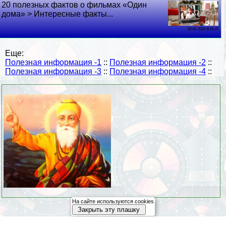
20 полезных фактов о фильмах «Один
дома» > Интересные факты...
18 06 2026 8:26:29
Еще:
Полезная информация -1
::
Полезная информация -2
::
Полезная информация -3
::
Полезная информация -4
::
На сайте используются cookies
Закрыть эту плашку