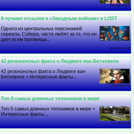
25 07 2026 13:32:47
9 лучших отсылок к «Звездным войнам» в LOST
Одного из центральных персонажей
сериала, Сойера, часто любят за то, что он
дает всем прозвища...
24 07 2026 21:11:32
42 резонансных факта о Людвиге ван Бетховене
42 резонансных факта о Людвиге ван
Бетховене > Интересные факты...
23 07 2026 4:27:51
Топ-5 самых длинных топонимов в мире
Топ-5 самых длинных топонимов в мире >
Интересные факты...
22 07 2026 6:37:44