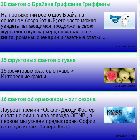
20 фактов о Брайане Гриффине Гриффины
На протяжении всего шоу Брайан в
основном безработный; его часто можно
увидеть пытающимся продолжить свою
журналистскую карьеру, создавая эссе,
книги, романы, сценарии и газетные статьи...
24 06 2026 17:31:44
15 фруктовых фактов о гуаве
15 фруктовых фактов о гуаве >
Интересные факты...
23 06 2026 12:10:29
16 фактов об оранжевом – хит сезона
Лауреат премии «Оскар» Джоди Фостер
сняла не один, а два эпизода OITNB , в
первом мы узнаем предысторию Софии
(которую играет Лаверн Кокс)...
22 06 2026 2:30:41