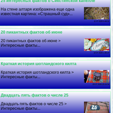
25 интересных фактов о Сикстинской капелле
На стене алтаря изображена еще одна
известная картина: «Страшный суд»...
11 07 2026 6:48:52
20 пикантных фактов об июне
20 пикантных фактов об июне >
Интересные факты...
10 07 2026 1:40:37
Краткая история шотландского килта
Краткая история шотландского килта >
Интересные факты...
09 07 2026 20:16:54
Двадцать пять фактов о числе 25
Двадцать пять фактов о числе 25 >
Интересные факты...