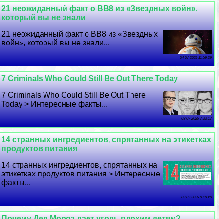
21 неожиданный факт о BB8 из «Звездных войн»,
который вы не знали
21 неожиданный факт о BB8 из «Звездных
войн», который вы не знали...
04 07 2026 11:59:29
7 Criminals Who Could Still Be Out There Today
7 Criminals Who Could Still Be Out There
Today > Интересные факты...
03 07 2026 7:33:17
14 странных ингредиентов, спрятанных на этикетках
продуктов питания
14 странных ингредиентов, спрятанных на
этикетках продуктов питания > Интересные
факты...
02 07 2026 8:10:20
Почему Дед Мороз дает уголь плохим детям?