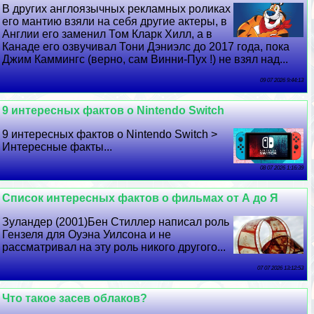
В других англоязычных рекламных роликах
его мантию взяли на себя другие актеры, в
Англии его заменил Том Кларк Хилл, а в
Канаде его озвучивал Тони Дэниэлс до 2017 года, пока
Джим Каммингс (верно, сам Винни-Пух !) не взял над...
09 07 2026 9:44:13
9 интересных фактов о Nintendo Switch
9 интересных фактов о Nintendo Switch >
Интересные факты...
08 07 2026 1:16:39
Список интересных фактов о фильмах от А до Я
Зуландер (2001)Бен Стиллер написал роль
Гензеля для Оуэна Уилсона и не
рассматривал на эту роль никого другого...
07 07 2026 13:12:53
Что такое засев облаков?