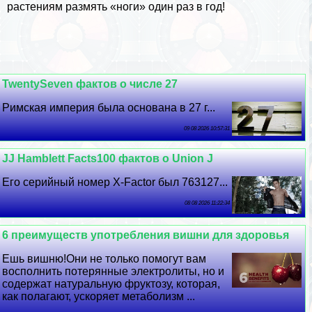
растениям размять «ноги» один раз в год!
TwentySeven фактов о числе 27
Римская империя была основана в 27 г...
09 08 2026 10:57:31
JJ Hamblett Facts100 фактов о Union J
Его серийный номер X-Factor был 763127...
08 08 2026 11:22:34
6 преимуществ употрeбления вишни для здоровья
Ешь вишню!Они не только помогут вам
восполнить потерянные электролиты, но и
содержат натуральную фруктозу, которая,
как полагают, ускоряет метаболизм ...