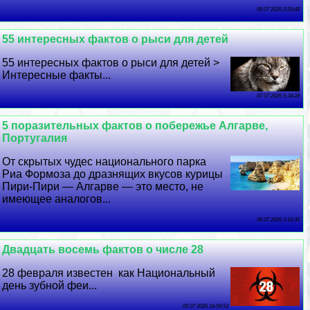
08 07 2026 2:20:48
55 интересных фактов о рыси для детей
55 интересных фактов о рыси для детей >
Интересные факты...
07 07 2026 5:34:28
5 поразительных фактов о побережье Алгарве,
Португалия
От скрытых чудес национального парка
Риа Формоза до дразнящих вкусов курицы
Пири-Пири — Алгарве — это место, не
имеющее аналогов...
06 07 2026 3:18:30
Двадцать восемь фактов о числе 28
28 февраля известен как Национальный
день зубной феи...
05 07 2026 16:59:53