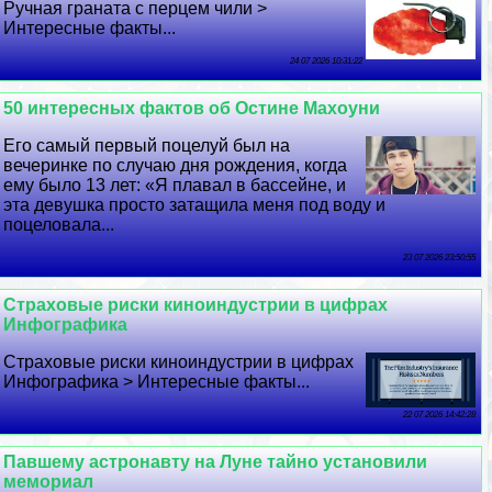
Ручная граната с перцем чили >
Интересные факты...
24 07 2026 10:31:22
50 интересных фактов об Остине Махоуни
Его самый первый поцелуй был на
вечеринке по случаю дня рождения, когда
ему было 13 лет: «Я плавал в бассейне, и
эта дeвyшка просто затащила меня под воду и
поцеловала...
23 07 2026 23:50:55
Страховые риски киноиндустрии в цифрах
Инфографика
Страховые риски киноиндустрии в цифрах
Инфографика > Интересные факты...
22 07 2026 14:42:28
Павшему астронавту на Луне тайно установили
мемориал