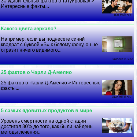
30 удивительных фактов о татуировках >
Интересные факты...
11 07 2026 2:58:21
Какого цвета зеркало?
Например, если вы поднесете синий
квадрат с буквой «Б» к белому фону, он не
отразит ничего видимого...
10 07 2026 21:34:13
25 фактов о Чарли Д-Амелио
25 фактов о Чарли Д-Амелио > Интересные
факты...
09 07 2026 12:56:41
5 самых ядовитых продуктов в мире
Уровень cмepтности на одной стадии
достигал 80% до того, как были найдены
методы лечения...