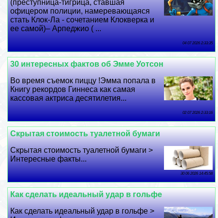
(преступница-тигрица, ставшая
офицером полиции, намеревающаяся
стать Клок-Ла - сочетанием Клокверка и
ее самой)– Арпеджио ( ...
04 07 2026 2:33:35
30 интересных фактов об Эмме Уотсон
Во время съемок пиццу !Эмма попала в
Книгу рекордов Гиннеса как самая
кассовая актриса десятилетия...
02 07 2026 2:33:16
Скрытая стоимость туалетной бумаги
Скрытая стоимость туалетной бумаги >
Интересные факты...
30 06 2026 14:45:58
Как сделать идеальный удар в гольфе
Как сделать идеальный удар в гольфе >