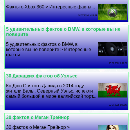
Факты о Xbox 360 > Интересные факты...
26 07 2026 16:11:51
5 удивительных фактов о BMW, в которые вы не
поверите
5 удивительных фактов о BMW, в
которые вы не поверите > Интересные
факты...
25 07 2026 8:49:21
30 Дypaцких фактов об Уэльсе
Ко Дню Святого Давида в 2014 году
жители Балы, Северный Уэльс, испекли
самый большой в мире валлийский торт...
23 07 2026 5:52:29
30 фактов о Меган Трейнор
30 фактов о Меган Трейнор >