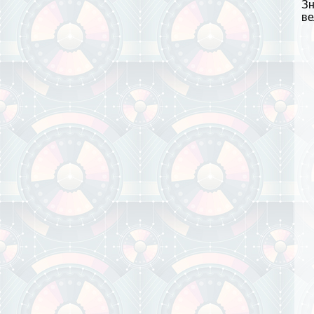
Зн
ве