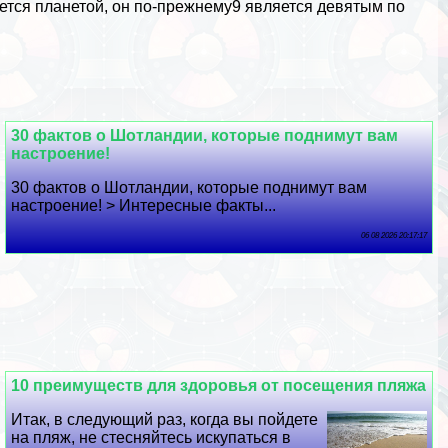
ляется планетой, он по-прежнему9 является девятым по
30 фактов о Шотландии, которые поднимут вам
настроение!
30 фактов о Шотландии, которые поднимут вам
настроение! > Интересные факты...
06 08 2026 20:17:17
10 преимуществ для здоровья от посещения пляжа
Итак, в следующий раз, когда вы пойдете
на пляж, не стесняйтесь искупаться в