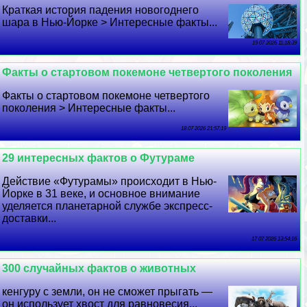
Краткая история падения новогоднего
шара в Нью-Йорке > Интересные факты...
19 07 2026 11:18:39
Факты о стартовом покемоне четвертого поколения
Факты о стартовом покемоне четвертого
поколения > Интересные факты...
18 07 2026 21:57:19
29 интересных фактов о Футураме
Действие «Футурамы» происходит в Нью-
Йорке в 31 веке, и основное внимание
уделяется планетарной службе экспресс-
доставки...
17 07 2026 13:54:16
300 случайных фактов о животных
кенгуру с земли, он не сможет прыгать —
он использует хвост для равновесия...