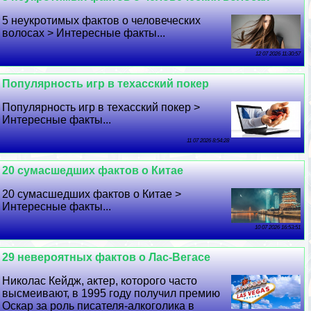
5 неукротимых фактов о человеческих
волосах > Интересные факты...
12 07 2026 11:30:57
Популярность игр в техасский покер
Популярность игр в техасский покер >
Интересные факты...
11 07 2026 8:54:28
20 cyмacшедших фактов о Китае
20 cyмacшедших фактов о Китае >
Интересные факты...
10 07 2026 16:53:51
29 невероятных фактов о Лас-Вегасе
Николас Кейдж, актер, которого часто
высмеивают, в 1995 году получил премию
Оскар за роль писателя-алкоголика в