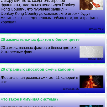
Сигэру Миямото, создатель игровой
франшизы, настолько ненавидел Donkey
Kong Country , что публично заявил: «
Donkey Kong Country доказывает, что игроки будут
мириться с посредственным гeймплеем, хотя графика
хороша»...
04 08 2026 7:32:18
20 замечательных фактов о белом цвете
20 замечательных фактов о белом цвете >
Интересные факты...
03 08 2026 13:35:25
20 странных способов сжечь калории
Жевательная резинка сжигает 11 калорий в
час...
02 08 2026 18:54:48
Что такое иммунная система?