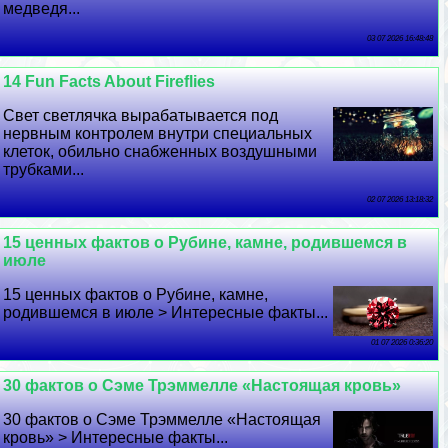
медведя...
03 07 2026 16:48:48
14 Fun Facts About Fireflies
Свет светлячка выpaбатывается под
нервным контролем внутри специальных
клеток, обильно снабженных воздушными
трубками...
02 07 2026 13:18:32
15 ценных фактов о Рубине, камне, родившемся в
июле
15 ценных фактов о Рубине, камне,
родившемся в июле > Интересные факты...
01 07 2026 0:36:20
30 фактов о Сэме Трэммелле «Настоящая кровь»
30 фактов о Сэме Трэммелле «Настоящая
кровь» > Интересные факты...