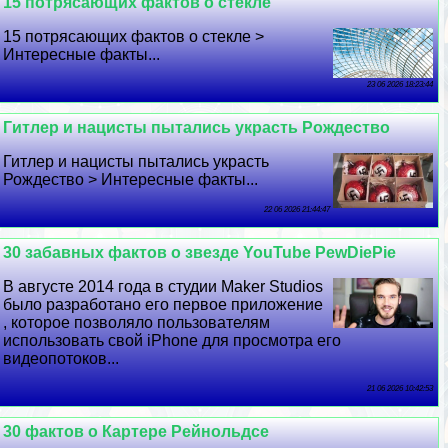
15 потрясающих фактов о стекле
15 потрясающих фактов о стекле >
Интересные факты...
23 06 2026 18:23:44
Гитлер и нацисты пытались украсть Рождество
Гитлер и нацисты пытались украсть
Рождество > Интересные факты...
22 06 2026 21:44:47
30 забавных фактов о звезде YouTube PewDiePie
В августе 2014 года в студии Maker Studios
было разработано его первое приложение
, которое позволяло пользователям
использовать свой iPhone для просмотра его
видеопотоков...
21 06 2026 10:42:53
30 фактов о Картере Рейнольдсе