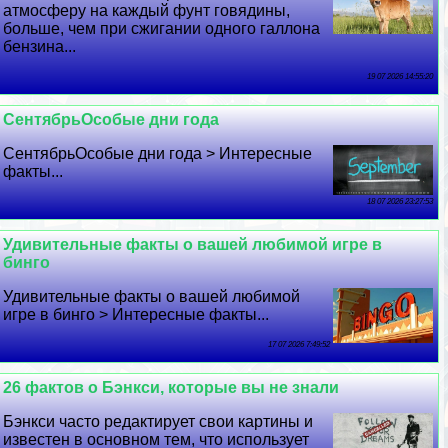
атмосферу на каждый фунт говядины,
больше, чем при сжигании одного галлона
бензина...
19 07 2026 14:55:20
СентябрьОсобые дни года
СентябрьОсобые дни года > Интересные
факты...
18 07 2026 23:27:53
Удивительные факты о вашей любимой игре в
бинго
Удивительные факты о вашей любимой
игре в бинго > Интересные факты...
17 07 2026 7:49:52
26 фактов о Бэнкси, которые вы не знали
Бэнкси часто редактирует свои картины и
известен в основном тем, что использует