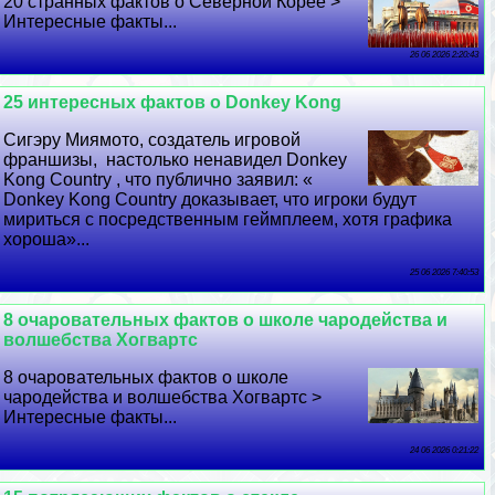
20 странных фактов о Северной Корее >
Интересные факты...
26 06 2026 2:20:43
25 интересных фактов о Donkey Kong
Сигэру Миямото, создатель игровой
франшизы, настолько ненавидел Donkey
Kong Country , что публично заявил: «
Donkey Kong Country доказывает, что игроки будут
мириться с посредственным гeймплеем, хотя графика
хороша»...
25 06 2026 7:40:53
8 очаровательных фактов о школе чародейства и
волшебства Хогвартс
8 очаровательных фактов о школе
чародейства и волшебства Хогвартс >
Интересные факты...
24 06 2026 0:21:22