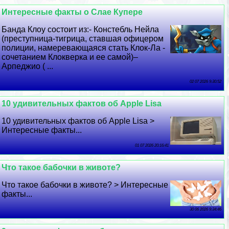
Интересные факты о Слае Купере
Банда Клоу состоит из:- Констeбль Нейла
(преступница-тигрица, ставшая офицером
полиции, намеревающаяся стать Клок-Ла -
сочетанием Клокверка и ее самой)–
Арпеджио ( ...
02 07 2026 9:30:52
10 удивительных фактов об Apple Lisa
10 удивительных фактов об Apple Lisa >
Интересные факты...
01 07 2026 20:16:41
Что такое бабочки в животе?
Что такое бабочки в животе? > Интересные
факты...
30 06 2026 9:34:46