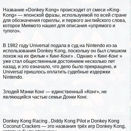
Название «Donkey Kong» происходит от смеси «King-
Kong» — японской фразы, используемой по всей стране
для обозначения гориллы, и первого английского слова,
которое Миямото нашел для описания «упрямого и
тупого».
В 1982 году Universal подала в суд на Nintendo из-за
использования Donkey Kong, поскольку он был слишком
похож на их фильм « Кинг-Конг» . Однако « Кинг-Конг »
уже стал общественным достоянием несколько лет
назад, и это означало, что дело было прекращено, и
Universal пришлось оплатить судебные издержки
Nintendo.
Злодей Мэнки Конг — единственный «Конг», не
являющийся частью семьи Донки Конг.
Donkey Kong Racing , Diddy Kong Pilot и Donkey Kong
Coconut Crackers — это названия трёх игр Donkey Kong,