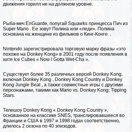
движения горилл не на должном уровне.
Рыба-меч EnGuarde, попугай Squawks
принцесса Пич
из
Super Mario . Ее зовут Полина или «леди». Полина
основана на женщине из фильмов о Кинг-Конге .
Nintendo зарегистрировала торговую марку фразы «это
похоже на Donkey Kong» в 2001 году после появления в
хите Ice Cubes « Now I Gotta Wet-Cha ».
Существует более 35 различных версий Donkey Kong,
включая Donkey Kong , Donkey Kong Country и Donkey
Kong Jungle Beat , а также совместные игры с другими
персонажами, такими как Mario vs. Donkey Kong: Tipping
Stars.
Телешоу Donkey Kong « Donkey Kong Country »,
основанное на классике SNES, трaнcлировавшееся во
Франции и США в 1997 и 1998 годах соответственно,
длилось 2 сезона по 40 эпизодов.