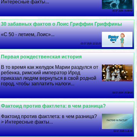
Интересные факты...
06 07 2026 16:58:52
30 забавных фактов о Лоис Гриффин Гриффины
«С 50 - летием, Лоис»...
05 07 2026 12:52:29
Первая рождественская история
В то время как желудок Марии раздулся от
ребенка, римский император Ирод
приказал людям вернуться в свой родной
город, чтобы заплатить налоги...
04 07 2026 15:34:15
Фактоид против фактлета: в чем разница?
Фактоид против фактлета: в чем разница?
> Интересные факты...
03 07 2026 0:36:49