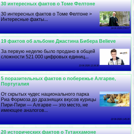
30 интересных фактов о Томе Фелтоне
30 интересных фактов о Томе Фелтоне >
Интересные факты...
24 06 2026 2:59:17
19 фактов об альбоме Джастина Бибера Believe
За первую неделю было продано в общей
сложности 521 000 цифровых единиц...
23 06 2026 12:34:30
5 поразительных фактов о побережье Алгарве,
Португалия
От скрытых чудес национального парка
Риа Формоза до дразнящих вкусов курицы
Пири-Пири — Алгарве — это место, не
имеющее аналогов...
22 06 2026 1:45:39
20 исторических фактов о Тутанхамоне