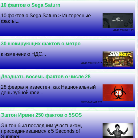
10 фактов о Sega Saturn
10 фактов о Sega Saturn > Интересные
факты...
04 07 2026 20:11:25
30 шокирующих фактов о метро
к изменению НДС...
03 07 2026 19:12:17
Двадцать восемь фактов о числе 28
28 февраля известен как Национальный
день зубной феи...
02 07 2026 22:54:46
Эштон Ирвин 250 фактов о 5SOS
Эштон был последним участником,
присоединившимся к 5 Seconds of
Summer...