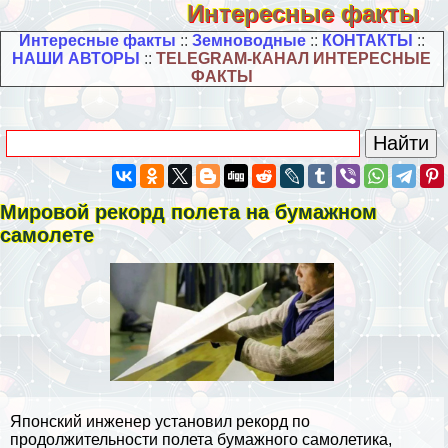
Интересные факты
Интересные факты
::
Земноводные
::
КОНТАКТЫ
::
НАШИ АВТОРЫ
::
TELEGRAM-КАНАЛ ИНТЕРЕСНЫЕ
ФАКТЫ
Мировой рекорд полета на бумажном
самолете
Японский инженер установил рекорд по
продолжительности полета бумажного самолетика,