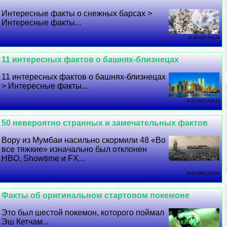
Интересные факты о снежных барсах >
Интересные факты...
01 08 2026 4:41:24
11 интересных фактов о башнях-близнецах
11 интересных фактов о башнях-близнецах
> Интересные факты...
31 07 2026 13:26:10
50 невероятно странных и замечательных фактов
Вору из Мумбаи насильно скормили 48 «Во
все тяжкие» изначально был отклонен
HBO, Showtime и FX...
30 07 2026 13:57:24
Факты об оригинальном стартовом покемоне
Это был шестой покемон, которого поймал
Эш Кетчам...