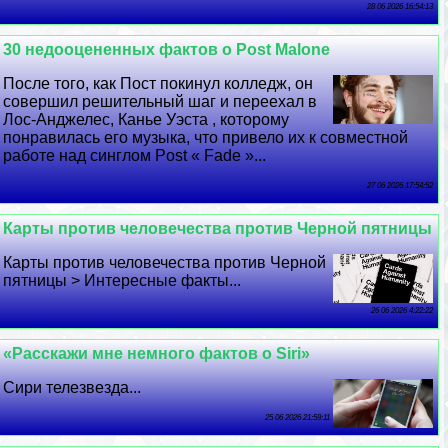
28 06 2026 16:54:13
30 недооцененных фактов о Post Malone
После того, как Пост покинул колледж, он
совершил решительный шаг и переехал в
Лос-Анджелес, Канье Уэста , которому
понравилась его музыка, что привело их к совместной
работе над синглом Post « Fade »...
27 06 2026 17:54:52
Карты против человечества против Черной пятницы
Карты против человечества против Черной
пятницы > Интересные факты...
26 06 2026 4:22:22
«Расскажи мне немного фактов о Siri»
Сири телезвезда...
25 06 2026 21:59:11