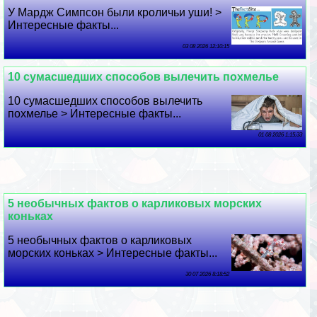
У Мардж Симпсон были кроличьи уши! >
Интересные факты...
03 08 2026 12:10:15
10 cyмacшедших способов вылечить похмелье
10 cyмacшедших способов вылечить
похмелье > Интересные факты...
01 08 2026 1:15:33
5 необычных фактов о карликовых морских
коньках
5 необычных фактов о карликовых
морских коньках > Интересные факты...
30 07 2026 8:18:52