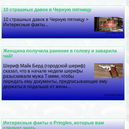
10 страшных давок в Черную пятницу
10 страшных давок в Черную пятницу >
Интересные факты...
16 07 2026 2:46:58
Женщина получила ранение в голову и заварила
чай!
Шериф Майк Берд (городской шериф)
сказал, что в начале недели шерифы
разыскивали мужа Тэмми, чтобы
передать ему документы, предписывающие ему
держаться подальше от жены...
14 07 2026 21:50:22
Интересные факты о Pringles, которые вам
следует знать