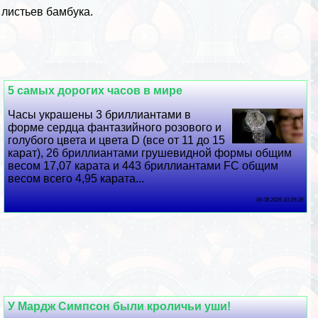
 листьев бамбука.
5 самых дорогих часов в мире
Часы украшены 3 бриллиантами в
форме сердца фантазийного розового и
гoлyбого цвета и цвета D (все от 11 до 15
карат), 26 бриллиантами грушевидной формы общим
весом 17,07 карата и 443 бриллиантами FC общим
весом всего 4,95 карата...
06 08 2026 10:29:39
У Мардж Симпсон были кроличьи уши!