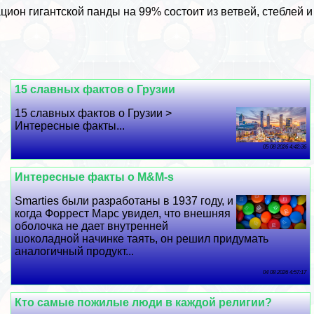
цион гигантской панды на 99% состоит из ветвей, стeблей и
15 славных фактов о Грузии
15 славных фактов о Грузии >
Интересные факты...
05 08 2026 4:42:36
Интересные факты о M&M-s
Smarties были разработаны в 1937 году, и
когда Форрест Марс увидел, что внешняя
оболочка не дает внутренней
шоколадной начинке таять, он решил придумать
аналогичный продукт...
04 08 2026 4:57:17
Кто самые пожилые люди в каждой религии?