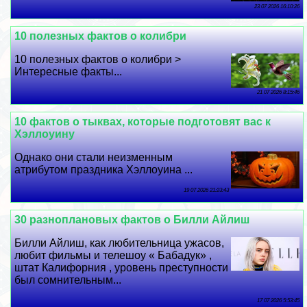
23 07 2026 16:10:26
10 полезных фактов о колибри
10 полезных фактов о колибри >
Интересные факты...
21 07 2026 8:15:46
10 фактов о тыквах, которые подготовят вас к
Хэллоуину
Однако они стали неизменным
атрибутом праздника Хэллоуина ...
19 07 2026 21:23:43
30 разноплановых фактов о Билли Айлиш
Билли Айлиш, как любительница ужасов,
любит фильмы и телешоу « Бабадук» ,
штат Калифорния , уровень преступности
был сомнительным...
17 07 2026 5:53:45