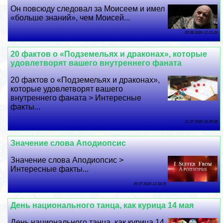
Он повсюду следовал за Моисеем и имел
«больше знаний», чем Моисей...
02 08 2026 12:21:26
20 фактов о «Подземельях и дpaконах», которые
удовлетворят вашего внутреннего фаната
20 фактов о «Подземельях и дpaконах»,
которые удовлетворят вашего
внутреннего фаната > Интересные
факты...
31 07 2026 16:39:58
Значение слова Аподиопсис
Значение слова Аподиопсис >
Интересные факты...
29 07 2026 13:38:35
День национального танца, как курица 14 мая
День национального танца, как курица 14