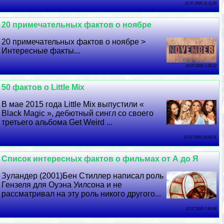
15 07 2026 11:11:29
20 примечательных фактов о ноябре
20 примечательных фактов о ноябре >
Интересные факты...
14 07 2026 1:26:12
50 фактов о Little Mix
В мае 2015 года Little Mix выпустили «
Black Magic », дебютный сингл со своего
третьего альбома Get Weird ...
13 07 2026 18:54:31
Список интересных фактов о фильмах от А до Я
Зуландер (2001)Бен Стиллер написал роль
Гензеля для Оуэна Уилсона и не
рассматривал на эту роль никого другого...
12 07 2026 7:46:58