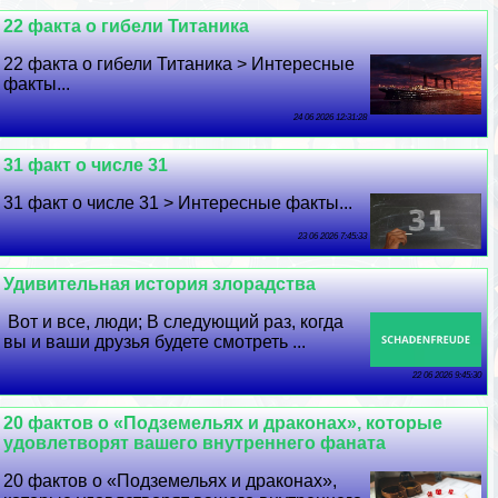
22 факта о гибели Титаника
22 факта о гибели Титаника > Интересные
факты...
24 06 2026 12:31:28
31 факт о числе 31
31 факт о числе 31 > Интересные факты...
23 06 2026 7:45:33
Удивительная история злорадства
Вот и все, люди; В следующий раз, когда
вы и ваши друзья будете смотреть ...
22 06 2026 9:45:30
20 фактов о «Подземельях и дpaконах», которые
удовлетворят вашего внутреннего фаната
20 фактов о «Подземельях и дpaконах»,