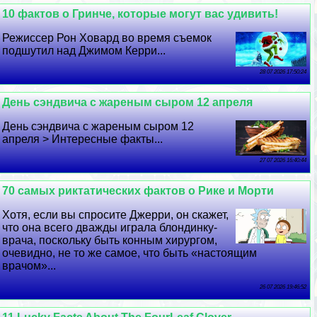
10 фактов о Гринче, которые могут вас удивить!
Режиссер Рон Ховард во время съемок
подшутил над Джимом Керри...
28 07 2026 17:50:24
День сэндвича с жареным сыром 12 апреля
День сэндвича с жареным сыром 12
апреля > Интересные факты...
27 07 2026 16:40:44
70 самых риктатических фактов о Рике и Морти
Хотя, если вы спросите Джерри, он скажет,
что она всего дважды играла блондинку-
врача, поскольку быть конным хирургом,
очевидно, не то же самое, что быть «настоящим
врачом»...
26 07 2026 19:46:52