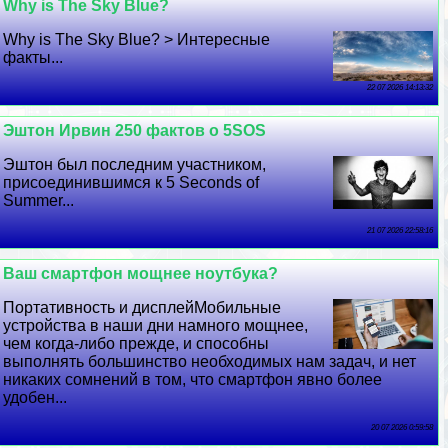
Why is The Sky Blue?
Why is The Sky Blue? > Интересные
факты...
22 07 2026 14:13:32
Эштон Ирвин 250 фактов о 5SOS
Эштон был последним участником,
присоединившимся к 5 Seconds of
Summer...
21 07 2026 22:58:16
Ваш смартфон мощнее ноутбука?
Портативность и дисплейМобильные
устройства в наши дни намного мощнее,
чем когда-либо прежде, и способны
выполнять большинство необходимых нам задач, и нет
никаких сомнений в том, что смартфон явно более
удобен...
20 07 2026 0:59:58