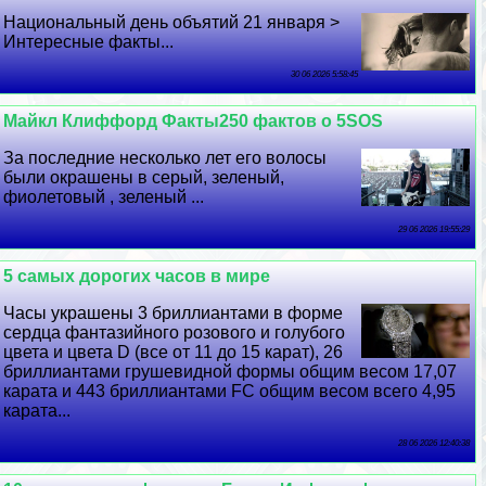
Национальный день объятий 21 января >
Интересные факты...
30 06 2026 5:58:45
Майкл Клиффорд Факты250 фактов о 5SOS
За последние несколько лет его волосы
были окрашены в серый, зеленый,
фиолетовый , зеленый ...
29 06 2026 19:55:29
5 самых дорогих часов в мире
Часы украшены 3 бриллиантами в форме
сердца фантазийного розового и гoлyбого
цвета и цвета D (все от 11 до 15 карат), 26
бриллиантами грушевидной формы общим весом 17,07
карата и 443 бриллиантами FC общим весом всего 4,95
карата...
28 06 2026 12:40:38