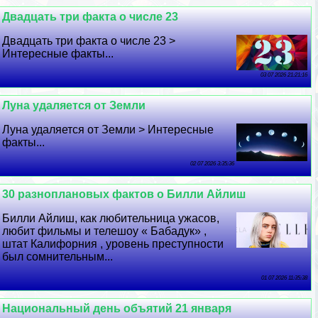
Двадцать три факта о числе 23
Двадцать три факта о числе 23 >
Интересные факты...
03 07 2026 21:21:16
Луна удаляется от Земли
Луна удаляется от Земли > Интересные
факты...
02 07 2026 3:35:36
30 разноплановых фактов о Билли Айлиш
Билли Айлиш, как любительница ужасов,
любит фильмы и телешоу « Бабадук» ,
штат Калифорния , уровень преступности
был сомнительным...
01 07 2026 11:35:38
Национальный день объятий 21 января