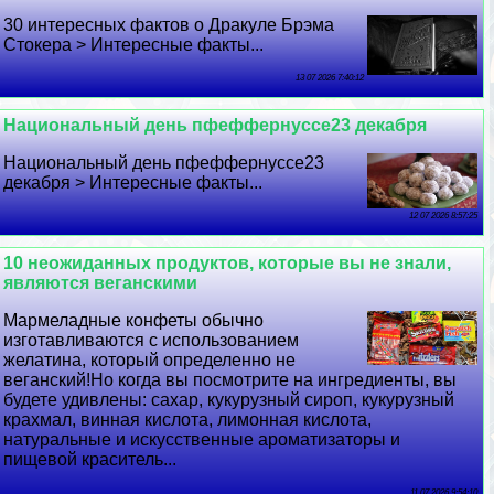
30 интересных фактов о Дpaкуле Брэма
Стокера > Интересные факты...
13 07 2026 7:40:12
Национальный день пфеффернуссе23 декабря
Национальный день пфеффернуссе23
декабря > Интересные факты...
12 07 2026 8:57:25
10 неожиданных продуктов, которые вы не знали,
являются веганскими
Мармеладные конфеты обычно
изготавливаются с использованием
желатина, который определенно не
веганский!Но когда вы посмотрите на ингредиенты, вы
будете удивлены: сахар, кукурузный сироп, кукурузный
крахмал, винная кислота, лимонная кислота,
натуральные и искусственные ароматизаторы и
пищевой краситель...
11 07 2026 9:54:10