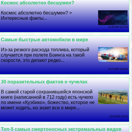
Космос абсолютно бесшумен?
Космос абсолютно бесшумен? >
Интересные факты...
01 08 2026 11:27:53
Самые быстрые автомобили в мире
Из-за резкого расхода топлива, который
случается при полете Боинга на такой
скорости, это делают редко...
31 07 2026 16:18:21
30 поразительных фактов о чучелах
В самой старой сохранившейся японской
книге (написанной в 712 году) есть чучело
по имени «Куэбико», божество, которое не
может ходить, но знает все о мире...
30 07 2026 1:57:12
Топ-5 самых cмepтоносных экстремальных видов