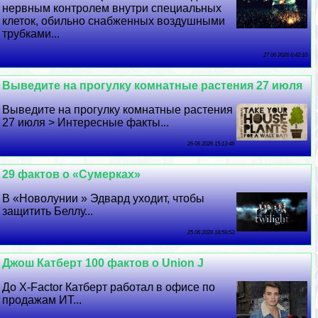
нервным контролем внутри специальных
клеток, обильно снабженных воздушными
трубками...
27 06 2026 6:42:10
Выведите на прогулку комнатные растения 27 июля
Выведите на прогулку комнатные растения
27 июля > Интересные факты...
26 06 2026 15:13:48
29 фактов о «Сумерках»
В «Новолунии » Эдвард уходит, чтобы
защитить Беллу...
25 06 2026 18:59:53
Джош Катберт 100 фактов о Union J
До X-Factor Катберт работал в офисе по
продажам ИТ...