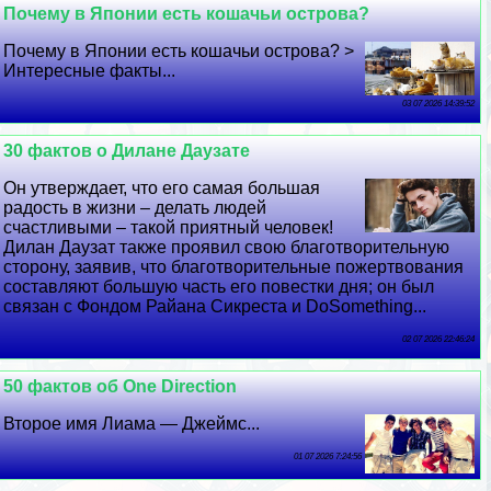
Почему в Японии есть кошачьи острова?
Почему в Японии есть кошачьи острова? >
Интересные факты...
03 07 2026 14:39:52
30 фактов о Дилане Даузате
Он утверждает, что его самая большая
радость в жизни – делать людей
счастливыми – такой приятный человек!
Дилан Даузат также проявил свою благотворительную
сторону, заявив, что благотворительные пожертвования
составляют большую часть его повестки дня; он был
связан с Фондом Райана Сикреста и DoSomething...
02 07 2026 22:46:24
50 фактов об One Direction
Второе имя Лиама — Джеймс...
01 07 2026 7:24:56