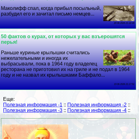
Маколифф спал, когда прибыл посыльный,
разбудил его и зачитал письмо немцев...
20 06 2026 21:32:30
50 фактов о курах, от которых у вас взъерошятся
перья!
Раньше куриные крылышки считались
нежелательными и иногда их
выбрасывали, пока в 1964 году владелец
ресторана не приготовил их на гриле и не подал в 1964
году и не назвал их крылышками Баффало...
19 06 2026 21:17:51
Еще:
Полезная информация -1
::
Полезная информация -2
::
Полезная информация -3
::
Полезная информация -4
::