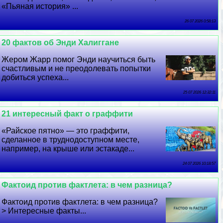
«Пьяная история» ...
26 07 2026 0:58:13
20 фактов об Энди Халиггане
Жером Жарр помог Энди научиться быть
счастливым и не преодолевать попытки
добиться успеха...
25 07 2026 12:32:11
21 интересный факт о граффити
«Райское пятно» — это граффити,
сделанное в труднодоступном месте,
например, на крыше или эстакаде...
24 07 2026 10:18:57
Фактоид против фактлета: в чем разница?
Фактоид против фактлета: в чем разница?
> Интересные факты...