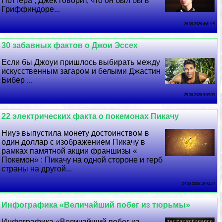
Поттера , Джек говорит, что он был бы в
Гриффиндоре...
26 06 2026 4:41:15
30 забавных фактов о Джои Эссех
Если бы Джоуи пришлось выбирать между
искусственным загаром и белыми Джастин
Бибер ...
25 06 2026 9:39:39
22 электрических факта о покемонах Пикачу
Ниуэ выпустила монету достоинством в
один доллар с изображением Пикачу в
рамках памятной акции франшизы «
Покемон» : Пикачу на одной стороне и герб
страны на другой...
24 06 2026 19:43:14
Инфографика «Величайший побег из тюрьмы»
Инфографика «Величайший побег из