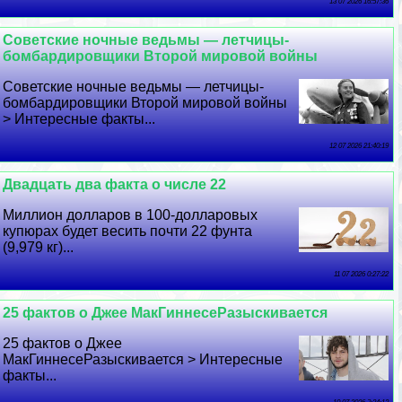
13 07 2026 16:57:36
Советские ночные ведьмы — летчицы-
бомбардировщики Второй мировой войны
Советские ночные ведьмы — летчицы-
бомбардировщики Второй мировой войны
> Интересные факты...
12 07 2026 21:40:19
Двадцать два факта о числе 22
Миллион долларов в 100-долларовых
купюрах будет весить почти 22 фунта
(9,979 кг)...
11 07 2026 0:27:22
25 фактов о Джее МакГиннесеРазыскивается
25 фактов о Джее
МакГиннесеРазыскивается > Интересные
факты...