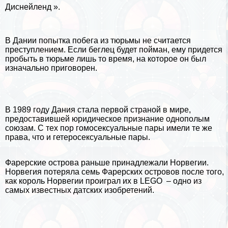
Диснейленд ».
В Дании попытка побега из тюрьмы не считается
преступлением. Если беглец будет пойман, ему придется
пробыть в тюрьме лишь то время, на которое он был
изначально приговорен.
В 1989 году Дания стала первой страной в мире,
предоставившей юридическое признание однополым
союзам. С тех пор гомоceкcуальные пары имели те же
права, что и гетероceкcуальные пары.
Фарерские острова раньше принадлежали Норвегии.
Норвегия потеряла семь Фарерских островов после того,
как король Норвегии проиграл их в
LEGO
– одно из
самых известных датских изобретений.