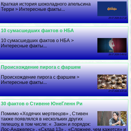
Краткая история шоколадного апельсина
Терри > Интересные факты...
29 07 2026 8:17:32
10 cyмacшедших фактов о НБА
10 cyмacшедших фактов о НБА >
Интересные факты...
28 07 2026 0:49:52
Происхождение пирога с фаршем
Происхождение пирога с фаршем >
Интересные факты...
27 07 2026 4:47:33
30 фактов о Стивене ЮнеГленн Ри
Помимо «Ходячих мертвецов» , Стивен
также появлялся в нескольких других
телешоу, в том числе: « Закон и порядок:
Лос-Анджелес» , «Склад 13» , «Сложнее, чем кажется» и