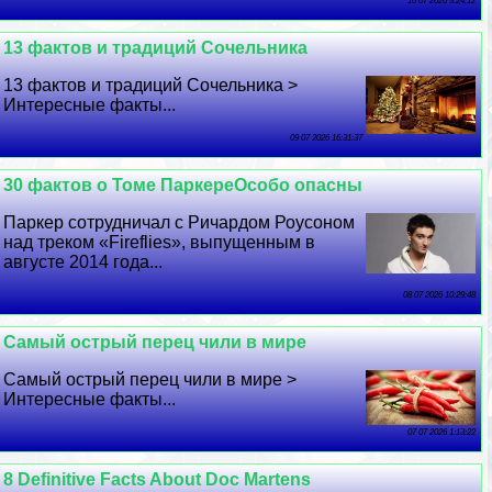
10 07 2026 3:24:12
13 фактов и традиций Сочельника
13 фактов и традиций Сочельника >
Интересные факты...
09 07 2026 16:31:37
30 фактов о Томе ПаркереОсобо опасны
Паркер сотрудничал с Ричардом Роусоном
над треком «Fireflies», выпущенным в
августе 2014 года...
08 07 2026 10:29:48
Самый острый перец чили в мире
Самый острый перец чили в мире >
Интересные факты...
07 07 2026 1:13:22
8 Definitive Facts About Doc Martens