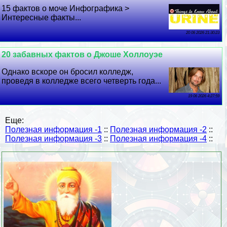
15 фактов о моче Инфографика >
Интересные факты...
20 06 2026 21:30:23
20 забавных фактов о Джоше Холлоуэе
Однако вскоре он бросил колледж,
проведя в колледже всего четверть года...
19 06 2026 4:27:59
Еще:
Полезная информация -1
::
Полезная информация -2
::
Полезная информация -3
::
Полезная информация -4
::