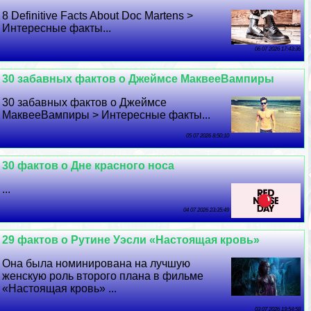
8 Definitive Facts About Doc Martens >
Интересные факты...
06 07 2026 17:43:36
30 забавных фактов о Джеймсе МаквееВампиры
30 забавных фактов о Джеймсе
МаквееВампиры > Интересные факты...
05 07 2026 8:50:10
30 фактов о Дне красного носа
...
04 07 2026 23:35:49
29 фактов о Рутине Уэсли «Настоящая кровь»
Она была номинирована на лучшую
женскую роль второго плана в фильме
«Настоящая кровь» ...
03 07 2026 19:54:58