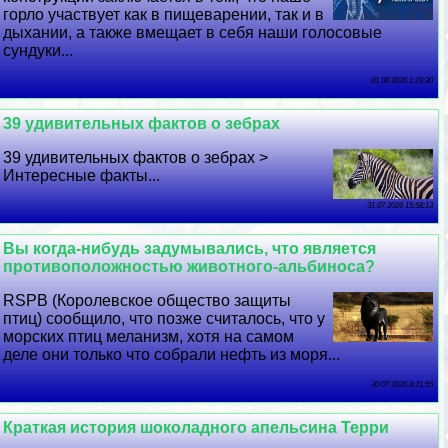
горло участвует как в пищеварении, так и в
дыхании, а также вмещает в себя наши голосовые
сундуки...
01 08 2026 1:29:30
39 удивительных фактов о зебрах
39 удивительных фактов о зебрах >
Интересные факты...
31 07 2026 15:58:13
Вы когда-нибудь задумывались, что является
противоположностью животного-альбиноса?
RSPB (Королевское общество защиты
птиц) сообщило, что позже считалось, что у
морских птиц меланизм, хотя на самом
деле они только что собрали нефть из моря...
30 07 2026 8:21:55
Краткая история шоколадного апельсина Терри