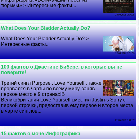
тюрьмы» > Интересные факты...
23 06 2026 2:44:25
What Does Your Bladder Actually Do?
What Does Your Bladder Actually Do? >
Интересные факты...
22 06 2026 6:51:50
100 фактов о Джастине Бибере, в которые вы не
поверите!
Третий сингл Purpose , Love Yourself , также
прорвался в чарты по всему миру, заняв
первое место в 9 странах!В
Великобритании Love Yourself сместил Justin-s Sorry с
первой строчки, предоставив ему первое и второе места
в чарте синглов...
21 06 2026 6:42:39
15 фактов о моче Инфографика