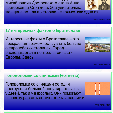
Михайловича Достоевского стала Анна
Григорьевна Сниткина. Эта удивительная
женщина вошла в историю не только, как одна из...
30 07 2026 23:14:28
17 интересных фактов о Братиславе
Интересные факты о Братиславе – это
прекрасная возможность узнать больше
о европейских столицах. Город
располагается в центральной части
Европы. Здесь...
29 07 2026 16:57:34
Головоломки со спичками (+ответы)
Головоломки со спичками сегодня
пользуются большой популярностью, как
у детей, так и у взрослых. Они помогают
человеку развить логическое мышление и...
27 07 2026 1:14:23