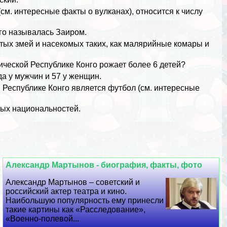
(см.
интересные факты о вулканах
), относится к числу
нго называлась Заиром.
итых
змей
и
насекомых
таких, как малярийные комары и
ической Республике Конго рожает более 6 детей?
да у мужчин и 57 у женщин.
Республике Конго является футбол (см.
интересные
ных национальностей.
Александр Мартынов - биография, факты, фото
Александр Мартынов – советский и
российский актер театра и кино.
Наибольшую популярность ему принесли
такие картины как «Расследование»,
«Военно-полевой...