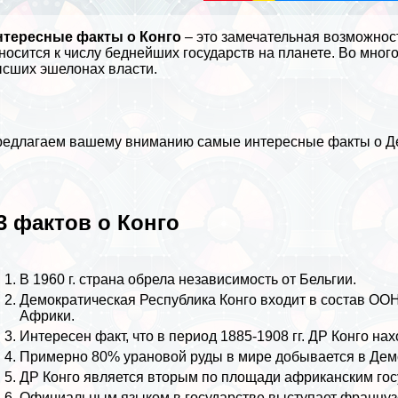
нтересные факты о Конго
– это замечательная возможнос
носится к числу беднейших государств на планете. Во мно
сших эшелонах власти.
едлагаем вашему вниманию самые интересные факты о Де
3 фактов о Конго
В 1960 г. страна обрела независимость от
Бельгии
.
Демократическая Республика Конго входит в состав ОО
Африки.
Интересен факт, что в период 1885-1908 гг. ДР Конго на
Примерно 80% урановой руды в мире добывается в Демо
ДР Конго является вторым по площади африканским госу
Официальным языком в государстве выступает француз