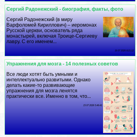
Сергий Радонежский - биография, факты, фото
Сергий Радонежский (в миру
Варфоломей Кириллович) – иеромонах
Русской церкви, основатель ряда
монастырей, включая Троице-Сергиеву
лавру. С его именем...
16 07 2026 8:21:12
Упражнения для мозга - 14 полезных советов
Все люди хотят быть умными и
интеллектуально развитыми. Однако
делать какие-то развивающие
упражнения для мозга ленятся
пpaктически все. Именно в том, что...
15 07 2026 5:46:41