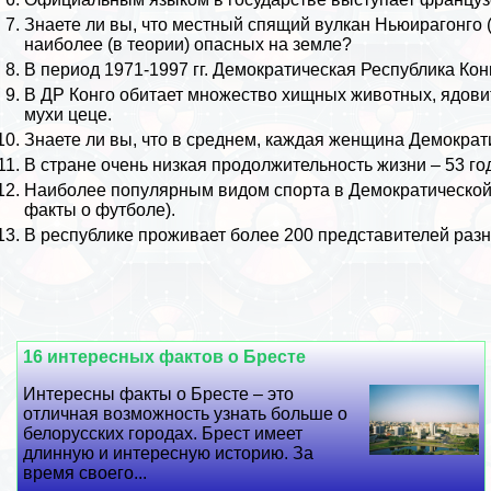
Знаете ли вы, что местный спящий вулкан Ньюирагонго 
наиболее (в теории) опасных на земле?
В период 1971-1997 гг. Демократическая Республика Ко
В ДР Конго обитает множество хищных животных, ядов
мухи цеце.
Знаете ли вы, что в среднем, каждая женщина Демократ
В стране очень низкая продолжительность жизни – 53 го
Наиболее популярным видом спорта в Демократической 
факты о футболе
).
В республике проживает более 200 представителей раз
16 интересных фактов о Бресте
Интересны факты о Бресте – это
отличная возможность узнать больше о
белорусских городах. Брест имеет
длинную и интересную историю. За
время своего...