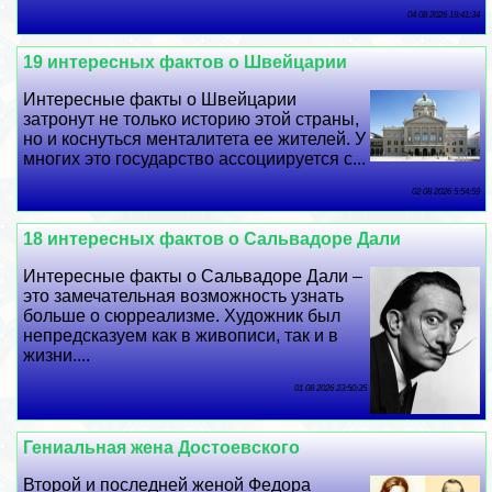
04 08 2026 19:41:34
19 интересных фактов о Швейцарии
Интересные факты о Швейцарии
затронут не только историю этой страны,
но и коснуться менталитета ее жителей. У
многих это государство ассоциируется с...
02 08 2026 5:54:59
18 интересных фактов о Сальвадоре Дали
Интересные факты о Сальвадоре Дали –
это замечательная возможность узнать
больше о сюрреализме. Художник был
непредсказуем как в живописи, так и в
жизни....
01 08 2026 23:50:35
Гениальная жена Достоевского
Второй и последней женой Федора