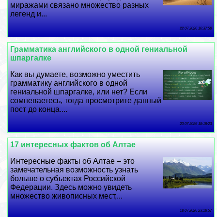
миражами связано множество разных
легенд и...
22 07 2026 10:37:58
Грамматика английского в одной гениальной
шпаргалке
Как вы думаете, возможно уместить
грамматику английского в одной
гениальной шпаргалке, или нет? Если
сомневаетесь, тогда просмотрите данный
пост до конца....
20 07 2026 18:18:23
17 интересных фактов об Алтае
Интересные факты об Алтае – это
замечательная возможность узнать
больше о субъектах Российской
Федерации. Здесь можно увидеть
множество живописных мест,...
18 07 2026 23:18:57