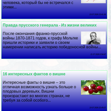
человека, который бы не встречался с
этими...
23 07 2026 23:41:36
Правда прусского генерала - Из жизни великих
После окончания франко-прусской
войны 1870-1871 годов, к графу Мольтке
пришли историки и заявили о своем
намерении написать историю победоносной войны...
21 07 2026 0:54:47
16 интересных фактов о вишне
Интересные факты о вишне – это
отличная возможность узнать больше о
плодовых деревьях. Вишни
произрастают во многих странах, не
требуя за собой особого...
19 07 2026 22:49:27