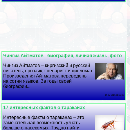
Чингиз Айтматов - биография, личная жизнь, фото
Чингиз Айтматов – киргизский и русский
писатель, прозаик, сценарист и дипломат.
Произведения Айтматова переведены
на сотни языков. За годы своей
биографии...
25 07 2026 11:32:15
17 интересных фактов о таpaканах
Интересные факты о таpaканах – это
замечательная возможность узнать
больше о насекомых. Трудно найти