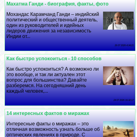
Махатма Ганди - биография, факты, фото
Мохандас Карамчанд Ганди – индийский
политический и общественный деятель,
один из руководителей и идейных
лидеров движения за независимость
Индии от...
26 07 2026 4:34:21
Как быстро успокоиться - 10 способов
Как быстро успокоиться? А возможно ли
это вообще, и так ли актуален этот
вопрос для большинства? Давайте
разберемся. На сегодняшний день
каждый человек,...
24 07 2026 16:32:17
14 интересных фактов о миражах
Интересные факты о миражах – это
отличная возможность узнать больше об
оптических явлениях в природе. С