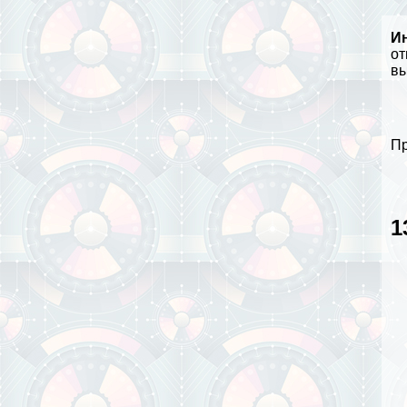
И
от
вы
Пр
1