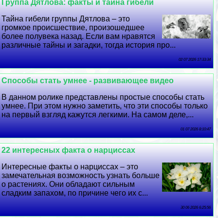
Группа Дятлова: факты и тайна гибели
Тайна гибели группы Дятлова – это
громкое происшествие, произошедшее
более полувека назад. Если вам нравятся
различные тайны и загадки, тогда история про...
02 07 2026 17:33:34
Способы стать умнее - развивающее видео
В данном ролике представлены простые способы стать
умнее. При этом нужно заметить, что эти способы только
на первый взгляд кажутся легкими. На самом деле,...
01 07 2026 8:10:47
22 интересных факта о нарциссах
Интересные факты о нарциссах – это
замечательная возможность узнать больше
о растениях. Они обладают сильным
сладким запахом, по причине чего их с...
30 06 2026 6:25:56