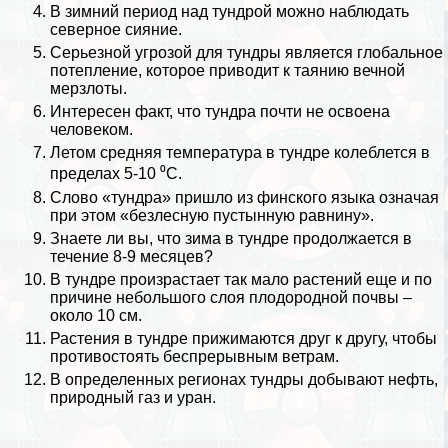
В зимний период над тундрой можно наблюдать
северное сияние
.
Серьезной угрозой для тундры является глобальное
потепление, которое приводит к таянию вечной
мерзлоты.
Интересен факт, что тундра почти не освоена
человеком.
Летом средняя температура в тундре колeблется в
пределах 5-10 ⁰С.
Слово «тундра» пришло из финского языка означая
при этом «безлесную пустынную равнину».
Знаете ли вы, что зима в тундре продолжается в
течение 8-9 месяцев?
В тундре произрастает так мало растений еще и по
причине небольшого слоя плодородной почвы –
около 10 см.
Растения в тундре прижимаются друг к другу, чтобы
противостоять беспрерывным ветрам.
В определенных регионах тундры добывают нефть,
природный газ
и уран.