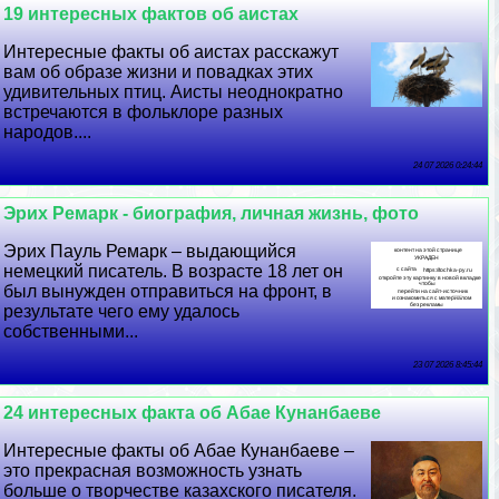
19 интересных фактов об аистах
Интересные факты об аистах расскажут
вам об образе жизни и повадках этих
удивительных птиц. Аисты неоднократно
встречаются в фольклоре разных
народов....
24 07 2026 0:24:44
Эрих Ремарк - биография, личная жизнь, фото
Эрих Пауль Ремарк – выдающийся
немецкий писатель. В возрасте 18 лет он
был вынужден отправиться на фронт, в
результате чего ему удалось
собственными...
23 07 2026 8:45:44
24 интересных факта об Абае Кунанбаеве
Интересные факты об Абае Кунанбаеве –
это прекрасная возможность узнать
больше о творчестве казахского писателя.