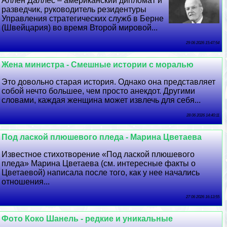
Аллен Даллес – американский дипломат и
разведчик, руководитель резидентуры
Управления стратегических служб в Берне
(Швейцария) во время Второй мировой...
29 06 2026 15:47:54
Жена министра - Смешные истории с моралью
Это довольно старая история. Однако она представляет
собой нечто большее, чем просто анекдот. Другими
словами, каждая женщина может извлечь для себя...
28 06 2026 14:40:11
Под лаской плюшевого пледа - Марина Цветаева
Известное стихотворение «Под лаской плюшевого
пледа» Марина Цветаева (см. интересные факты о
Цветаевой) написала после того, как у нее начались
отношения...
27 06 2026 16:13:55
Фото Коко Шанель - редкие и уникальные