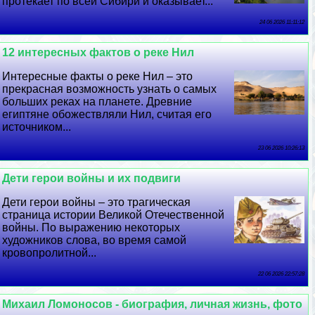
протекает по всей Сибири и оказывает...
24 06 2026 11:11:12
12 интересных фактов о реке Нил
Интересные факты о реке Нил – это
прекрасная возможность узнать о самых
больших реках на планете. Древние
египтяне обожествляли Нил, считая его
источником...
23 06 2026 10:26:13
Дети герои войны и их подвиги
Дети герои войны – это трагическая
страница истории Великой Отечественной
войны. По выражению некоторых
художников слова, во время самой
кровопролитной...
22 06 2026 22:57:28
Михаил Ломоносов - биография, личная жизнь, фото