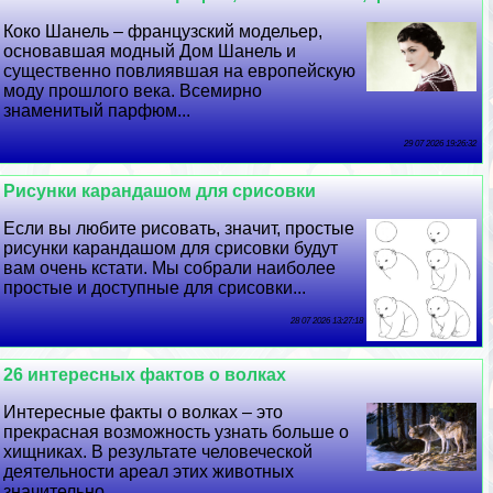
Коко Шанель – французский модельер,
основавшая модный Дом Шанель и
существенно повлиявшая на европейскую
моду прошлого века. Всемирно
знаменитый парфюм...
29 07 2026 19:26:32
Рисунки карандашом для срисовки
Если вы любите рисовать, значит, простые
рисунки карандашом для срисовки будут
вам очень кстати. Мы собрали наиболее
простые и доступные для срисовки...
28 07 2026 13:27:18
26 интересных фактов о волках
Интересные факты о волках – это
прекрасная возможность узнать больше о
хищниках. В результате человеческой
деятельности ареал этих животных
значительно...