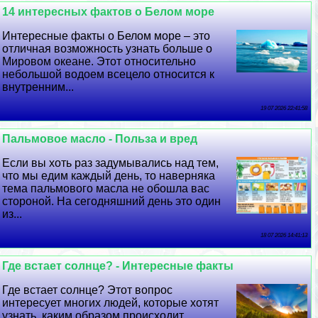
14 интересных фактов о Белом море
Интересные факты о Белом море – это
отличная возможность узнать больше о
Мировом океане. Этот относительно
небольшой водоем всецело относится к
внутренним...
19 07 2026 22:41:58
Пальмовое масло - Польза и вред
Если вы хоть раз задумывались над тем,
что мы едим каждый день, то наверняка
тема пальмового масла не обошла вас
стороной. На сегодняшний день это один
из...
18 07 2026 14:41:13
Где встает солнце? - Интересные факты
Где встает солнце? Этот вопрос
интересует многих людей, которые хотят
узнать, каким образом происходит