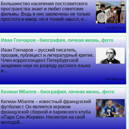
Большинство населения постсоветского
прострaнcтва знает и любит советские
фильмы. Ведь в них заключены не только
простота и юмор, но и тонкий смысл, и...
09 07 2026 23:16:41
Иван Гончаров - биография, личная жизнь, фото
Иван Гончаров – русский писатель,
прозаик, публицист и литературный критик.
Члeн-корреспондент Петербургской
академии наук по разряду русского языка
и...
08 07 2026 12:27:25
Килиан Мбаппе - биография, личная жизнь, фото
Килиан Мбаппе – известный французский
футболист. Он является игроком
французской сборной и парижского клуба
«Пари Сен-Жермен. Несмотря на свой
молодой...