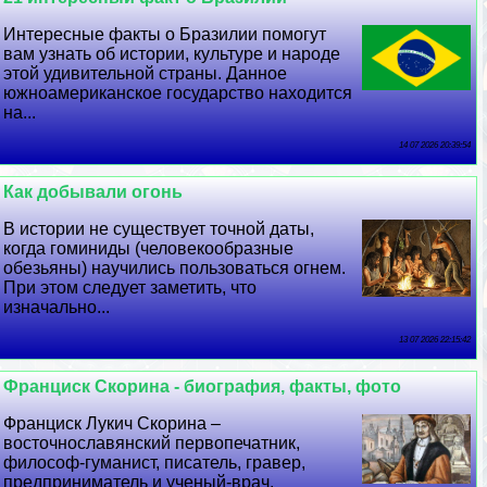
Интересные факты о Бразилии помогут
вам узнать об истории, культуре и народе
этой удивительной страны. Данное
южноамериканское государство находится
на...
14 07 2026 20:39:54
Как добывали огонь
В истории не существует точной даты,
когда гоминиды (человекообразные
обезьяны) научились пользоваться огнем.
При этом следует заметить, что
изначально...
13 07 2026 22:15:42
Франциск Скорина - биография, факты, фото
Франциск Лукич Скорина –
восточнославянский первопечатник,
философ-гуманист, писатель, гравер,
предприниматель и ученый-врач.