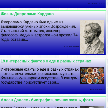
02 07 2026 12:56:35
Жизнь Джероламо Кардано
Джероламо Кардано был одним из
выдающихся ученых эпохи Возрождения.
Итальянский математик, инженер,
философ, медик и астролог - он прожил 74
года, оставив...
01 07 2026 12:58:47
19 интересных фактов о еде в разных странах
Интересные факты о еде в разных странах
– это замечательная возможность узнать
больше о кулинарном искусстве. В каждом
государстве присутствует своя...
30 06 2026 4:37:33
Аллен Даллес - биография, личная жизнь, фото