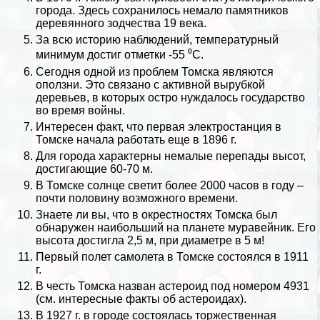
города. Здесь сохранилось немало памятников
деревянного зодчества 19 века.
За всю историю наблюдений, температурный
минимум достиг отметки -55 ⁰С.
Сегодня одной из проблем Томска являются
оползни. Это связано с активной вырубкой
деревьев, в которых остро нуждалось государство
во время войны.
Интересен факт, что первая электростанция в
Томске начала работать еще в 1896 г.
Для города хаpaктерны немалые перепады высот,
достигающие 60-70 м.
В Томске солнце светит более 2000 часов в году –
почти половину возможного времени.
Знаете ли вы, что в окрестностях Томска был
обнаружен наибольший на планете муравейник. Его
высота достигла 2,5 м, при диаметре в 5 м!
Первый полет самолета в Томске состоялся в 1911
г.
В честь Томска назван астероид под номером 4931
(см.
интересные факты об астероидах
).
В 1927 г. в городе состоялась торжественная