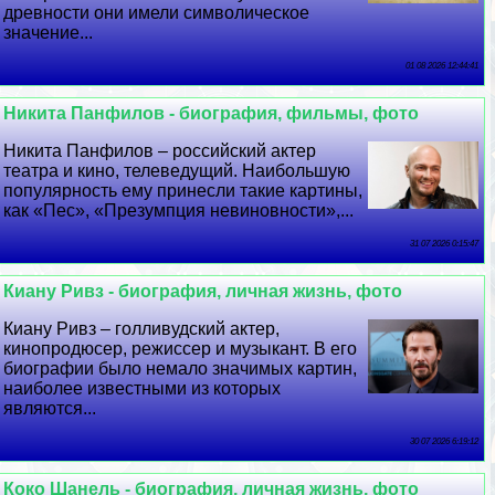
древности они имели символическое
значение...
01 08 2026 12:44:41
Никита Панфилов - биография, фильмы, фото
Никита Панфилов – российский актер
театра и кино, телеведущий. Наибольшую
популярность ему принесли такие картины,
как «Пес», «Презумпция невиновности»,...
31 07 2026 0:15:47
Киану Ривз - биография, личная жизнь, фото
Киану Ривз – голливудский актер,
кинопродюсер, режиссер и музыкант. В его
биографии было немало значимых картин,
наиболее известными из которых
являются...
30 07 2026 6:19:12
Коко Шанель - биография, личная жизнь, фото