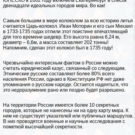
ЮНЕСКО в 2002 году включила
Екатеринбург
в список
двенадцати идеальных городов мира. Во как!
Самым большим в мире колоколом за всю историю литья
считается Царь-колокол. Иван Моторин и его сын Михаил
в 1733-1735 годах отлили этот поистине впечатляющий
для того времени шедевр. Его высота равна 6,24 м,
диаметр – 6,6м, а масса составляет 202 тонны!
Напомним, сделан этот колокол был в 1735 году!
Чрезвычайно интересным фактом о России можно
считать юридический казус, связанный со следующим.
Этнические русские составляют более 80% всего
населения России, однако в Конституции РФ нет даже
упоминания о русском народе. Остается надеяться, что
это недоразумение рано или поздно будет разрешено.
На территории России имеется более 10 секретных
городов, которые не нанесены ни на одну карту мира. К
ним не существует указателей или публичных маршрутов.
В них проводятся военные и научные исследования с
пометкой высочайшей секретности.