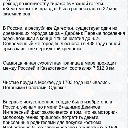
рекорд по количеству тиража бумажной газеты.
«Комсомольская правда» была распечатана в 22 млн.
экземпляров.
В России, в республике Дагестан, существует один из
древнейших городов мира – Дербент. Первые поселения
здесь возникли в конце 4 тысячелетия до н. э.
Современный же город был основан в 438 году нашей
эры в качестве персидской крепости.
Самая длинная сухопутная граница в мире проходит
между Россией и Казахстаном, составляя 7 512,8 км.
Чистые пруды в Москве, до 1703 года назывались
Погаными болотами. Однако!
Впервые искусственное сердце было изобретено в
России, ученым по имени Владимир Демихов.
Интересный факт заключается в том, что на моторчик
молодому гению пришлось потратить деньги,
присланные родителями для покупки костюма.
Изобретение было апробировано на животных в 1936