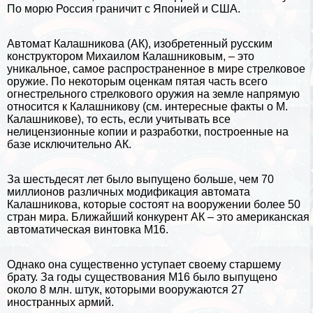
По морю Россия граничит с Японией и
США
.
Автомат Калашникова (АК), изобретенный русским
конструктором Михаилом Калашниковым, – это
уникальное, самое распространенное в мире стрелковое
оружие. По некоторым оценкам пятая часть всего
огнестрельного стрелкового оружия на земле напрямую
относится к Калашникову (см.
интересные факты о М.
Калашникове
), то есть, если учитывать все
нелицензионные копии и разработки, построенные на
базе исключительно АК.
За шестьдесят лет было выпущено больше, чем 70
миллионов различных модификация автомата
Калашникова, которые состоят на вооружении более 50
стран мира
. Ближайший конкурент АК – это американская
автоматическая винтовка М16.
Однако она существенно уступает своему старшему
брату. За годы существования М16 было выпущено
около 8 млн. штук, которыми вооружаются 27
иностранных армий.