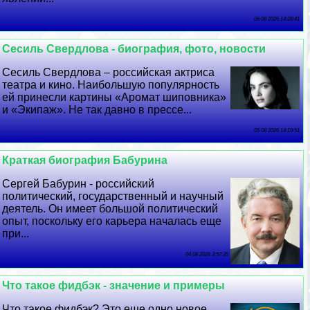
06 08 2026 14:28:41
Сесиль Свердлова - биография, фото, новости
Сесиль Свердлова – российская актриса
театра и кино. Наибольшую популярность
ей принесли картины «Аромат шиповника»
и «Экипаж». Не так давно в прессе...
05 08 2026 14:19:51
Краткая биография Бабурина
Сергeй Бабурин - российский
политический, государственный и научный
деятель. Он имеет большой политический
опыт, поскольку его карьера началась еще
при...
04 08 2026 3:57:35
Что такое фидбэк - значение и примеры
Что такое фидбэк? Это еще одно новое