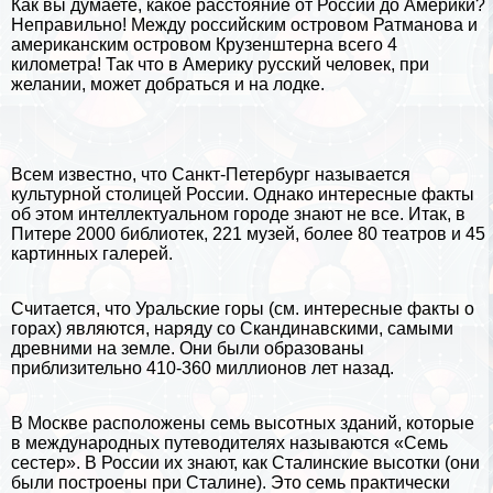
Как вы думаете, какое расстояние от России до Америки?
Неправильно! Между российским островом Ратманова и
американским островом Крузенштерна всего 4
километра! Так что в Америку русский человек, при
желании, может добраться и на лодке.
Всем известно, что Санкт-Петербург называется
культурной столицей России. Однако интересные факты
об этом интеллектуальном городе знают не все. Итак, в
Питере 2000 библиотек, 221 музей, более 80 театров и 45
картинных галерей.
Считается, что
Уральские горы
(см.
интересные факты о
горах
) являются, наряду со Скандинавскими, самыми
древними на земле. Они были образованы
приблизительно 410-360 миллионов лет назад.
В Москве расположены семь высотных зданий, которые
в международных путеводителях называются «Семь
сестер». В России их знают, как Сталинские высотки (они
были построены при
Сталине
). Это семь пpaктически