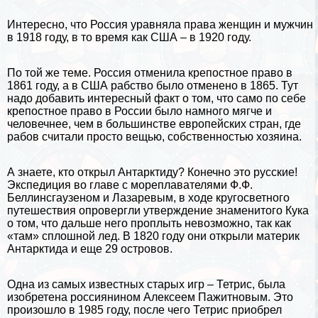
Интересно, что Россия уравняла права женщин и мужчин
в 1918 году, в то время как США – в 1920 году.
По той же теме. Россия отменила крепостное право в
1861 году, а в США рабство было отменено в 1865. Тут
надо добавить интересный факт о том, что само по себе
крепостное право в России было намного мягче и
человечнее, чем в большинстве европейских стран, где
рабов считали просто вещью, собственностью хозяина.
А знаете, кто открыл
Антарктиду
? Конечно это русские!
Экспедиция во главе с мореплавателями Ф.Ф.
Беллинсгаузеном и Лазаревым, в ходе кругосветного
путешествия опровергли утверждение знаменитого Кука
о том, что дальше него проплыть невозможно, так как
«там» сплошной лед. В 1820 году они открыли материк
Антарктида и еще 29 островов.
Одна из самых известных старых игр – Тетрис, была
изобретена россиянином Алексеем Пажитновым. Это
произошло в 1985 году, после чего Тетрис приобрел