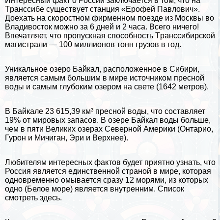
Интересный факт о России заключается в том, что на
Tрaнcсибе существует станция «Ерофей Павлович».
Доехать на скоростном фирменном поезде из
Москвы
во
Владивосток можно за 6 дней и 2 часа. Всего ничего!
Впечатляет, что пропускная способность Tрaнcсибирской
магистрали — 100 миллионов тонн грузов в год.
Уникальное
озеро Байкал
, расположенное в Сибири,
является самым большим в мире источником пресной
воды и самым глубоким озером на свете (1642 метров).
В Байкале 23 615,39 км³ пресной воды, что составляет
19% от мировых запасов. В озере Байкал воды больше,
чем в пяти Великих озерах Северной Америки (Онтарио,
Гурон и Мичиган, Эри и Верхнее).
Любителям интересных фактов будет приятно узнать, что
Россия является единственной страной в мире, которая
одновременно омывается сразу 12 морями, из которых
одно (
Белое море
) является внутренним.
Список
смотреть здесь
.