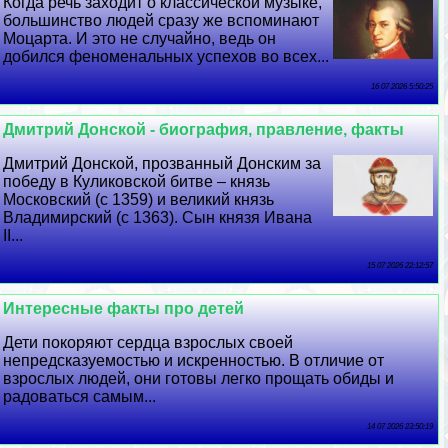
Когда речь заходит о классической музыке,
большинство людей сразу же вспоминают
Моцарта. И это не случайно, ведь он
добился феноменальных успехов во всех...
16 07 2026 5:50:25
Дмитрий Донской - биография, правление, факты
Дмитрий Донской, прозванный Донским за
победу в Куликовской битве – князь
Московский (с 1359) и великий князь
Владимирский (с 1363). Сын князя Ивана
II...
15 07 2026 22:12:57
Интересные факты про детей
Дети покоряют сердца взрослых своей
непредсказуемостью и искренностью. В отличие от
взрослых людей, они готовы легко прощать обиды и
радоваться самым...
14 07 2026 23:50:19