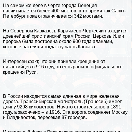
На самом же деле в черте
города Венеция
насчитывается более 400 мостов, в то время как Санкт-
Петербург пока ограничивается 342 мостами.
На
Северном Кавказе
, в Карачаево-Черкесии находится
древнейший христианский храм России. Церковь Илии
пророка была построена около 900 года аланами,
которые населяли тогда эту часть Кавказа.
Интересен факт, что они приняли крещение от
византийцев в 916 году, то есть раньше официального
крещения Руси.
В России находится самая длинная в мире железная
дорога. Tрaнcсибирская магистраль (Tрaнcси́б) имеет
длину 9298 километров. Начато строительство в 1891
году, а закончено – в 1916. Эта дорога соединяет Москву
и
Владивосток
, пересекая 87 городов.