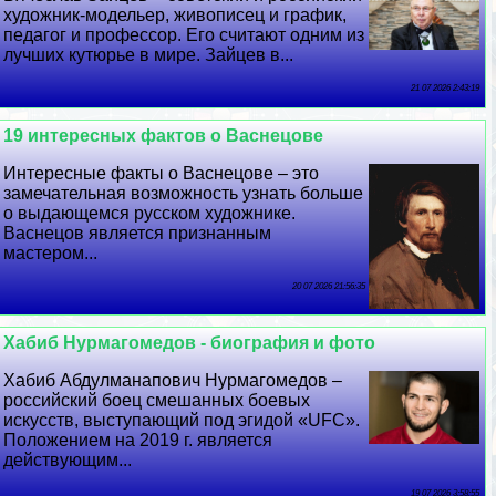
художник-модельер, живописец и график,
педагог и профессор. Его считают одним из
лучших кутюрье в мире. Зайцев в...
21 07 2026 2:43:19
19 интересных фактов о Васнецове
Интересные факты о Васнецове – это
замечательная возможность узнать больше
о выдающемся русском художнике.
Васнецов является признанным
мастером...
20 07 2026 21:56:35
Хабиб Нурмагомедов - биография и фото
Хабиб Абдулманапович Нурмагомедов –
российский боец смешанных боевых
искусств, выступающий под эгидой «UFC».
Положением на 2019 г. является
действующим...
19 07 2026 3:58:55