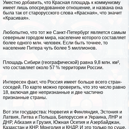
Уместно добавить, что
Красная площадь
к коммунизму
имеет лишь опосредованное отношение, и названа она
была так от старорусского слова «Красная», что значит
«Красивая».
Любопытно, что тот же Санкт-Петербург является самым
северным городом мира, население которого составляет
более одного млн. человек. Если быть точнее, то
население Питера чуть более 5 миллионов.
Площадь Сибири (географической) равна 9,8 млн. км²,
что составляет около 57 % территории России.
Интересен факт, что Россия имеет больше всего стран-
соседей. По карте можно проверить, что это число равно
18, включая две непризнанные и две частично
признанные страны.
Вот эти государства:
Норвегия
и
Финляндия
,
Эстония
и
Латвия
,
Литва
и
Польша
,
Белоруссия
и
Украина
, ЛНР и
ДНР,
Абхазия
и
Грузия
, Южная Осетия и
Азербайджан
,
Казахстан
и КНР,
Монголия
и
КНДР
. И это только по суше.