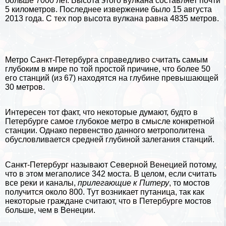
больше 7000 лет. Высота этого
вулкана
составляет почти
5 километров. Последнее извержение было 15 августа
2013 года. С тех пор высота вулкана равна 4835 метров.
Метро Санкт-Петербурга справедливо считать самым
глубоким в мире по той простой причине, что более 50
его станций (из 67) находятся на глубине превышающей
30 метров.
Интересен тот факт, что некоторые думают, будто в
Петербурге самое глубокое метро в смысле конкретной
станции. Однако первенство данного метрополитена
обусловливается средней глубиной залегания станций.
Санкт-Петербург называют Северной Венецией потому,
что в этом мегаполисе 342 моста. В целом, если считать
все реки и каналы,
прилегающие к Питеру
, то мостов
получится около 800. Тут возникает пyтaница, так как
некоторые граждане считают, что в Петербурге мостов
больше, чем в Венеции.