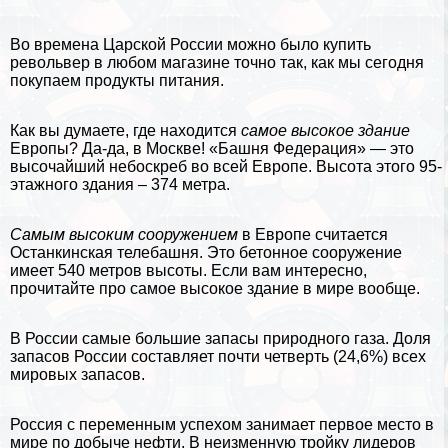
Во времена Царской России можно было купить
револьвер в любом магазине точно так, как мы сегодня
покупаем продукты питания.
Как вы думаете, где находится
самое высокое здание
Европы? Да-да, в Москве! «Башня Федерация» — это
высочайший небоскреб во всей Европе. Высота этого 95-
этажного здания – 374 метра.
Самым высоким сооружением
в Европе считается
Останкинская телeбашня. Это бетонное сооружение
имеет 540 метров высоты. Если вам интересно,
прочитайте про
самое высокое здание в мире
вообще.
В России самые большие запасы природного газа. Доля
запасов России составляет почти четверть (24,6%) всех
мировых запасов.
Россия с переменным успехом занимает первое место в
мире по добыче нефти. В неизменную тройку лидеров