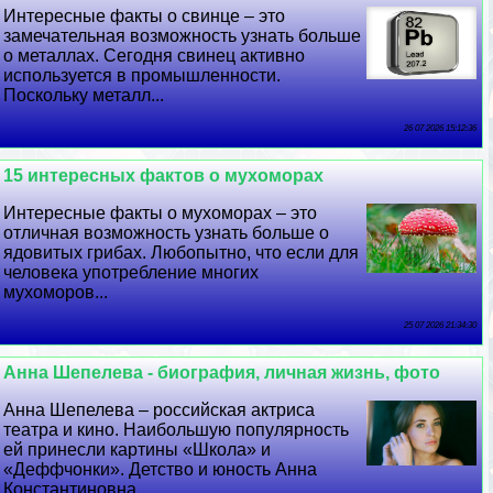
Интересные факты о свинце – это
замечательная возможность узнать больше
о металлах. Сегодня свинец активно
используется в промышленности.
Поскольку металл...
26 07 2026 15:12:36
15 интересных фактов о мухоморах
Интересные факты о мухоморах – это
отличная возможность узнать больше о
ядовитых грибах. Любопытно, что если для
человека употрeбление многих
мухоморов...
25 07 2026 21:34:30
Анна Шепелева - биография, личная жизнь, фото
Анна Шепелева – российская актриса
театра и кино. Наибольшую популярность
ей принесли картины «Школа» и
«Деффчонки». Детство и юность Анна
Константиновна...