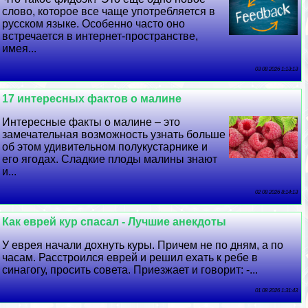
слово, которое все чаще употрeбляется в
русском языке. Особенно часто оно
встречается в интернет-прострaнcтве,
имея...
03 08 2026 1:13:13
17 интересных фактов о малине
Интересные факты о малине – это
замечательная возможность узнать больше
об этом удивительном полукустарнике и
его ягодах. Сладкие плоды малины знают
и...
02 08 2026 8:14:13
Как еврей кур спасал - Лучшие анекдоты
У еврея начали дохнуть куры. Причем не по дням, а по
часам. Расстроился еврей и решил ехать к ребе в
синагогу, просить совета. Приезжает и говорит: -...
01 08 2026 1:31:43