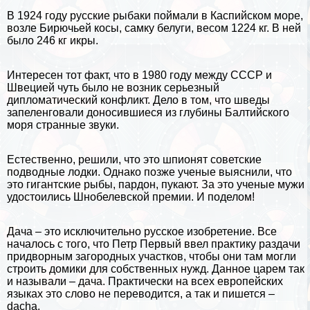
В 1924 году русские рыбаки поймали в
Каспийском море
,
возле Бирючьей косы, самку белуги, весом 1224 кг. В ней
было 246 кг икры.
Интересен тот факт, что в 1980 году между СССР и
Швецией
чуть было не возник серьезный
дипломатический конфликт. Дело в том, что шведы
запеленговали доносившиеся из глубины
Балтийского
моря
странные звуки.
Естественно, решили, что это шпионят советские
подводные лодки. Однако позже ученые выяснили, что
это гигантские рыбы, пардон, пукают. За это ученые мужи
удостоились Шнобелевской премии. И поделом!
Дача – это исключительно русское изобретение. Все
началось с того, что Петр Первый ввел пpaктику раздачи
придворным загородных участков, чтобы они там могли
строить домики для собственных нужд. Данное царем так
и называли – дача. Пpaктически на всех европейских
языках это слово не переводится, а так и пишется –
dacha.