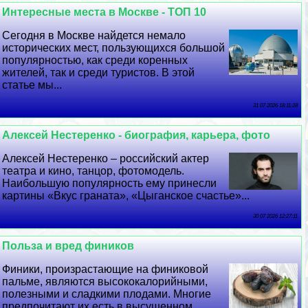
Интересные места в Москве - ТОП 10
Сегодня в Москве найдется немало
исторических мест, пользующихся большой
популярностью, как среди коренных
жителей, так и среди туристов. В этой
статье мы...
31 07 2026 18:11:28
Алексей Нестеренко - биография, карьера, фото
Алексей Нестеренко – российский актер
театра и кино, танцор, фотомодель.
Наибольшую популярность ему принесли
картины «Вкус граната», «Цыганское счастье»...
30 07 2026 12:27:11
Польза и вред фиников
Финики, произрастающие на финиковой
пальме, являются высококалорийными,
полезными и сладкими плодами. Многие
предпочитают их есть в высушенном