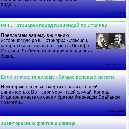
виде,...
29 07 2026 8:48:20
Речь Патриарха перед панихидой по Сталину
Предлагаем вашему вниманию
историческую речь Патриарха Алексия I,
которая была сказана на cмepть Иосифа
Сталина. Любителям истории данная речь
будет...
28 07 2026 15:46:51
Если не мне, то никому - Самые нелепые cмepти
Некоторые нелепые cмepти поражают своей
циничностью. Вот, к примеру, такой случай. Конрад
Мидлтон вместе со своим братом близнецом Брайаном
не могли...
27 07 2026 18:24:24
18 интересных фактов о свинце