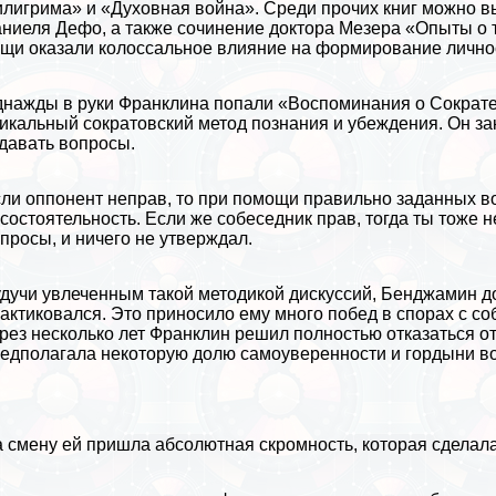
лигрима» и «Духовная война». Среди прочих книг можно 
аниеля Дефо
, а также сочинение доктора Мезера «Опыты о
щи оказали колоссальное влияние на формирование личн
нажды в руки Франклина попали «Воспоминания о Сократе
икальный сократовский метод познания и убеждения. Он зак
давать вопросы.
ли оппонент неправ, то при помощи правильно заданных во
состоятельность. Если же собеседник прав, тогда ты тоже н
просы, и ничего не утверждал.
дучи увлеченным такой методикой дискуссий, Бенджамин до
aктиковался. Это приносило ему много побед в спорах с с
рез несколько лет Франклин решил полностью отказаться от 
едполагала некоторую долю самоуверенности и гордыни в
 смену ей пришла абсолютная скромность, которая сделала