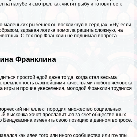
а палубе и смотрел, как чистят рыбу и готовят ее к
о маленьких рыбешек он воскликнул в сердцах: «Ну, если
м образом, здравая
логика
помогла решить сложную, на
животных. С тех пор Франклин не поднимал вопроса
ина Франклина
ться простой едой даже тогда, когда стал весьма
устремленность важнейшими качествами любого человека
 на игры и прочие увеселения, молодой Франклин трудился
творческий интеллект породил множество социальных
ный выскочка хочет прославиться за счет общественных
ло Бенджамина изменить свою позицию в данном вопросе.
авался как идея того или иного сообщества или группы