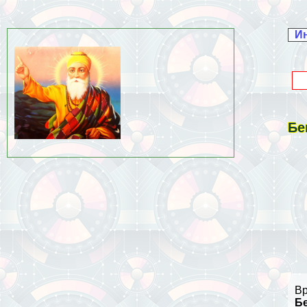
И
Бе
Вр
Б