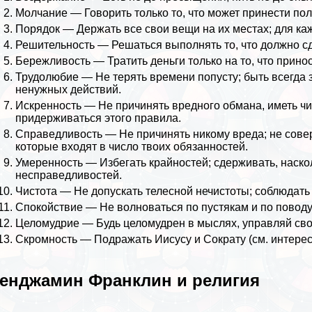
Молчание — Говорить только то, что может принести пол
Порядок — Держать все свои вещи на их местах; для ка
Решительность — Решаться выполнять то, что должно сд
Бережливость — Тратить деньги только на то, что приноси
Трудолюбие — Не терять времени попусту; быть всегда 
ненужных действий.
Искренность — Не причинять вредного обмана, иметь чи
придерживаться этого правила.
Справедливость — Не причинять никому вреда; не совер
которые входят в число твоих обязанностей.
Умеренность — Избегать крайностей; сдерживать, наско
несправедливостей.
Чистота — Не допускать телесной нечистоты; соблюдать
Спокойствие — Не волноваться по пустякам и по повод
Целомудрие — Будь целомудрен в мыслях, управляй сво
Скромность — Подражать Иисусу и
Сократу
(см.
интерес
енджамин Франклин и религия