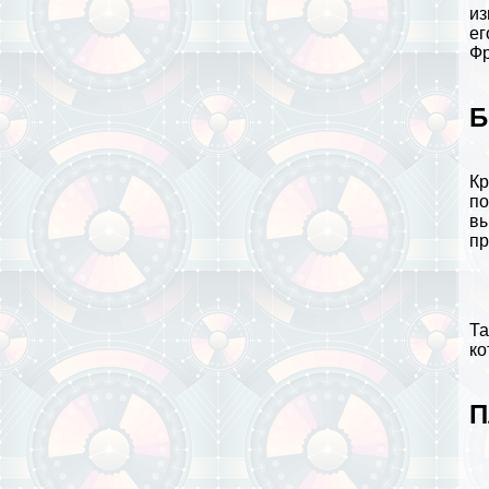
из
ег
Фр
Б
Кр
по
вы
пр
Та
ко
П