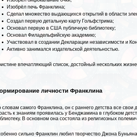
Изобрёл печь Франклина;
Сделал множество выдающихся открытий в области элек
Создал первую детальную карту Гольфстрима;
Основал первую в
США
публичную библиотеку;
Основал Филадельфийскую академию;
Участвовал в создании Декларации независимости и Ко
Активно занимался издательской деятельностью.
истине впечатляющий список, достойный нескольких жизн
ормирование личности Франклина
 словам самого Франклина, он с раннего детства все свои д
расть к знаниям проявилась у Бенджамина в глубоком детст
блиотеку. В основном она состояла из религиозных полеми
обенно сильно Франклин любил творчество Джона Буньяна