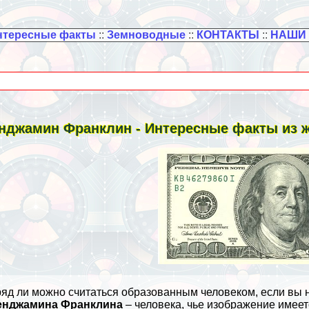
нтересные факты
::
Земноводные
::
КОНТАКТЫ
::
НАШИ
нджамин Франклин - Интересные факты из 
яд ли можно считаться образованным человеком, если вы 
енджамина Франклина
– человека, чье изображение имеет