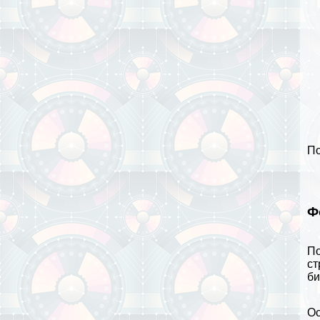
По
Ф
По
ст
би
Ос