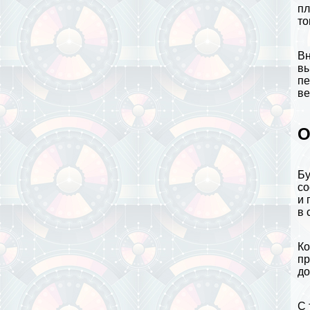
пл
то
Вн
вы
пе
ве
О
Бу
со
и 
в 
Ко
пр
до
С 