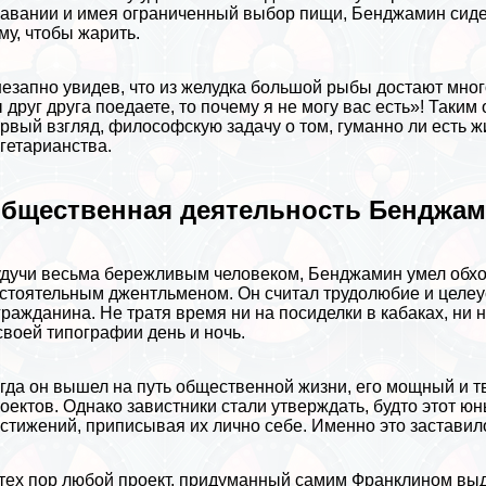
авании и имея ограниченный выбор пищи, Бенджамин сидел н
му, чтобы жарить.
езапно увидев, что из желудка большой рыбы достают мног
 друг друга поедаете, то почему я не могу вас есть»! Таки
рвый взгляд, философскую задачу о том, гуманно ли есть 
гетарианства.
бщественная деятельность Бенджам
дучи весьма бережливым человеком, Бенджамин умел обходи
стоятельным джентльменом. Он считал трудолюбие и целе
гражданина. Не тратя время ни на посиделки в кабаках, ни
своей типографии день и ночь.
гда он вышел на путь общественной жизни, его мощный и 
оектов. Однако завистники стали утверждать, будто этот ю
стижений, приписывая их лично себе. Именно это застави
тех пор любой проект, придуманный самим Франклином выд