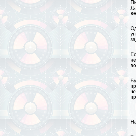
Пи
Д
ве
Од
ун
за
Ес
не
во
Бу
пp
че
пр
На