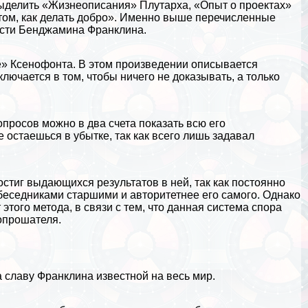
выделить «Жизнеописания»
Плутарха
, «Опыт о проектах»
 том, как делать добро». Именно выше перечисленные
ости Бенджамина Франклина.
» Ксенофонта. В этом произведении описывается
лючается в том, чтобы ничего не доказывать, а только
просов можно в два счета показать всю его
е остаешься в убытке, так как всего лишь задавал
стиг выдающихся результатов в ней, так как постоянно
обеседниками старшими и авторитетнее его самого. Однако
этого метода, в связи с тем, что данная система спора
опрошателя.
 славу Франклина известной на весь мир.