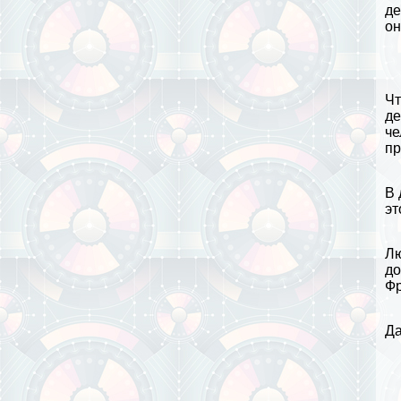
де
он
Чт
де
че
пр
В 
эт
Лю
до
Ф
Да