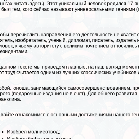
ньгах читать здесь
). Этот уникальный человек родился 17 я
 был тем, кого сейчас называют универсальными гениями (
обы перечислить направления его деятельности не хватит с
ятель, изобретатель, ученый, дипломат, писатель, издатель
ловек, к чьему авторитету с великим почтением относились 
езидентами.
данном тексте мы приведем главные, на наш взгляд моме
от труд считается одним из лучших классических учебников 
бой, юноша, занимающийся самосовершенствованием, просто
рого (подарочные издания не в счет). Для общего развития
ранклина
.
вайте ознакомимся с основными достижениями нашего ген
Изобрёл молниеотвод;
Изобрёл бифокальные очки;