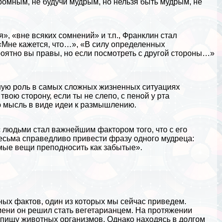
ромным, не будучи мудрым, но нельзя быть мудрым, не
, «вне всяких сомнений» и т.п., Франклин стал
«Мне кажется, что…», «В силу определенных
оятно вы правы, но если посмотреть с другой стороны…»
ую роль в самых сложных жизненных ситуациях
ою сторону, если ты не слепо, с пеной у рта
ю мысль в виде идеи к размышлению.
людьми стал важнейшим фактором того, что с его
весьма справедливо привести фразу одного мудреца:
комые вещи преподносить как забытые».
ых фактов, один из которых мы сейчас приведем.
мени он решил стать вегетарианцем. На протяжении
в пищу животных организмов. Однако находясь в долгом