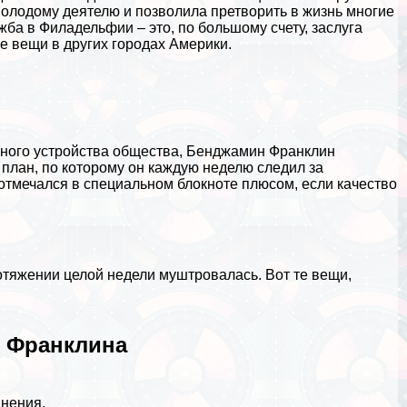
молодому деятелю и позволила претворить в жизнь многие
ба в Филадельфии – это, по большому счету, заслуга
е вещи в других городах Америки.
нного устройства общества, Бенджамин Франклин
план, по которому он каждую неделю следил за
отмечался в специальном блокноте плюсом, если качество
ротяжении целой недели муштровалась. Вот те вещи,
 Франклина
янения.