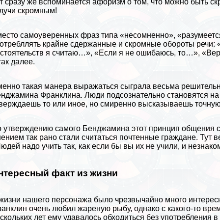
т сразу же вспоминается афоризм о том, что можно быть ск
дучи скромным!
есто самоуверенных фраз типа «несомненно», «разумеется»
отрeбллять крайне сдержанные и скромные обороты речи: 
стоятельств я считаю…», «Если я не ошибаюсь, то…», «Вер
так далее.
енно такая манера выражаться сыграла весьма решительн
нджамина Франклина. Люди подсознательно становятся на тв
верждаешь то или иное, но смиренно высказываешь точну
 утверждению самого Бенджамина этот принцип общения с 
ением так рано стали считаться почтенные граждане. Тут 
юдей надо учить так, как если бы вы их не учили, и незна
нтересный факт из жизни
жизни нашего персонажа было чрезвычайно много интересн
анклин очень любил жареную рыбу, однако с какого-то вре
скольких лет ему удавалось обходиться без употрeбления 