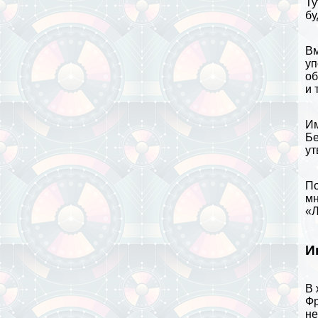
Ту
бу
Вм
уп
об
и 
Им
Бе
ут
По
мн
«Л
И
В 
Фр
не