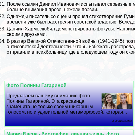
После ссылки Даниил Иванович испытывал серьезные ма
больше внимания прозе, нежели поэзии.
Однажды писатель со сцены прочел стихотворения
Гуми
времени уже был расстрелян советской властью. Вследс
Даниил Хармс любил демонстрировать фокусы. Наприме
своими друзьями.
В разгар
Великой Отечественной войны
(1941-1945) поэ
антисоветской деятельности. Чтобы избежать расстрела
отправили в психбольницу, где в следующем году он ско
Фото Полины Гагариной
Предлагаем вашему вниманию фото
Полины Гагариной. Эта красавица
знаменита не только своим шикарным
голосом, но и удивительной метаморфозой, которая...
05 08 2026 10:34:59
Мария Баева - биография, личная жизнь, фото