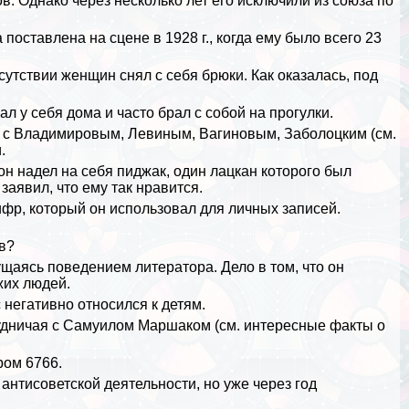
в. Однако через несколько лет его исключили из союза по
поставлена на сцене в 1928 г., когда ему было всего 23
сутствии женщин снял с себя брюки. Как оказалась, под
 у себя дома и часто брал с собой на прогулки.
е с Владимировым, Левиным, Baгиновым,
Заболоцким
(см.
.
н надел на себя пиджак, один лацкан которого был
аявил, что ему так нравится.
фр, который он использовал для личных записей.
ов?
аясь поведением литератора. Дело в том, что он
жих людей.
 негативно относился к детям.
рудничая с Самуилом Маршаком (см.
интересные факты о
ром 6766.
 антисоветской деятельности, но уже через год