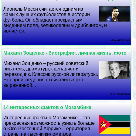
Лионель Месси считается одним из
самых лучших футболистов в истории
футбола. Он обладает прекрасным
видением поля, великолепным дриблингом, и
является...
26 07 2026 3:43:15
Михаил Зощенко - биография, личная жизнь, фото
Михаил Зощенко – русский советский
писатель, драматург, сценарист и
переводчик. Классик русской литературы.
Его произведения отличались ярко
выраженной...
24 07 2026 20:58:43
14 интересных фактов о Мозамбике
Интересные факты о Мозамбике – это
прекрасная возможность узнать больше
о Юго-Восточной Африке. Территория
страны на тысячи километров