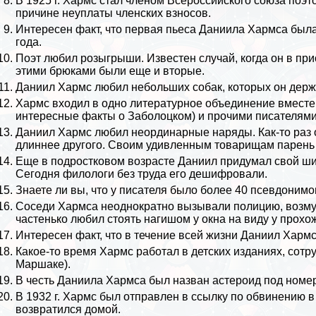
В 1925 г. Хармс стал члeном Всероссийского союза поэто
причине неуплаты члeнских взносов.
Интересен факт, что первая пьеса Даниила Хармса была 
года.
Поэт любил розыгрыши. Известен случай, когда он в при
этими брюками были еще и вторые.
Даниил Хармс любил небольших собак, которых он держал
Хармс входил в одно литературное объединение вмест
интересные факты о Заболоцком
) и прочими писателями
Даниил Хармс любил неординарные наряды. Как-то раз о
длиннее другого. Своим удивленным товарищам парень з
Еще в подростковом возрасте Даниил придумал свой ши
Сегодня филологи без труда его дешифровали.
Знаете ли вы, что у писателя было более 40 псевдоним
Соседи Хармса неоднократно вызывали полицию, возмущ
частенько любил стоять нагишом у окна на виду у прохо
Интересен факт, что в течение всей жизни Даниил Хармс
Какое-то время Хармс работал в детских изданиях, сот
Маршаке
).
В честь Даниила Хармса был назван астероид под номе
В 1932 г. Хармс был отправлен в ссылку по обвинению в
возвратился домой.