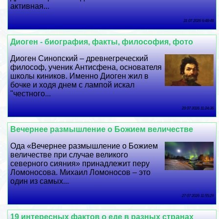
активная...
31 07 2026 6:48:48
Диоген - биография, факты, философия, фото
Диоген Синопский – древнегреческий
философ, ученик Антисфена, основателя
школы киников. Именно Диоген жил в
бочке и ходя днем с лампой искал
"честного...
29 07 2026 11:24:36
Вечернее размышление о Божием величестве
Ода «Вечернее размышление о Божием
величестве при случае великого
северного сияния» принадлежит перу
Ломоносова. Михаил Ломоносов – это
один из самых...
27 07 2026 11:55:29
19 интересных фактов о еде в разных странах