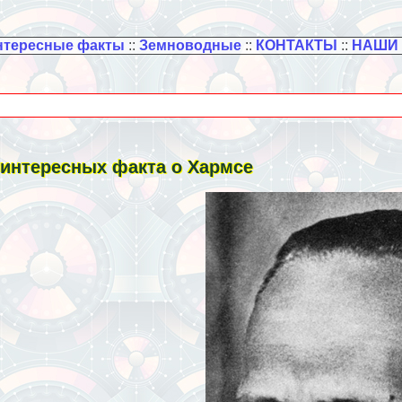
нтересные факты
::
Земноводные
::
КОНТАКТЫ
::
НАШИ
 интересных факта о Хармсе