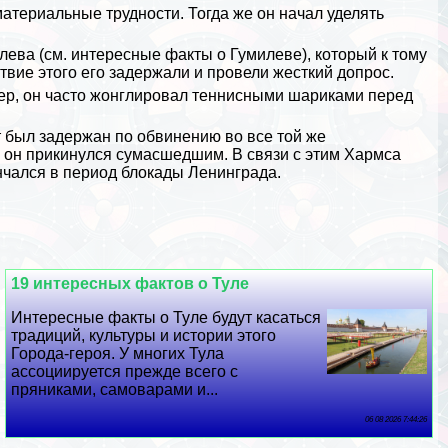
териальные трудности. Тогда же он начал уделять
лева
(см.
интересные факты о Гумилеве
), который к тому
твие этого его задержали и провели жесткий допрос.
р, он часто жонглировал теннисными шариками перед
т был задержан по обвинению во все той же
, он прикинулся cyмacшедшим. В связи с этим Хармса
нчался в период блокады Ленинграда.
19 интересных фактов о Туле
Интересные факты о Туле будут касаться
традиций, культуры и истории этого
Города-героя. У многих Тула
ассоциируется прежде всего с
пряниками, самоварами и...
06 08 2026 7:44:26