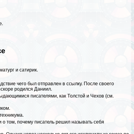
е.
се
матург и сатирик.
ствие чего был отправлен в ссылку. После своего
 вскоре родился Даниил.
 выдающимися писателями, как
Толстой
и
Чехов
(см.
иком.
техникума.
 о том, почему писатель решил называть себя