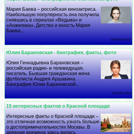
Мария Баева – российская киноактриса.
Наибольшую популярность она получила
снявшись в сериалах «Ведьма» и
«Анжелика». Детство и юность Мария
Баева...
04 08 2026 21:51:32
Юлия Бapaновская - биография, факты, фото
Юлия Геннадьевна Бapaновская –
российская радио- и телеведущая,
писатель. Бывшая гражданская жена
футболиста Андрея Аршавина.
Биография Юлии Бapaновской...
02 08 2026 1:40:25
15 интересных фактов о Красной площади
Интересные факты о Красной площади –
это отличная возможность узнать больше
о достопримечательностях Москвы. В
древние времена здесь велась