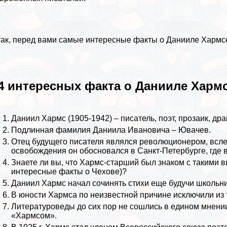
ак, перед вами самые интересные факты о Данииле Хармс
4 интересных факта о Данииле Харм
Даниил Хармс (1905-1942) – писатель, поэт, прозаик, дра
Подлинная фамилия Даниила Ивановича – Ювачев.
Отец будущего писателя являлся революционером, вслед
освобождения он обосновался в
Санкт-Петербурге
, где
Знаете ли вы, что Хармс-старший был знаком с такими
интересные факты о Чехове
)?
Даниил Хармс начал сочинять стихи еще будучи школьн
В юности Хармса по неизвестной причине исключили из 
Литературоведы до сих пор не сошлись в едином мнении
«Хармсом».