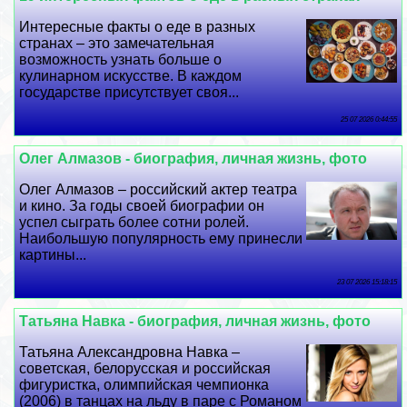
Интересные факты о еде в разных
странах – это замечательная
возможность узнать больше о
кулинарном искусстве. В каждом
государстве присутствует своя...
25 07 2026 0:44:55
Олег Алмaзoв - биография, личная жизнь, фото
Олег Алмaзoв – российский актер театра
и кино. За годы своей биографии он
успел сыграть более сотни ролей.
Наибольшую популярность ему принесли
картины...
23 07 2026 15:18:15
Татьяна Навка - биография, личная жизнь, фото
Татьяна Александровна Навка –
советская, белорусская и российская
фигуристка, олимпийская чемпионка
(2006) в танцах на льду в паре с Романом