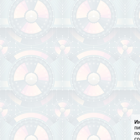
И
пи
по
со