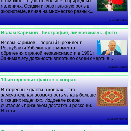
возможность узнать больше о природных
явлениях. Осадки играют важную роль в
экосистеме, влияя на множество разных...
03 08 2026 7:34:11
Ислам Каримов - биография, личная жизнь, фото
Ислам Каримов – первый Президент
Республики Узбекистан с момента
обретения страной независимости в 1991 г.
Занимал эту должность вплоть до своей cмepти в...
02 08 2026 2:30:29
10 интересных фактов о коврах
Интересные факты о коврах – это
замечательная возможность узнать больше
о ткацких изделиях. Издревле ковры
считались признаком достатка и роскоши.
И хотя...
01 08 2026 22:47:58