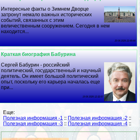
Интересные факты о Зимнем Дворце
затронут немало важных исторических
событий, связанных с этим
величественным сооружением. Сегодня в нем
находится...
20 06 2026 22:49:44
Краткая биография Бабурина
Сергeй Бабурин - российский
политический, государственный и научный
деятель. Он имеет большой политический
опыт, поскольку его карьера началась еще
при...
19 06 2026 12:32:57
Еще:
Полезная информация -1
::
Полезная информация -2
::
Полезная информация -3
::
Полезная информация -4
::