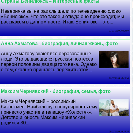
Страны Бенилюкса – Интересные факты
Наверняка вы не раз слышали по телевидению слово
«Бенилюкс». Что это такое и откуда оно происходит, мы
расскажем в данном посте. Итак, Бенилюкс – это...
31 07 2026 10:52:56
Анна Ахматова - биография, личная жизнь, фото
Анну Ахматову знают все образованные
люди. Это выдающаяся русская поэтесса
первой половины двадцатого века. Однако
о том, сколько пришлось пережить этой...
30 07 2026 14:43:20
Максим Чернявский - биография, семья, фото
Максим Чернявский – российский
бизнесмен. Наибольшую популярность ему
принесло участие в телешоу «Холостяк».
Детство и юность Максим Чернявский
родился 30...
29 07 2026 16:14:34