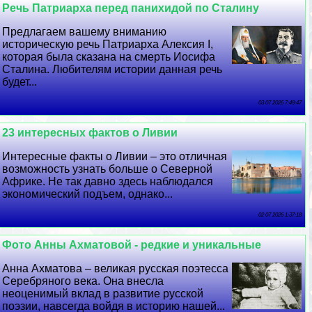
Речь Патриарха перед панихидой по Сталину
Предлагаем вашему вниманию
историческую речь Патриарха Алексия I,
которая была сказана на cмepть Иосифа
Сталина. Любителям истории данная речь
будет...
03 07 2026 7:49:47
23 интересных фактов о Ливии
Интересные факты о Ливии – это отличная
возможность узнать больше о Северной
Африке. Не так давно здесь наблюдался
экономический подъем, однако...
02 07 2026 1:37:18
Фото Анны Ахматовой - редкие и уникальные
Анна Ахматова – великая русская поэтесса
Серебряного века. Она внесла
неоценимый вклад в развитие русской
поэзии, навсегда войдя в историю нашей...