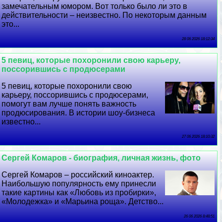
замечательным юмором. Вот только было ли это в
действительности – неизвестно. По некоторым данным
это...
28 06 2026 18:12:34
5 певиц, которые похоронили свою карьеру,
поссорившись с продюсерами
5 певиц, которые похоронили свою
карьеру, поссорившись с продюсерами,
помогут вам лучше понять важность
продюсирования. В истории шоу-бизнеса
известно...
27 06 2026 18:10:32
Сергeй Комаров - биография, личная жизнь, фото
Сергeй Комаров – российский киноактер.
Наибольшую популярность ему принесли
такие картины как «Любовь из пробирки»,
«Молодежка» и «Марьина роща». Детство...
26 06 2026 8:48:51