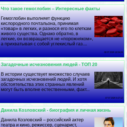
Что такое гемоглобин – Интересные факты
Гемоглобин выполняет функцию
кислородного почтальона, принимая
«товар» в легких, и разнося его по клеткам
живого существа. Однако обратно, в
легкие, он возвращается не «порожняком»,
а прихватывая с собой углекислый газ....
08 07 2026 18:54:24
Загадочные исчезновения людей - ТОП 20
В истории существует множество случаев
загадочных исчезновений людей. И хотя
обстоятельства этих странных явлений
могут быть вполне естественными, факт...
07 07 2026 9:37:12
Данила Козловский - биография и личная жизнь
Данила Козловский – российский актер
театра и кино, режиссер, сценарист,