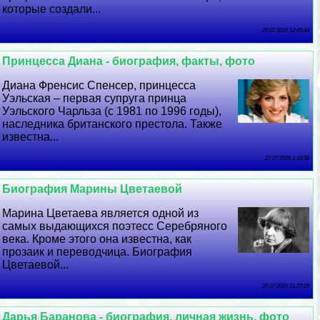
которые создали...
28 07 2026 12:45:44
Принцесса Диана - биография, факты, фото
Диана Френсис Спенсер, принцесса
Уэльская – первая супруга принца
Уэльского Чарльза (с 1981 по 1996 годы),
наследника британского престола. Также
известна...
27 07 2026 1:18:56
Биография Марины Цветаевой
Марина Цветаева является одной из
самых выдающихся поэтесс Серебряного
века. Кроме этого она известна, как
прозаик и переводчица. Биография
Цветаевой...
26 07 2026 21:27:25
Дарья Бapaнова - биография, личная жизнь, фото