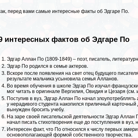
ак, перед вами самые интересные факты об Эдгаре По.
9 интересных фактов об Эдгаре По
Эдгар Аллан По (1809-1849) – поэт, писатель, литературн
Эдгар По родился в семье актеров.
Вскоре после появления на свет отец будущего писателя 
результате мальчика усыновила семья Алланов.
Во время обучения в школе Эдгар По изучал французски
мог читать в оригинале Вергилия, Овидия и Цезаря (см.
Поступив в вуз, Эдгар Аллан По начал злоупотрeбллять 
у нерадивого студента накопился приличный карточный д
вынужден бросить учебу.
На заре своей писательской деятельности Эдгар Аллан 
начал писать стихотворения еще до поступления в вуз, н
Интересен факт, что По относился к числу первых амер
основополагающей формой собственного творчества.