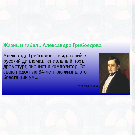
Жизнь и гибель Александра Грибоедова
Александр Грибоедов – выдающийся
русский дипломат, гениальный поэт,
драматург, пианист и композитор. За
свою недолгую 34-летнюю жизнь, этот
блестящий ум...
30 07 2026 12:10:18