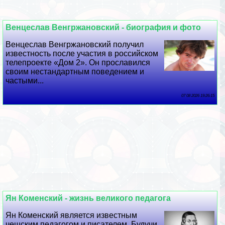
Венцеслав Венгржановский - биография и фото
Венцеслав Венгржановский получил
известность после участия в российском
телепроекте «Дом 2». Он прославился
своим нестандартным поведением и
частыми...
07 08 2026 19:26:15
Ян Коменский - жизнь великого педагога
Ян Коменский является известным
чешским педагогом и писателем. Будучи