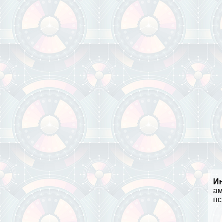
И
ам
пс