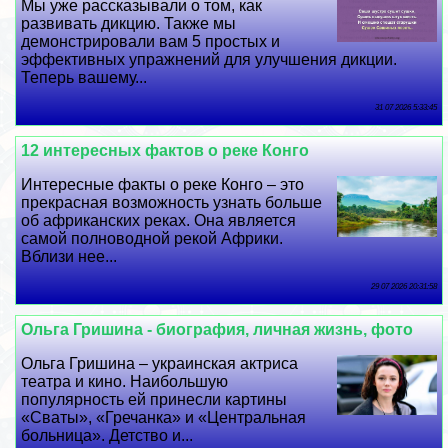
Мы уже рассказывали о том, как
развивать дикцию. Также мы
демонстрировали вам 5 простых и
эффективных упражнений для улучшения дикции.
Теперь вашему...
31 07 2026 5:33:45
12 интересных фактов о реке Конго
Интересные факты о реке Конго – это
прекрасная возможность узнать больше
об африканских реках. Она является
самой полноводной рекой Африки.
Вблизи нее...
29 07 2026 20:31:58
Ольга Гришина - биография, личная жизнь, фото
Ольга Гришина – украинская актриса
театра и кино. Наибольшую
популярность ей принесли картины
«Сваты», «Гречанка» и «Центральная
больница». Детство и...