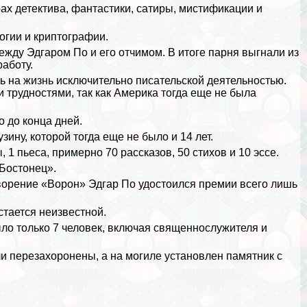
х детектива, фантастики, сатиры, мистификации и
огии и криптографии.
жду Эдгаром По и его отчимом. В итоге парня выгнали из
работу.
ь на жизнь исключительно писательской деятельностью.
 трудностями, так как
Америка
тогда еще не была
 до конца дней.
зину, которой тогда еще не было и 14 лет.
1 пьеса, примерно 70 рассказов, 50 стихов и 10 эссе.
Бостонец».
творение «Ворон» Эдгар По удостоился премии всего лишь
стается неизвестной.
ло только 7 человек, включая священнослужителя и
ли перезахоронены, а на могиле установлен памятник с