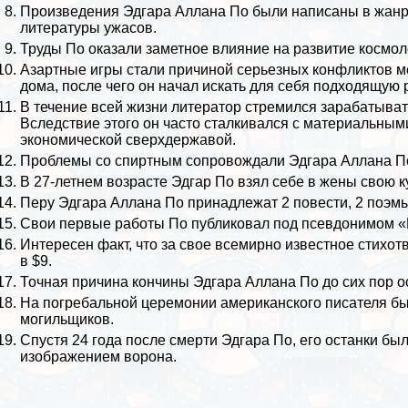
Произведения Эдгара Аллана По были написаны в жанра
литературы ужасов.
Труды По оказали заметное влияние на развитие космол
Aзapтные игры стали причиной серьезных конфликтов ме
дома, после чего он начал искать для себя подходящую 
В течение всей жизни литератор стремился заpaбатыват
Вследствие этого он часто сталкивался с материальными
экономической сверхдержавой.
Проблемы со спиртным сопровождали Эдгара Аллана По
В 27-летнем возрасте Эдгар По взял себе в жены свою ку
Перу Эдгара Аллана По принадлежат 2 повести, 2 поэмы, 
Свои первые работы По публиковал под псевдонимом «
Интересен факт, что за свое всемирно известное стихо
в $9.
Точная причина кончины Эдгара Аллана По до сих пор о
На погрeбaльной церемонии американского писателя бы
могильщиков.
Спустя 24 года после cмepти Эдгара По, его останки бы
изображением ворона.