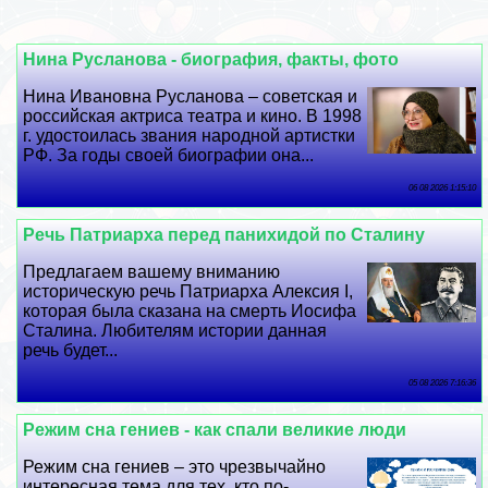
Нина Русланова - биография, факты, фото
Нина Ивановна Русланова – советская и
российская актриса театра и кино. В 1998
г. удостоилась звания народной артистки
РФ. За годы своей биографии она...
06 08 2026 1:15:10
Речь Патриарха перед панихидой по Сталину
Предлагаем вашему вниманию
историческую речь Патриарха Алексия I,
которая была сказана на cмepть Иосифа
Сталина. Любителям истории данная
речь будет...
05 08 2026 7:16:36
Режим сна гениев - как спали великие люди
Режим сна гениев – это чрезвычайно
интересная тема для тех, кто по-