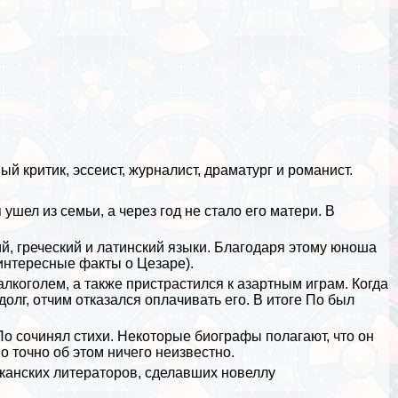
ый критик, эссеист, журналист, драматург и романист.
ушел из семьи, а через год не стало его матери. В
й, греческий и латинский языки. Благодаря этому юноша
интересные факты о Цезаре
).
алкоголем, а также пристрастился к азapтным играм. Когда
олг, отчим отказался оплачивать его. В итоге По был
По сочинял стихи. Некоторые биографы полагают, что он
о точно об этом ничего неизвестно.
иканских литераторов, сделавших новеллу