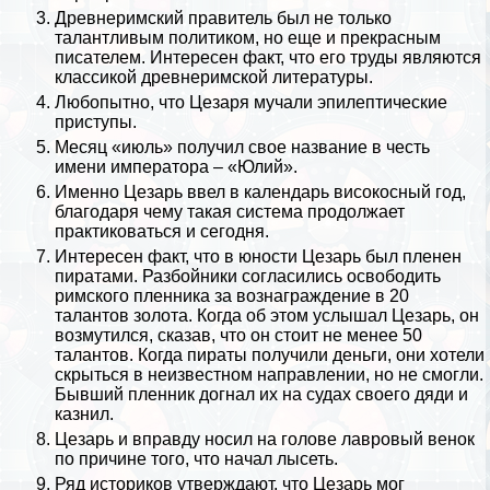
Древнеримский правитель был не только
талантливым политиком, но еще и прекрасным
писателем. Интересен факт, что его труды являются
классикой древнеримской литературы.
Любопытно, что Цезаря мучали эпилептические
приступы.
Месяц «июль» получил свое название в честь
имени императора – «Юлий».
Именно Цезарь ввел в календарь високосный год,
благодаря чему такая система продолжает
пpaктиковаться и сегодня.
Интересен факт, что в юности Цезарь был пленен
пиратами
. Разбойники согласились освободить
римского пленника за вознаграждение в 20
талантов золота. Когда об этом услышал Цезарь, он
возмутился, сказав, что он стоит не менее 50
талантов. Когда пираты получили деньги, они хотели
скрыться в неизвестном направлении, но не смогли.
Бывший пленник догнал их на судах своего дяди и
казнил.
Цезарь и вправду носил на голове лавровый венок
по причине того, что начал лысеть.
Ряд историков утверждают, что Цезарь мог