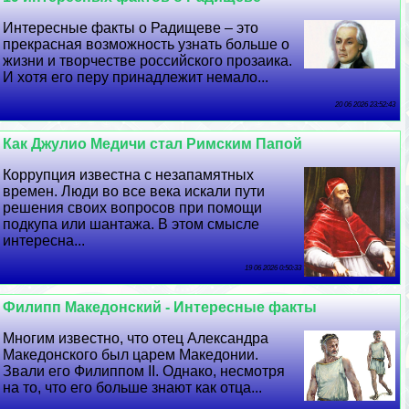
Интересные факты о Радищеве – это
прекрасная возможность узнать больше о
жизни и творчестве российского прозаика.
И хотя его перу принадлежит немало...
20 06 2026 23:52:43
Как Джулио Медичи стал Римским Папой
Коррупция известна с незапамятных
времен. Люди во все века искали пути
решения своих вопросов при помощи
подкупа или шантажа. В этом смысле
интересна...
19 06 2026 0:50:33
Филипп Македонский - Интересные факты
Многим известно, что отец Александра
Македонского был царем Македонии.
Звали его Филиппом II. Однако, несмотря
на то, что его больше знают как отца...