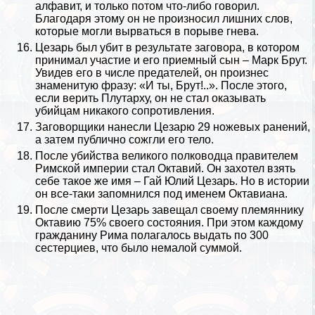
алфавит, и только потом что-либо говорил.
Благодаря этому он не произносил лишних слов,
которые могли вырваться в порыве гнева.
Цезарь был убит в результате заговора, в котором
принимал участие и его приемный сын – Марк Брут.
Увидев его в числе предателей, он произнес
знаменитую фразу: «И ты, Брут!..». После этого,
если верить
Плутарху
, он не стал оказывать
убийцам никакого сопротивления.
Заговорщики нанесли Цезарю 29 ножевых ранений,
а затем публично сожгли его тело.
После убийства великого полководца правителем
Римской империи стал Октавий. Он захотел взять
себе такое же имя – Гай Юлий Цезарь. Но в истории
он все-таки запомнился под именем Октавиана.
После cмepти Цезарь завещал своему племяннику
Октавию 75% своего состояния. При этом каждому
гражданину Рима полагалось выдать по 300
сестерциев, что было немалой суммой.