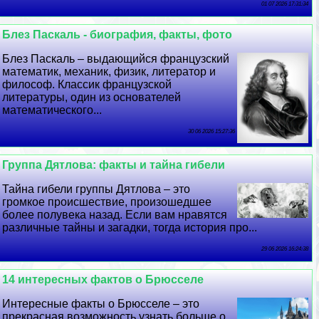
01 07 2026 17:31:34
Блез Паскаль - биография, факты, фото
Блез Паскаль – выдающийся французский
математик, механик, физик, литератор и
философ. Классик французской
литературы, один из основателей
математического...
30 06 2026 15:27:36
Группа Дятлова: факты и тайна гибели
Тайна гибели группы Дятлова – это
громкое происшествие, произошедшее
более полувека назад. Если вам нравятся
различные тайны и загадки, тогда история про...
29 06 2026 16:24:38
14 интересных фактов о Брюсселе
Интересные факты о Брюсселе – это
прекрасная возможность узнать больше о