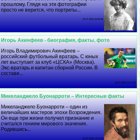
прошлому. Глядя на эти фотографии
просто не верится, что портреты...
24 07 2026 22:59:46
Игорь Акинфеев - биография, факты, фото
Игорь Владимирович Акинфеев –
российский футбольный вратарь. С юных
лет выступает за клуб «ЦСКА» (Москва).
Экс-вратарь и капитан сборной России. В
составе...
23 07 2026 10:17:18
Микеланджело Буонарроти – Интересные факты
Микеланджело Буонарроти – один из
величайших мастеров эпохи Возрождения.
Он еще при жизни получил признание и
считался гением мирового значения.
Родившись...
22 07 2026 13:53:18