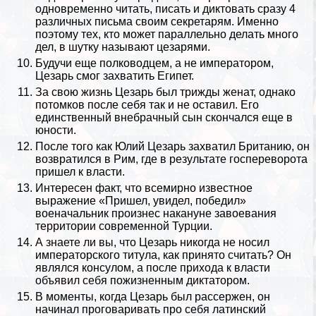
одновременно читать, писать и диктовать сразу 4
различных письма своим секретарям. Именно
поэтому тех, кто может параллельно делать много
дел, в шутку называют цезарями.
Будучи еще полководцем, а не императором,
Цезарь смог захватить
Египет
.
За свою жизнь Цезарь был трижды женат, однако
потомков после себя так и не оставил. Его
единственный внебрачный сын скончался еще в
юности.
После того как Юлий Цезарь захватил Британию, он
возвратился в Рим, где в результате госпереворота
пришел к власти.
Интересен факт, что всемирно известное
выражение «Пришел, увидел, победил»
военачальник произнес накануне завоевания
территории современной
Турции
.
А знаете ли вы, что Цезарь никогда не носил
императорского титула, как принято считать? Он
являлся консулом, а после прихода к власти
объявил себя пожизненным диктатором.
В моменты, когда Цезарь был рассержен, он
начинал проговаривать про себя латинский