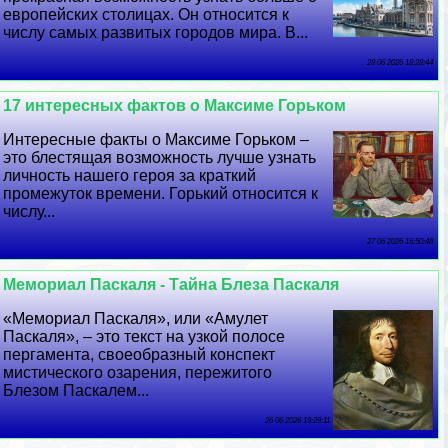
европейских столицах. Он относится к
числу самых развитых городов мира. В...
28 06 2026 18:28:44
17 интересных фактов о Максиме Горьком
Интересные факты о Максиме Горьком –
это блестящая возможность лучше узнать
личность нашего героя за краткий
промежуток времени. Горький относится к
числу...
27 06 2026 16:50:48
Мемориал Паскаля - Тайна Блеза Паскаля
«Мемориал Паскаля», или «Амулет
Паскаля», – это текст на узкой полосе
пергамента, своеобразный конспект
мистического озарения, пережитого
Блезом Паскалем...
26 06 2026 19:29:11