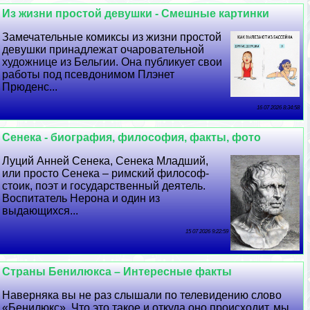
Из жизни простой дeвyшки - Смешные картинки
Замечательные комиксы из жизни простой
дeвyшки принадлежат очаровательной
художнице из Бельгии. Она публикует свои
работы под псевдонимом Плэнет
Прюденс...
16 07 2026 8:34:58
Сенека - биография, философия, факты, фото
Луций Анней Сенека, Сенека Младший,
или просто Сенека – римский философ-
стоик, поэт и государственный деятель.
Воспитатель Нерона и один из
выдающихся...
15 07 2026 9:22:59
Страны Бенилюкса – Интересные факты
Наверняка вы не раз слышали по телевидению слово
«Бенилюкс». Что это такое и откуда оно происходит, мы