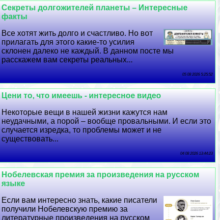
Секреты долгожителей планеты – Интересные
факты
Все хотят жить долго и счастливо. Но вот
прилагать для этого какие-то усилия
склонен далеко не каждый. В данном посте мы
расскажем вам секреты реальных...
05 08 2026 5:25:52
Цени то, что имеешь - интересное видео
Некоторые вещи в нашей жизни кажутся нам
неудачными, а порой – вообще провальными. И если это
случается изредка, то проблемы может и не
существовать...
04 08 2026 13:44:23
Нобелевская премия за произведения на русском
языке
Если вам интересно знать, какие писатели
получили Нобелевскую премию за
литературные произведения на русском