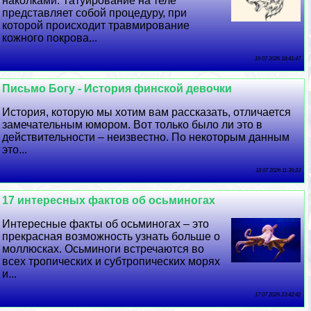
наколками. Татуирование на теле
представляет собой процедуру, при
которой происходит травмирование
кожного покрова...
19 07 2026 18:41:47
Письмо Богу - История финской дeвoчки
История, которую мы хотим вам рассказать, отличается
замечательным юмором. Вот только было ли это в
действительности – неизвестно. По некоторым данным
это...
18 07 2026 11:39:23
17 интересных фактов об осьминогах
Интересные факты об осьминогах – это
прекрасная возможность узнать больше о
моллюсках. Осьминоги встречаются во
всех тропических и субтропических морях
и...
17 07 2026 23:42:42