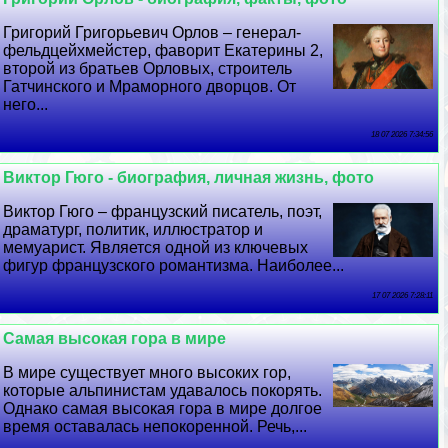
Григорий Григорьевич Орлов – генерал-
фельдцейхмейстер, фаворит Екатерины 2,
второй из братьев Орловых, строитель
Гатчинского и Мраморного дворцов. От
него...
18 07 2026 7:34:56
Виктор Гюго - биография, личная жизнь, фото
Виктор Гюго – французский писатель, поэт,
драматург, политик, иллюстратор и
мемуарист. Является одной из ключевых
фигур французского романтизма. Наиболее...
17 07 2026 7:28:11
Самая высокая гора в мире
В мире существует много высоких гор,
которые альпинистам удавалось покорять.
Однако самая высокая гора в мире долгое
время оставалась непокоренной. Речь,...