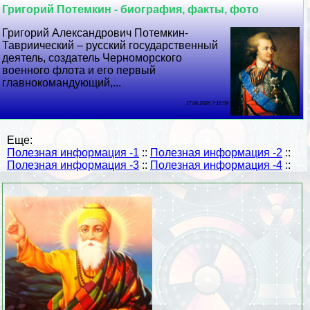
Григорий Потемкин - биография, факты, фото
Григорий Александрович Потемкин-
Тавриический – русский государственный
деятель, создатель Черноморского
военного флота и его первый
главнокомaндующий,...
17 06 2026 7:16:59
Еще:
Полезная информация -1
::
Полезная информация -2
::
Полезная информация -3
::
Полезная информация -4
::