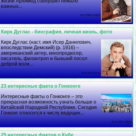
жизни Архимед совершил немало
важных...
03 07 2026 13:58:55
Кирк Дуглас - биография, личная жизнь, фото
Кирк Дуглас (наст. имя Исер Данилович,
впоследствии Демский) (р. 1916) –
американский актер, кинопродюсер,
писатель, филантроп и бывший посол
доброй воли...
02 07 2026 9:54:41
23 интересных факта о Гонконге
Интересные факты о Гонконге – это
прекрасная возможность узнать больше о
Китайской Народной Республике. Сегодня
Гонконг относится к числу ведущих...
01 07 2026 11:38:55
25 интересных фактов о Кубе