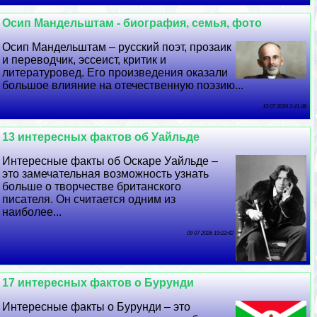
Осип Maндельштам - биография, семья, фото
Осип Maндельштам – русский поэт, прозаик
и переводчик, эссеист, критик и
литературовед. Его произведения оказали
большое влияние на отечественную поэзию...
10 07 2026 2:41:48
13 интересных фактов об Уайльде
Интересные факты об Оскаре Уайльде –
это замечательная возможность узнать
больше о творчестве британского
писателя. Он считается одним из
наиболее...
09 07 2026 19:22:42
17 интересных фактов о Бурунди
Интересные факты о Бурунди – это