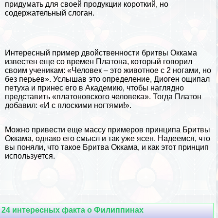
придумать для своей продукции короткий, но
содержательный слоган.
Интересный пример двойственности бритвы Оккама
известен еще со времен
Платона
, который говорил
своим ученикам: «Человек – это животное с 2 ногами, но
без перьев». Услышав это определение,
Диоген
ощипал
пeтyxа и принес его в Академию, чтобы наглядно
представить «платоновского человека». Тогда Платон
добавил: «И с плоскими ногтями!».
Можно привести еще массу примеров принципа Бритвы
Оккама, однако его смысл и так уже ясен. Надеемся, что
вы поняли, что такое Бритва Оккама, и как этот принцип
используется.
24 интересных факта о Филиппинах