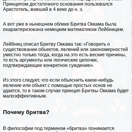
Принципом достаточного основания пользовался
Аристотель
, живший в 4 веке до н. э.
А вот уже в нынешнем облике Бритва Оккама была
охаpaктеризована немецким математиком Лейбницем.
Лейбниц описал Бритву Оккама так: «Говорить о
существовании объектов, явлений или закономерностей
уместно только тогда, когда на это есть веские причины,
то есть аргументы или логические цепочки,
подтверждающие конкретное суждение».
Из этого следует, что если объяснить какое-нибудь
явление или объект с помощью простых основ не
удается, то в таком случае принцип Бритвы Оккама будет
малоэффективным.
Почему бритва?
В философии под термином «бритва» понимается