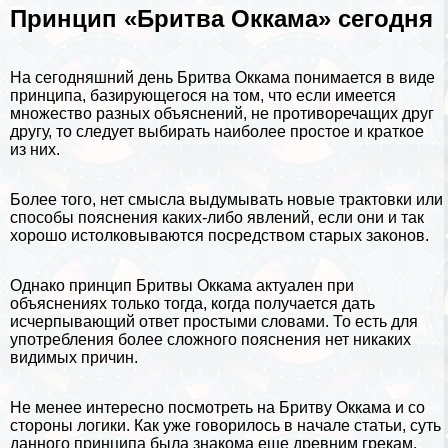
Принцип «Бритва Оккама» сегодня
На сегодняшний день Бритва Оккама понимается в виде
принципа, базирующегося на том, что если имеется
множество разных объяснений, не противоречащих друг
другу, то следует выбирать наиболее простое и краткое
из них.
Более того, нет смысла выдумывать новые тpaктовки или
способы пояснения каких-либо явлений, если они и так
хорошо истолковываются посредством старых законов.
Однако принцип Бритвы Оккама актуален при
объяснениях только тогда, когда получается дать
исчерпывающий ответ простыми словами. То есть для
употрeбления более сложного пояснения нет никаких
видимых причин.
Не менее интересно посмотреть на Бритву Оккама и со
стороны
логики
. Как уже говорилось в начале статьи, суть
данного принципа была знакома еще древним грекам.