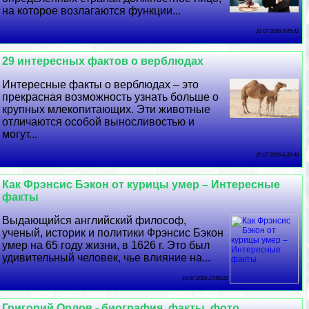
на которое возлагаются функции...
21 07 2026 3:45:42
29 интересных фактов о верблюдах
Интересные факты о верблюдах – это
прекрасная возможность узнать больше о
крупных млекопитающих. Эти животные
отличаются особой выносливостью и
могут...
20 07 2026 6:32:48
Как Фрэнсис Бэкон от курицы умер – Интересные
факты
Выдающийся английский философ,
ученый, историк и политики Фрэнсис Бэкон
умер на 65 году жизни, в 1626 г. Это был
удивительный человек, чье влияние на...
19 07 2026 17:58:22
Григорий Орлов - биография, факты, фото