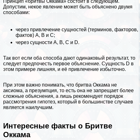
Принцип «бритвы Оккама» состоит в следующем.
Допустим, некое явление может быть объяснено двумя
способами:
через привлечение сущностей (терминов, факторов,
фактов) А, В и С;
через сущности А, В, С и D.
Так вот если оба способа дают одинаковый результат, то
следует предпочесть первое объяснение. Сущность D в
этом примере лишняя, и её привлечение избыточно.
При этом важно понимать, что бритва Оккама не
аксиома, а презумпция, то есть она не запрещает более
сложные объяснения, а лишь рекомендует порядок
рассмотрения гипотез, который в большинстве случаев
является наилучшим.
Интересные факты о Бритве
Оккама