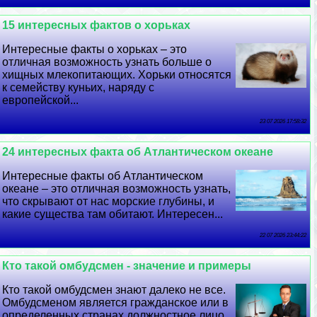
15 интересных фактов о хорьках
Интересные факты о хорьках – это
отличная возможность узнать больше о
хищных млекопитающих. Хорьки относятся
к семейству куньих, наряду с
европейской...
23 07 2026 17:58:32
24 интересных факта об Атлантическом океане
Интересные факты об Атлантическом
океане – это отличная возможность узнать,
что скрывают от нас морские глубины, и
какие существа там обитают. Интересен...
22 07 2026 23:44:22
Кто такой омбудсмен - значение и примеры
Кто такой омбудсмен знают далеко не все.
Омбудсменом является гражданское или в
определенных странах должностное лицо,