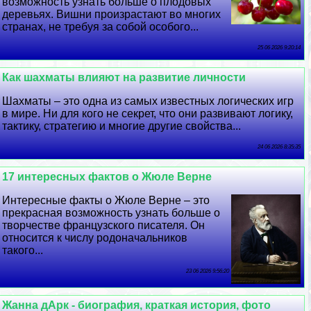
возможность узнать больше о плодовых
деревьях. Вишни произрастают во многих
странах, не требуя за собой особого...
25 06 2026 9:20:14
Как шахматы влияют на развитие личности
Шахматы – это одна из самых известных логических игр
в мире. Ни для кого не секрет, что они развивают логику,
тактику, стратегию и многие другие свойства...
24 06 2026 8:35:35
17 интересных фактов о Жюле Верне
Интересные факты о Жюле Верне – это
прекрасная возможность узнать больше о
творчестве французского писателя. Он
относится к числу родоначальников
такого...
23 06 2026 9:56:20
Жанна дАрк - биография, краткая история, фото