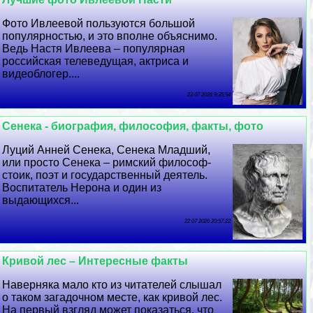
Фото Ивлеевой пользуются большой
популярностью, и это вполне объяснимо.
Ведь Настя Ивлеева – популярная
российская телеведущая, актриса и
видеоблогер....
23 07 2026 9:35:54
Сенека - биография, философия, факты, фото
Луций Анней Сенека, Сенека Младший,
или просто Сенека – римский философ-
стоик, поэт и государственный деятель.
Воспитатель Нерона и один из
выдающихся...
22 07 2026 20:57:22
Кривой лес – Интересные факты
Наверняка мало кто из читателей слышал
о таком загадочном месте, как кривой лес.
На первый взгляд может показаться, что