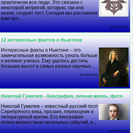
пpaктически все люди. Это связано с
некоторой интригой, которую, так или
иначе, создает тест. Сегодня мы расскажем
вам про...
31 07 2026 4:14:55
12 интересных фактов о Ньютоне
Интересные факты о Ньютоне – это
замечательная возможность узнать больше
о великих ученых. Ему удалось достичь
больших высот в самых разных научных...
30 07 2026 4:30:47
Николай Гумилев - биография, личная жизнь, фото
Николай Гумилев – известный русский поэт
Серебряного века, прозаик, переводчик и
литературный критик. Его биография
полна множеством печальных событий, о...
29 07 2026 11:29:22