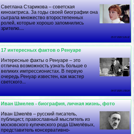
Светлана Старикова – советская
киноактриса. За годы своей биографии она
сыграла множество второстепенных
ролей, которые хорошо запомнились
зрителю....
05 07 2026 5:26:32
17 интересных фактов о Ренуаре
Интересные факты о Ренуаре – это
отлична возможность узнать больше о
великих импрессионистах. В первую
очередь Ренуар известен, как мастер
светского...
04 07 2026 1:58:24
Иван Шмелев - биография, личная жизнь, фото
Иван Шмелёв – русский писатель,
публицист, православный мыслитель из
московского купеческого рода Шмелёвых,
представитель консервативно-