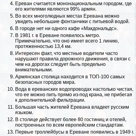
Ереван считается мононациональным городом, где
его жителями являются 99% армян.
Во всех многолюдных местах Еревана можно
увидеть небольшие фонтанчики с питьевой водой.
В городе нет ни одного кафе «Макдональдс».
В 1981 г. в Ереване появилось метро.
Примечательно, что оно имеет всего 1 линию,
протяженностью 13,4 км.
Интересен факт, что местные водители часто
нарушают правила дорожного движения, в связи с
чем на дорогах следует быть предельно
внимательными.
Армянская столица находится в ТОП-100 самых
безопасных городов мира.
Вода в ереванских водопроводах настолько чистая,
что ее можно пить прямо из-под крана, не прибегая
к дополнительной фильтрации.
Большая часть жителей Еревана владеет
русским
языком
.
В столице действует более 80 гостиниц и отелей,
построенных по всем европейским стандартам.
Первые троллейбусы в Ереване появились в 1949 г.