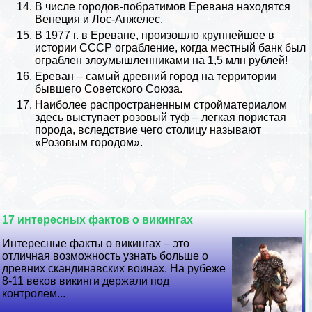
В числе городов-побратимов Еревана находятся
Венеция
и
Лос-Анжелес
.
В 1977 г. в Ереване, произошло крупнейшее в
истории
СССР
ограбление, когда местный банк был
ограблен злоумышленниками на 1,5 млн рублей!
Ереван – самый древний город на территории
бывшего Советского Союза.
Наиболее распространенным стройматериалом
здесь выступает розовый туф – легкая пористая
порода, вследствие чего столицу называют
«Розовым городом».
17 интересных фактов о викингах
Интересные факты о викингах – это
отличная возможность узнать больше о
древних скандинавских воинах. На рубеже
8-11 веков викинги держали под
контролем...