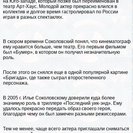
на Юго-западе, который позже был переименован в
театр Арт-Хаус. Молодой актер прекрасно влился в
коллектив и долгое время гастролировал по
России
играя в разных спектаклях.
В скором времени Соколовский понял, что кинематограф
ему нравится больше, чем театр. Его первым фильмом
был «Бумер», в котором он получил незначительную
роль.
После этого он снялся еще в одной популярной картине
«Бригада», где также сыграл второстепенного
персонажа.
В 2005 г. Илье Соколовскому доверили куда более
значимую роль в триллере «Последний уик-энд». Ему
удалось прекрасно передать образ своего героя,
благодаря чему он был замечен разными режиссерами.
Тем не менее, чаще всего актера приглашали сниматься