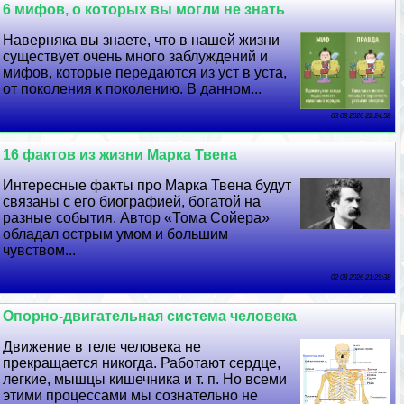
6 мифов, о которых вы могли не знать
Наверняка вы знаете, что в нашей жизни
существует очень много заблуждений и
мифов, которые передаются из уст в уста,
от поколения к поколению. В данном...
03 08 2026 22:24:58
16 фактов из жизни Марка Твена
Интересные факты про Марка Твена будут
связаны с его биографией, богатой на
разные события. Автор «Тома Сойера»
обладал острым умом и большим
чувством...
02 08 2026 21:29:38
Опopно-двигательная система человека
Движение в теле человека не
прекращается никогда. Работают сердце,
легкие, мышцы кишечника и т. п. Но всеми
этими процессами мы сознательно не