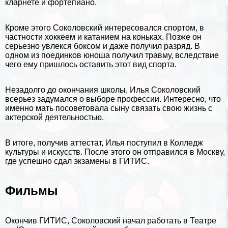
кларнете и
фортепиано
.
Кроме этого Соколовский интересовался
спортом
, в
частности
хоккеем
и катанием на коньках. Позже он
серьезно увлекся боксом и даже получил разряд. В
одном из поединков юноша получил травму, вследствие
чего ему пришлось оставить этот вид спорта.
Незадолго до окончания школы, Илья Соколовский
всерьез задумался о выборе профессии. Интересно, что
именно мать посоветовала сыну связать свою жизнь с
актерской деятельностью.
В итоге, получив аттестат, Илья поступил в Колледж
культуры и искусств. После этого он отправился в
Москву
,
где успешно сдал экзамены в ГИТИС.
Фильмы
Окончив ГИТИС, Соколовский начал работать в Театре