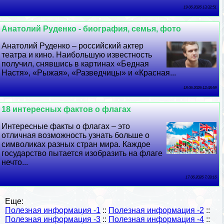
19 06 2026 13:32:51
Анатолий Руденко - биография, семья, фото
Анатолий Руденко – российский актер
театра и кино. Наибольшую известность
получил, снявшись в картинах «Бедная
Настя», «Рыжая», «Разведчицы» и «Красная...
18 06 2026 12:38:59
18 интересных фактов о флагах
Интересные факты о флагах – это
отличная возможность узнать больше о
символиках разных стран мира. Каждое
государство пытается изобразить на флаге
нечто...
17 06 2026 7:39:16
Еще:
Полезная информация -1
::
Полезная информация -2
::
Полезная информация -3
::
Полезная информация -4
::