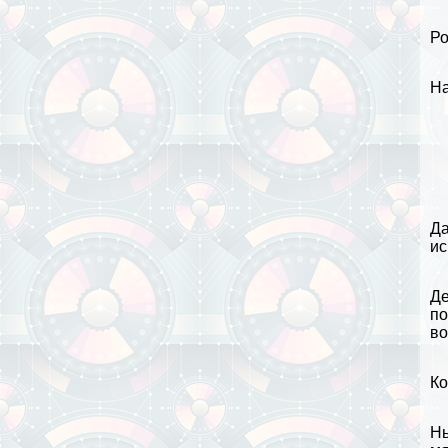
Ро
На
Да
ис
Де
по
во
Ко
Нь