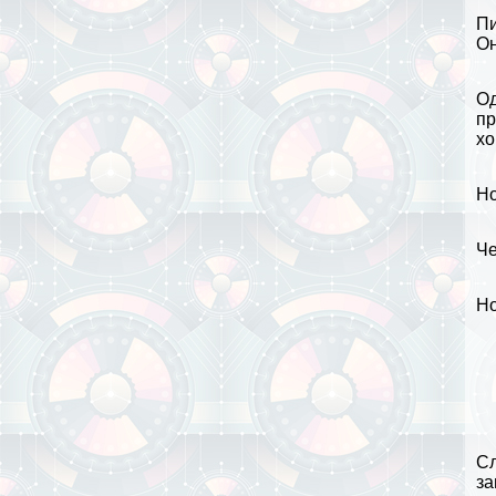
Пи
Он
Од
пр
хо
Но
Че
Но
Сл
за