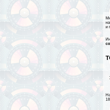
М
на
и 
Ин
с
Т
На
18