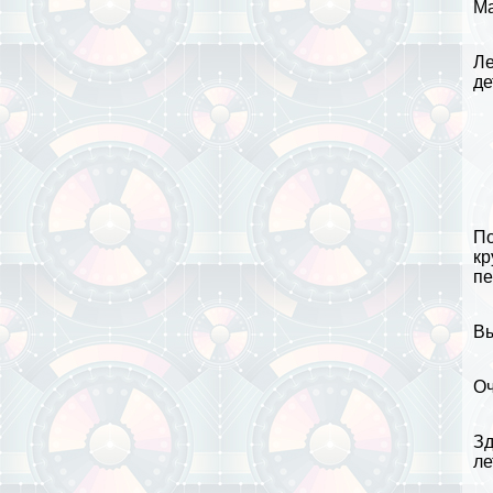
Ма
Ле
де
По
кр
пе
Вы
Оч
Зд
ле