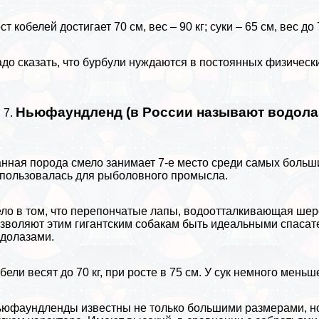
ст кобелей достигает 70 см, вес – 90 кг; суки – 65 см, вес до 7
до сказать, что бурбули нуждаются в постоянных физически
Ньюфаундленд (в России называют водола
нная порода смело занимает 7-е место среди самых больш
пользовалась для рыболовного промысла.
ло в том, что перепончатые лапы, водоотталкивающая ше
зволяют этим гигантским собакам быть идеальными спасат
долазами.
бели весят до 70 кг, при росте в 75 см. У сук немного меньше:
юфаундленды известны не только большими размерами, но