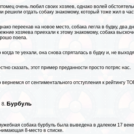
томец очень любил своих хозяев, однако волей обстоятель
и решили отдать собаку знакомому, который тоже жил в ча
нако переехав на новое место, собака легла в будку, два 
ежние хозяева приехали к этому знакомому, собака выскоч
рошо поела.
 когда те уехали, она снова спряталась в будку и, не выходя
стно сказать, этот пример преданности просто потряс нас.
 вернемся от сентиментального отступления к рейтингу ТО
Бурбуль
ужебная собака бурбуль была выведена в далеком 17 век
нимающая 8-место в списке.