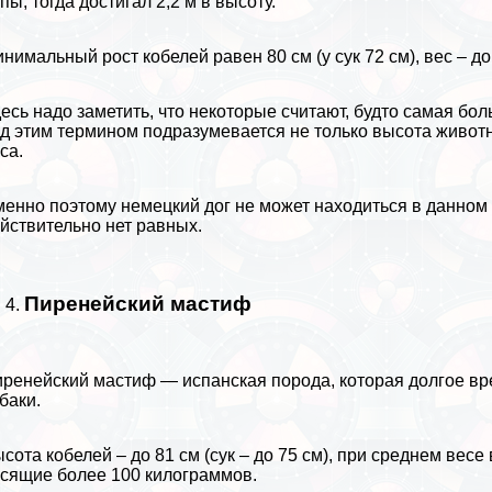
пы, тогда достигал 2,2 м в высоту.
нимальный рост кобелей равен 80 см (у сук 72 см), вес – до 
есь надо заметить, что некоторые считают, будто самая бо
д этим термином подразумевается не только высота животно
са.
енно поэтому немецкий дог не может находиться в данном 
йствительно нет равных.
Пиренейский мастиф
ренейский мастиф — испанская порода, которая долгое вр
баки.
сота кобелей – до 81 см (сук – до 75 см), при среднем весе
сящие более 100 килограммов.