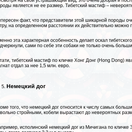
смотря на свой устрашающий вид, это очень добрая и посл
роды является не ее размер. Тибетский мастиф – невероятн
тересен факт, что представители этой шикарной породы оч
тру, на определенном расстоянии их действительно можно 
енно эта хаpaктерная особенность делает оскал тибетског
дчеркнули, сами по себе эти собаки не только очень больши
тати, тибетский мастиф по кличке Хонг Донг (Hong Dong) я
гнат отдал за нее 1,5 млн. евро.
Немецкий дог
оме того, что немецкий дог относится к числу самых больш
вольно стройными, кобели вырастают до невероятных раз
пример, исполинский немецкий дог из Мичигана по кличке З