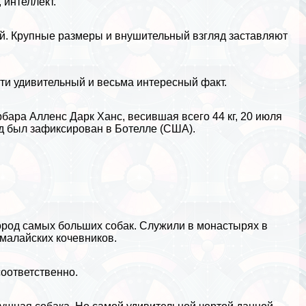
 интеллект.
й. Крупные размеры и внушительный взгляд заставляют
и удивительный и весьма интересный факт.
рбара Алленс Дарк Ханс, весившая всего 44 кг, 20 июля
д был зафиксирован в Ботелле (
США
).
ород самых больших собак. Служили в монастырях в
малайских кочевников.
 соответственно.