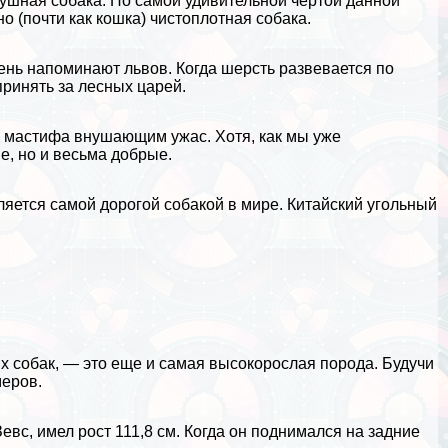
ушная собака. Но самой удивительной чертой данной
о (почти как кошка) чистоплотная собака.
ень напоминают львов. Когда шерсть развевается по
принять за лесных царей.
о мастифа внушающим ужас. Хотя, как мы уже
е, но и весьма добрые.
вляется самой дорогой собакой в мире. Китайский
угольный
их собак, — это еще и самая высокорослая порода. Будучи
меров.
евс, имел рост 111,8 см. Когда он поднимался на задние