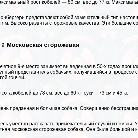
ксимальный рост кобелей — 80 см, вес до 77 кг. Максимальн
онбергери представляют собой замечательный тип настоящ
тям. Высоко развиты сторожевые качества. Эти большие с
Московская сторожевая
четное 9-е место занимает выведенная в 50-х годах прошл
упный представитель собачьих, получившийся в процессе с
гой гончей.
сота кобелей до 78 см, вес до 60 кг; суки – 73 см и 45 кг.
ень преданная и большая собака. Совершенно бесстрашна
есь уместно рассказать примечательный случай из жизни. 
тняя московская сторожевая собака. Она была большой и кр