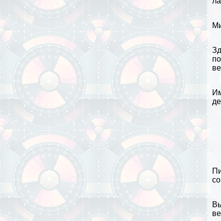
ла
Ми
Зд
по
ве
Им
де
Пи
со
Вы
ве