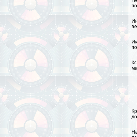
Не
по
Ин
ве
Им
по
Кс
ма
Кр
до
На