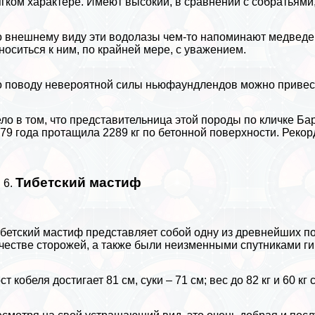
гком хаpaктере. Имеют высокий, в сравнении с собратьями,
 внешнему виду эти водолазы чем-то напоминают медведе
носиться к ним, по крайней мере, с уважением.
 поводу невероятной силы ньюфаундлендов можно привест
ло в том, что представительница этой породы по кличке Ба
79 года протащила 2289 кг по бетонной поверхности. Рекор
Тибетский мастиф
бетский мастиф представляет собой одну из древнейших п
честве сторожей, а также были неизменными спутниками ги
ст кобеля достигает 81 см, суки – 71 см; вес до 82 кг и 60 кг