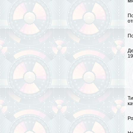
мя
По
от
По
Де
19
Ти
ка
Ро