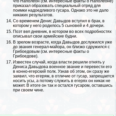
что
Наполеон
(см.
интересные факты о Наполеоне
)
приказал образовать специальный отряд для
поимки надоедливого гусара. Однако это не дало
никаких результатов.
Со временем Денис Давыдов вступил в бpaк, в
котором у него родилось 5 сыновей и 4 дочери.
Поэт вел дневник, в котором во всех подробностях
описывал свои армейские будни.
В зрелом возрасте, когда Давыдов дослужился уже
до звания генерал-майора, он близко сдружился с
Грибоедовым
(см.
интересные факты о
Грибоедове
).
Известен случай, когда власти решили отнять у
Дениса Давыдова военное звание и перевести его
в конно-егерский полк. Узнав об этом, он сразу же
заявил, что егерям, в отличие от гусар, запрещается
носить усы, а потому служить в егерях он никак не
может. В итоге он так и остался гусаром, оставшись
при своем чине.