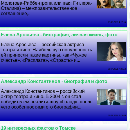
Молотова-Риббентропа или пакт Гитлера-
Сталина) – межправительственное
соглашение,...
05 07 2026 4:12:16
Елена Аросьева - биография, личная жизнь, фото
Елена Аросьева – российская актриса
театра и кино. Наибольшую популярность
ей принесли такие картины, как «Чужое
счастье», «Расплата», «Страсть» и...
04 07 2026 7:30:13
Александр Константинов - биография и фото
Александр Константинов – российский
актер театра и кино. В 2004 г. он стал
победителем реалити-шоу «Голод», после
чего особенностями его биографии...
03 07 2026 2:18:49
19 интересных фактов о Томске