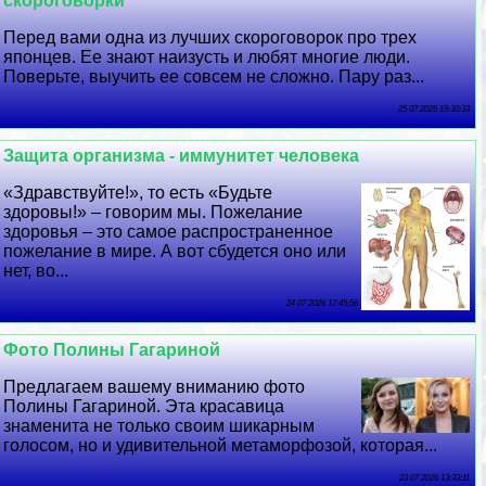
скороговорки
Перед вами одна из лучших скороговорок про трех
японцев. Ее знают наизусть и любят многие люди.
Поверьте, выучить ее совсем не сложно. Пару раз...
25 07 2026 19:30:33
Защита организма - иммунитет человека
«Здравствуйте!», то есть «Будьте
здоровы!» – говорим мы. Пожелание
здоровья – это самое распространенное
пожелание в мире. А вот сбудется оно или
нет, во...
24 07 2026 17:45:56
Фото Полины Гагариной
Предлагаем вашему вниманию фото
Полины Гагариной. Эта красавица
знаменита не только своим шикарным
голосом, но и удивительной метаморфозой, которая...
23 07 2026 13:33:11