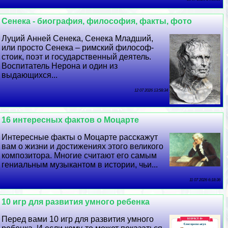
Сенека - биография, философия, факты, фото
Луций Анней Сенека, Сенека Младший,
или просто Сенека – римский философ-
стоик, поэт и государственный деятель.
Воспитатель Нерона и один из
выдающихся...
12 07 2026 13:58:34
16 интересных фактов о Моцарте
Интересные факты о Моцарте расскажут
вам о жизни и достижениях этого великого
композитора. Многие считают его самым
гениальным музыкантом в истории, чьи...
11 07 2026 6:18:36
10 игр для развития умного ребенка
Перед вами 10 игр для развития умного