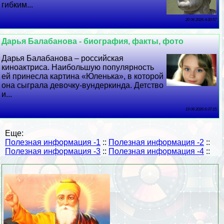
гибким...
20 06 2026 4:30:57
Дарья Балабанова - биография, факты, фото
Дарья Балабанова – российская
киноактриса. Наибольшую популярность
ей принесла картина «Юленька», в которой
она сыграла дeвoчку-вундеркинда. Детство
и...
19 06 2026 6:37:15
Еще:
Полезная информация -1
::
Полезная информация -2
::
Полезная информация -3
::
Полезная информация -4
::