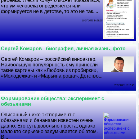
ребенка. И если кому-то может показаться,
что ум человека определяется или
формируется не в детстве, то это не так....
10 07 2026 14:58:25
Сергeй Комаров - биография, личная жизнь, фото
Сергeй Комаров – российский киноактер.
Наибольшую популярность ему принесли
такие картины как «Любовь из пробирки»,
«Молодежка» и «Марьина роща». Детство...
09 07 2026 20:35:45
Формирование общества: эксперимент с
обезьянами
Описанный ниже эксперимент с
обезьянами и бананами известен очень
давно. Его суть довольно проста, однако
мало кто серьезно задумывается об этом.
В...