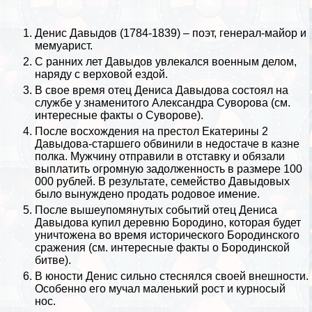
Денис Давыдов (1784-1839) – поэт, генерал-майор и
мемуарист.
С ранних лет Давыдов увлекался военным делом,
наряду с верховой ездой.
В свое время отец Дениса Давыдова состоял на
службе у знаменитого
Александра Суворова
(см.
интересные факты о Суворове
).
После восхождения на престол
Екатерины 2
Давыдова-старшего обвинили в недостаче в казне
полка. Мужчину отправили в отставку и обязали
выплатить огромную задолженность в размере 100
000 рублей. В результате, семейство Давыдовых
было вынуждено продать родовое имение.
После вышеупомянутых событий отец Дениса
Давыдова купил деревню Бородино, которая будет
уничтожена во время исторического
Бородинского
сражения
(см.
интересные факты о Бородинской
битве
).
В юности Денис сильно стеснялся своей внешности.
Особенно его мучал маленький рост и курносый
нос.