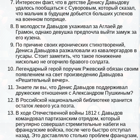
Интересен факт, что в детстве Денису Давыдову
удалось пообщаться с Суворовым, который сказал,
что мальчик в будущем добьется больших успехов
на военном поприще.
В молодости Давыдов ухаживал за Аглаей де
Грамон, однако дeвyшка предпочла выйти замуж за
его кузена.
По причине своих иронических стихотворений,
Дениса Давыдова разжаловали из кавалергардов в
гусары. Стоит заметить, что такое понижение
нисколько не огорчило бравого солдата.
Легендарный герой поручик Ржевский обязан своим
появлением на свет произведению Давыдова
«Решительный вечер».
Знаете ли вы, что Денис Давыдов поддерживал
дружеские отношения с
Александром Пушкиным
?
В Российской национальной библиотеке хранится
остаток левого уса поэта.
В ходе
Отечественной войны 1812 г.
Давыдов
комaндовал партизанским отрядом, который
регулярно совершал стремительные набеги на
французские войска, после чего быстро отступал
назад. Это доставляло столько проблем французам,