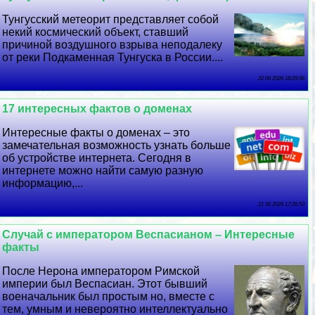
Тунгусский метеорит представляет собой
некий космический объект, ставший
причиной воздушного взрыва неподалеку
от реки Подкаменная Тунгуска в России....
22 06 2026 18:29:56
17 интересных фактов о доменах
Интересные факты о доменах – это
замечательная возможность узнать больше
об устройстве интернета. Сегодня в
интернете можно найти самую разную
информацию,...
21 06 2026 17:26:53
Случай с императором Веспасианом – Интересные
факты
После Нерона императором Римской
империи был Веспасиан. Этот бывший
военачальник был простым но, вместе с
тем, умным и невероятно интеллектуально