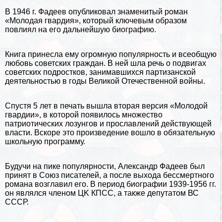
В 1946 г. Фадеев опубликовал знаменитый роман
«Молодая гвардия», который ключевым образом
повлиял на его дальнейшую биографию.
Книга принесла ему огромную популярность и всеобщую
любовь советских граждан. В ней шла речь о подвигах
советских подростков, занимавшихся партизанской
деятельностью в
годы Великой Отечественной войны
.
Спустя 5 лет в печать вышла вторая версия «Молодой
гвардии», в которой появилось множество
патриотических лозунгов и прославлений действующей
власти. Вскоре это произведение вошло в обязательную
школьную программу.
Будучи на пике популярности, Александр Фадеев был
принят в Союз писателей, а после выхода бесcмepтного
романа возглавил его. В период биографии 1939-1956 гг.
он являлся члeном ЦK КПСС, а также депутатом ВС
СССР
.