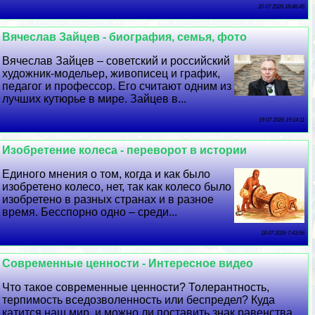
20 07 2026 18:46:45
Вячеслав Зайцев - биография, семья, фото
Вячеслав Зайцев – советский и российский
художник-модельер, живописец и график,
педагог и профессор. Его считают одним из
лучших кутюрье в мире. Зайцев в...
19 07 2026 19:14:11
Изобретение колеса - переворот в истории
Единого мнения о том, когда и как было
изобретено колесо, нет, так как колесо было
изобретено в разных странах и в разное
время. Бесспopно одно – среди...
18 07 2026 7:43:56
Современные ценности - Интересное видео
Что такое современные ценности? Толерантность,
терпимость вседозволенность или беспредел? Куда
катится наш мир, и можно ли поставить знак равенства,...