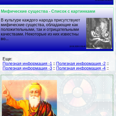
19 06 2026 13:36:24
Мифические существа - Список с картинками
В культуре каждого народа присутствуют
мифические существа, обладающие как
положительными, так и отрицательными
качествами. Некоторые из них известны
во...
18 06 2026 0:58:46
Еще:
Полезная информация -1
::
Полезная информация -2
::
Полезная информация -3
::
Полезная информация -4
::