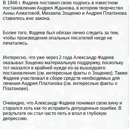
В 1946 г. Фадеев поставил свою подпись в известном
постановлении Андрея Жданова, в котором творчество
Анны Ахматовой
,
Михаила Зощенко
и
Андрея Платонова
ставилось вне закона.
Более того, Фадеев был обязан лично следить за тем,
чтобы произведения опальных писателей нигде не
печатались.
Интересно, что уже через 2 года Александр Фадеев
оказывал Зощенко материальную поддержку, поскольку
тот оказался в крайней нужде из-за вышедшего
постановления (см.
интересные факты о Зощенко
). Также
Фадеев участвовал в сборе средств необходимых для
лечения Андрея Платонова (см.
интересные факты о
Платонове
).
Очевидно, что Александр Фадеев понимал свою вину и
старался хоть как-то исправить допущенные ошибки. В
результате он стал часто пить и впал в глубокую
депрессию.