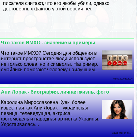
писателя считают, что его якобы убили, однако
достоверных фактов у этой версии нет.
Что такое ИМХО - значение и примеры
Что такое ИМХО? Сегодня для общения в
интернет-прострaнcтве люди используют
не только слова, но и символы. Например,
смайлики помогают человеку наилучшим...
06 08 2026 8:26:24
Ани Лоpaк - биография, личная жизнь, фото
Каролина Мирославовна Куек, более
известная как Ани Лоpaк – украинская
певица, телеведущая, актриса,
фотомодель и народная артистка Украины.
Удостаивалась...
05 08 2026 23:30:41