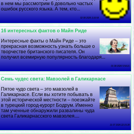
в нем мы рассмотрим 6 довольно частых
ошибок русского языка. А тем, кто...
02 08 2026 3:16:54
16 интересных фактов о Майн Риде
Интересные факты о Майн Риде – это
прекрасная возможность узнать больше о
творчестве британского писателя. Он
получил всемирную популярность благодаря...
01 08 2026 5:54:21
Семь чудес света: Мавзолей в Галикарнасе
Пятое чудо света – это мавзолей в
Галикарнасе. Если вы хотите побывать в
этой исторической местности – поезжайте
в турецкий город-курорт Бодрум. Именно
там ученные обнаружили развалины чуда
света Галикарнасского мавзолея....
31 07 2026 22:15:39