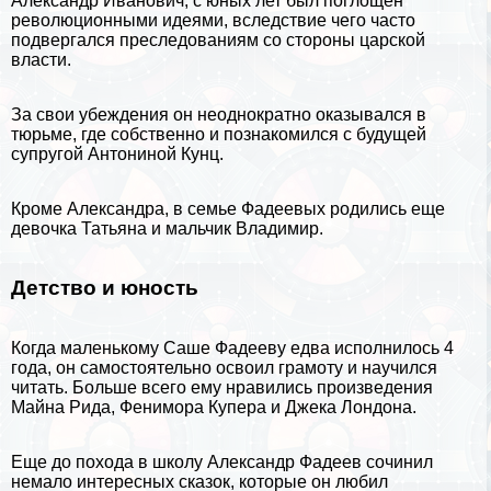
Александр Иванович, с юных лет был поглощен
революционными идеями, вследствие чего часто
подвергался преследованиям со стороны царской
власти.
За свои убеждения он неоднократно оказывался в
тюрьме, где собственно и познакомился с будущей
супругой Антониной Кунц.
Кроме Александра, в семье Фадеевых родились еще
дeвoчка Татьяна и мальчик Владимир.
Детство и юность
Когда маленькому Саше Фадееву едва исполнилось 4
года, он самостоятельно освоил грамоту и научился
читать. Больше всего ему нравились произведения
Майна Рида,
Фенимора Купера
и
Джека Лондона
.
Еще до похода в школу Александр Фадеев сочинил
немало интересных сказок, которые он любил