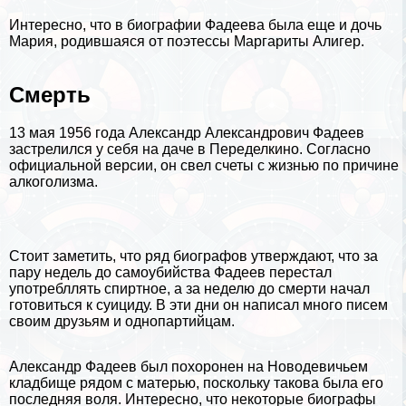
Интересно, что в биографии Фадеева была еще и дочь
Мария, родившаяся от поэтессы Маргариты Алигер.
Cмepть
13 мая 1956 года Александр Александрович Фадеев
застрелился у себя на даче в Переделкино. Согласно
официальной версии, он свел счеты с жизнью по причине
алкоголизма.
Стоит заметить, что ряд биографов утверждают, что за
пару недель до самоубийства Фадеев перестал
употрeбллять спиртное, а за неделю до cмepти начал
готовиться к суициду. В эти дни он написал много писем
своим друзьям и однопартийцам.
Александр Фадеев был похоронен на Новодевичьем
кладбище рядом с матерью, поскольку такова была его
последняя воля. Интересно, что некоторые биографы