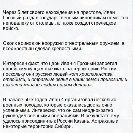
Через 5 лет своего нахождения на престоле, Иван
Грозный раздал государственным чиновникам поместья
неподалеку от столицы, а также создал стрелецкое
войско.
Своих воинов он вооружил огнестрельным оружием, а
всех крестьян сделал крепостными.
Интересен факт, что царь Иван 4 Грозный запретил
еврейским купцам въезжать на территорию России,
поскольку они русских людей
«от христианства
отводили, и отравные зелья в наши земли привозили и
пакости многие людям нашим делали»
.
В начале 50-х годов Иван 4 организовал несколько
военных походов, которые оказались достаточно
успешными. Интересно, что он сам неоднократно
руководил военными операциями. В результате ему
удалось присоединить к России
Казань
, Астpaxaнь и
некоторые территории Сибири.