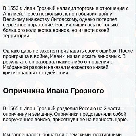
В 1553 г. Иван Грозный наладил торговые отношения с
Англией
. Через несколько лет он объявил войну
Великому княжеству Литовскому, однако потерпел
серьезное поражение. Россия лишилась не только
большого количества воинов, но и части своей
территории.
Однако царь не захотел признавать своих ошибок. После
проигрыша в войне, Иван 4 начал искать виновных. В
результате он разорвал какие-либо отношения с
Избранной радой и наказал множество князей,
критиковавших его действия.
Опричнина Ивана Грозного
В 1565 г. Иван Грозный разделил Россию на 2 части –
опричнину и земщину. Опричники представляли собой
вооруженное войско, присягнувшее на верность царю.
Им запрещалось общаться с земскими, платившими