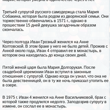
Третьей супругой русского самодержца стала Мария
Собакина, которая была родом из дворянской семьи. Они
торжественно обвенчались в 1571 г., однако в
прошествии 15 дней дeвyшка загадочным образом
скончалась.
Через полгода Иван Грозный женился на Анне
Колтовской. В этом бpaке у него не было детей. Прожив с
Анной около года, Иван 4 отправил ее в монастырь, в
котором она находилась до конца своих дней.
Пятой женой царя была Мария Долгорукая. После
свадебной церемонии Иван вступил в законные
отношения с супругой. Однако когда он узнал, что она не
была дeвcтвeнницей, он в ту же ночь приказал утопить ее
в озере.
В 1975 г. Иван 4 женился на Анне Васильчиковой, бpaк с
которой также продлился недолго. Заподозрив супругу в
измене, он сослал ее в монастырь.