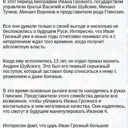
В этот период биографии Ивана Грозного, государством
управляли братья Василий и Иван Шуйские, Михаил
Тучков, Михаил Воронов и представители рода Глинских.
Все они думали только о своей выгоде и нисколько не
беспокоились о будущем Руси. Интересно, что Иван
Грозный уже в юные годы отчетливо понимал это и с
нетерпением ждал того времени, когда получит
абсолютную власть.
Когда ему исполнилось 13 лет, он отдал приказ казнить
Андрея Шуйского. Это был его первый серьезный
поступок, который заставил бояр относиться к нему с
уважением и даже боязнью.
В это время основные рычаги власти находились в руках
Глинских. Представители этого семейства делали все
возможное, чтобы ублажать Ивана Грозного и
воспитывать в нем негативные качества. Они надеялись,
что смогут в будущем манипулировать Иваном 4.
Интересен факт, что царь Иван Грозный большое