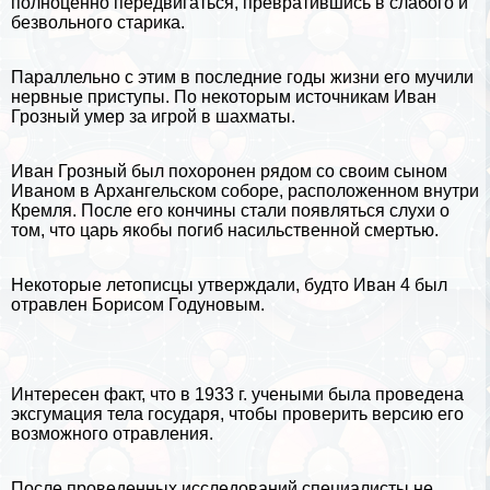
полноценно передвигаться, превратившись в слабого и
безвольного старика.
Параллельно с этим в последние годы жизни его мучили
нервные приступы. По некоторым источникам Иван
Грозный умер за игрой в шахматы.
Иван Грозный был похоронен рядом со своим сыном
Иваном в Архангельском соборе, расположенном внутри
Кремля. После его кончины стали появляться слухи о
том, что царь якобы погиб насильственной cмepтью.
Некоторые летописцы утверждали, будто Иван 4 был
отравлен
Борисом Годуновым
.
Интересен факт, что в 1933 г. учеными была проведена
эксгумация тела государя, чтобы проверить версию его
возможного отравления.
После проведенных исследований специалисты не