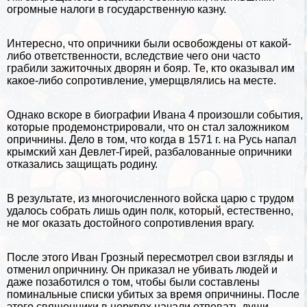
огромные
налоги
в государственную казну.
Интересно, что опричники были освобождены от какой-
либо ответственности, вследствие чего они часто
грабили зажиточных дворян и бояр. Те, кто оказывал им
какое-либо сопротивление, умерщвлялись на месте.
Однако вскоре в биографии Ивана 4 произошли события,
которые продемонстрировали, что он стал заложником
опричнины. Дело в том, что когда в 1571 г. на Русь напал
крымский хан Девлет-Гирей, разбалованные опричники
отказались защищать родину.
В результате, из многочисленного войска царю с трудом
удалось собрать лишь один полк, который, естественно,
не мог оказать достойного сопротивления врагу.
После этого Иван Грозный пересмотрел свои взгляды и
отменил опричнину. Он приказал не убивать людей и
даже позаботился о том, чтобы были составлены
поминальные списки убитых за время опричнины. После
этого священники в церквях начали отпевать души