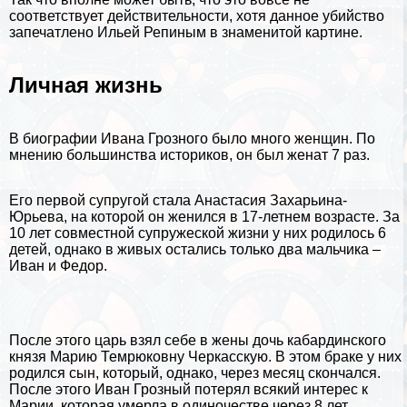
соответствует действительности, хотя данное убийство
запечатлено
Ильей Репиным
в знаменитой картине.
Личная жизнь
В биографии Ивана Грозного было много женщин. По
мнению большинства историков, он был женат 7 раз.
Его первой супругой стала Анастасия Захарьина-
Юрьева, на которой он женился в 17-летнем возрасте. За
10 лет совместной супружеской жизни у них родилось 6
детей, однако в живых остались только два мальчика –
Иван и Федор.
После этого царь взял себе в жены дочь кабардинского
князя Марию Темрюковну Черкасскую. В этом бpaке у них
родился сын, который, однако, через месяц скончался.
После этого Иван Грозный потерял всякий интерес к
Марии, которая умерла в одиночестве через 8 лет.