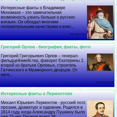
Интересные факты о Владимире
Мономахе – это замечательная
возможность узнать больше о русских
князьях. Он обладал многими
положительными качествами и внес...
24 07 2026 7:22:44
Григорий Орлов - биография, факты, фото
Григорий Григорьевич Орлов – генерал-
фельдцейхмейстер, фаворит Екатерины 2,
второй из братьев Орловых, строитель
Гатчинского и Мраморного дворцов. От
него...
23 07 2026 11:12:49
Интересные факты о Лермонтове
Михаил Юрьевич Лермонтов - русский поэт,
прозаик, драматург и художник. Родился в
1814 году, когда Александру Пушкину было
уже 15 лет. Прожив всего 26...