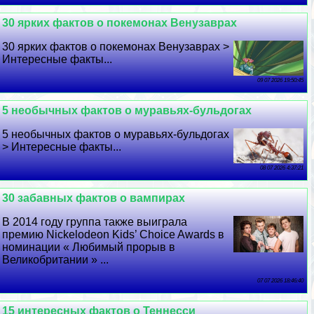
30 ярких фактов о покемонах Венузаврах
30 ярких фактов о покемонах Венузаврах >
Интересные факты...
09 07 2026 19:50:45
5 необычных фактов о муравьях-бульдогах
5 необычных фактов о муравьях-бульдогах
> Интересные факты...
08 07 2026 4:37:21
30 забавных фактов о вампирах
В 2014 году группа также выиграла
премию Nickelodeon Kids’ Choice Awards в
номинации « Любимый прорыв в
Великобритании » ...
07 07 2026 18:46:40
15 интересных фактов о Теннесси