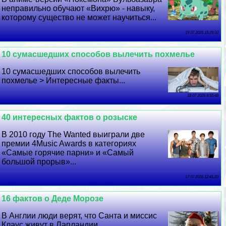
неправильно обучают «Вихрю» - навыку,
которому существо не может научиться...
19 07 2026 15:29:33
10 cyмacшедших способов вылечить похмелье
10 cyмacшедших способов вылечить
похмелье > Интересные факты...
18 07 2026 8:55:48
40 интересных фактов о розыске
В 2010 году The Wanted выиграли две
премии 4Music Awards в категориях
«Самые горячие парни» и «Самый
большой прорыв»...
17 07 2026 12:41:23
16 фактов о Деде Морозе
В Англии люди верят, что Санта и миссис
Клаус живут в Лапландии...