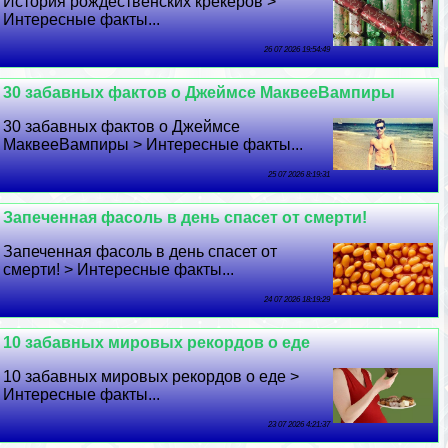
История рождественских крекеров >
Интересные факты...
26 07 2026 19:54:49
30 забавных фактов о Джеймсе МаквееВампиры
30 забавных фактов о Джеймсе
МаквееВампиры > Интересные факты...
25 07 2026 8:19:31
Запеченная фасоль в день спасет от cмepти!
Запеченная фасоль в день спасет от
cмepти! > Интересные факты...
24 07 2026 18:19:29
10 забавных мировых рекордов о еде
10 забавных мировых рекордов о еде >
Интересные факты...
23 07 2026 4:21:37