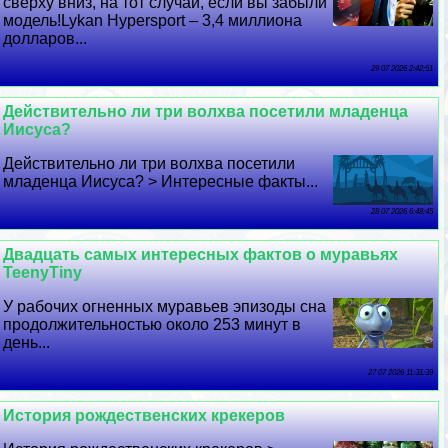
сверху вниз, на тот случай, если вы забыли
модель!Lykan Hypersport – 3,4 миллиона
долларов...
29 07 2026 2:42:51
Действительно ли три волхва посетили младенца
Иисуса?
Действительно ли три волхва посетили
младенца Иисуса? > Интересные факты...
28 07 2026 6:48:45
Двадцать самых интересных фактов о муравьях
TeenyTiny
У рабочих огненных муравьев эпизоды сна
продолжительностью около 253 минут в
день...
27 07 2026 11:31:39
История рождественских крекеров