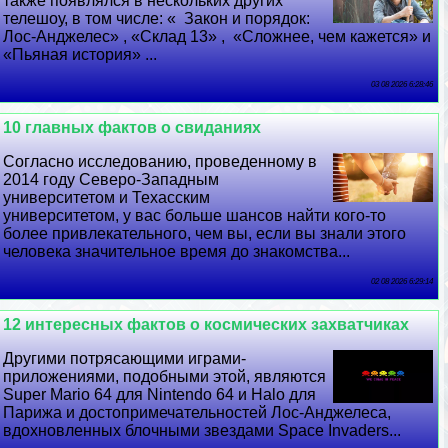
также появлялся в нескольких других
телешоу, в том числе: « Закон и порядок:
Лос-Анджелес» , «Склад 13» , «Сложнее, чем кажется» и
«Пьяная история» ...
03 08 2026 6:28:46
10 главных фактов о свиданиях
Согласно исследованию, проведенному в
2014 году Северо-Западным
университетом и Техасским
университетом, у вас больше шансов найти кого-то
более привлекательного, чем вы, если вы знали этого
человека значительное время до знакомства...
02 08 2026 6:29:14
12 интересных фактов о космических захватчиках
Другими потрясающими играми-
приложениями, подобными этой, являются
Super Mario 64 для Nintendo 64 и Halo для
Парижа и достопримечательностей Лос-Анджелеса,
вдохновленных блочными звездами Space Invaders...