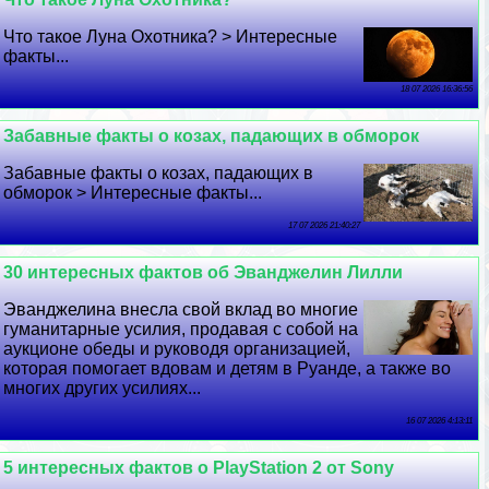
Что такое Луна Охотника? > Интересные
факты...
18 07 2026 16:36:56
Забавные факты о козах, падающих в обморок
Забавные факты о козах, падающих в
обморок > Интересные факты...
17 07 2026 21:40:27
30 интересных фактов об Эванджелин Лилли
Эванджелина внесла свой вклад во многие
гуманитарные усилия, продавая с собой на
аукционе обеды и руководя организацией,
которая помогает вдовам и детям в Руанде, а также во
многих других усилиях...
16 07 2026 4:13:11
5 интересных фактов о PlayStation 2 от Sony