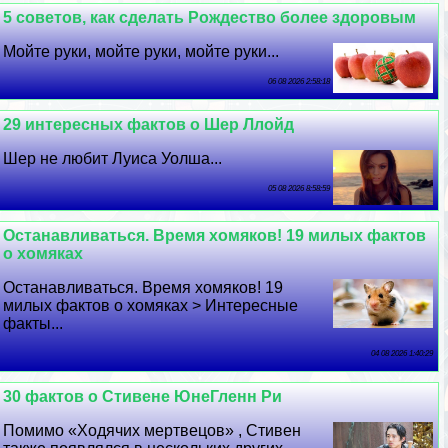
5 советов, как сделать Рождество более здоровым
Мойте руки, мойте руки, мойте руки...
06 08 2026 2:58:18
29 интересных фактов о Шер Ллойд
Шер не любит Луиса Уолша...
05 08 2026 8:58:59
Останавливаться. Время хомяков! 19 милых фактов
о хомяках
Останавливаться. Время хомяков! 19
милых фактов о хомяках > Интересные
факты...
04 08 2026 1:40:29
30 фактов о Стивене ЮнеГленн Ри
Помимо «Ходячих мертвецов» , Стивен