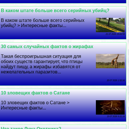
В каком штате больше всего серийных убийц?
В каком штате больше всего серийных
убийц? > Интересные факты...
21 07 2026 19:43:59
30 самых случайных фактов о жирафах
Такая беспроигрышная ситуация для
обоих существ гарантирует, что птицы
найдут пищу, а жирафы избавятся от
нежелательных паразитов...
20 07 2026 1:52:16
10 зловещих фактов о Сатане
10 зловещих фактов о Сатане >
Интересные факты...
19 07 2026 9:31:16
Что такое Луна Охотника?