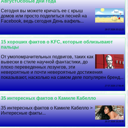
АвгустОсобые дни года
Сегодня вы можете кричать ее с крыш
домов или просто поделиться песней на
Facebook, ведь сегодня День вафель...
28 07 2026 20:12:23
15 хороших фактов о KFC, которые облизывают
пальцы
От умопомрачительных подвигов, таких как
вывески в стиле научной фантастики, до
плохо переведенных лозунгов, эти
невероятные и почти невероятные достижения
показывают, насколько на самом деле популярен бренд...
27 07 2026 17:56:46
35 интересных фактов о Камиле Кабелло
35 интересных фактов о Камиле Кабелло >
Интересные факты...
26 07 2026 16:24:45