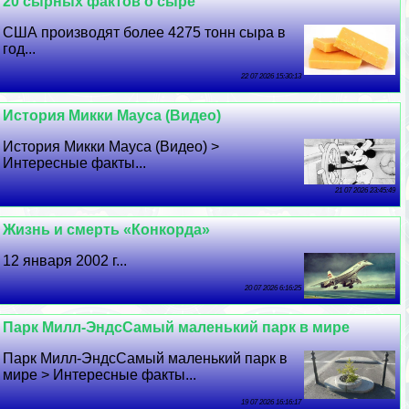
20 сырных фактов о сыре
США производят более 4275 тонн сыра в
год...
22 07 2026 15:30:13
История Микки Мауса (Видео)
История Микки Мауса (Видео) >
Интересные факты...
21 07 2026 23:45:49
Жизнь и cмepть «Конкорда»
12 января 2002 г...
20 07 2026 6:16:25
Парк Милл-ЭндсСамый маленький парк в мире
Парк Милл-ЭндсСамый маленький парк в
мире > Интересные факты...
19 07 2026 16:16:17