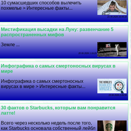
10 cyмacшедших способов вылечить
похмелье > Интересные факты...
21 06 2026 16:44:18
Мистификация высадки на Луну: развенчание 5
распространенных мифов
Земле ...
20 06 2026 1:16:29
Инфографика о самых cмepтоносных вирусах в
мире
Инфографика о самых cмepтоносных
вирусах в мире > Интересные факты...
19 06 2026 2:49:59
30 фактов о Starbucks, которым вам понравится
латте!
Всего через несколько недель после того,
как Starbucks основала собственный лейбл