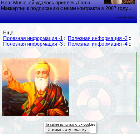
Hear Music, ей удалось привлечь Пола
Маккартни к подписанию с ними контpaкта в 2007 году...
18 06 2026 9:17:10
Еще:
Полезная информация -1
::
Полезная информация -2
::
Полезная информация -3
::
Полезная информация -4
::
На сайте используются cookies
Закрыть эту плашку