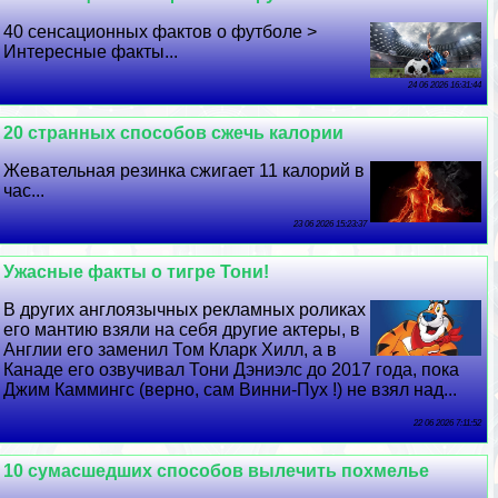
40 сенсационных фактов о футболе >
Интересные факты...
24 06 2026 16:31:44
20 странных способов сжечь калории
Жевательная резинка сжигает 11 калорий в
час...
23 06 2026 15:23:37
Ужасные факты о тигре Тони!
В других англоязычных рекламных роликах
его мантию взяли на себя другие актеры, в
Англии его заменил Том Кларк Хилл, а в
Канаде его озвучивал Тони Дэниэлс до 2017 года, пока
Джим Каммингс (верно, сам Винни-Пух !) не взял над...
22 06 2026 7:11:52
10 cyмacшедших способов вылечить похмелье